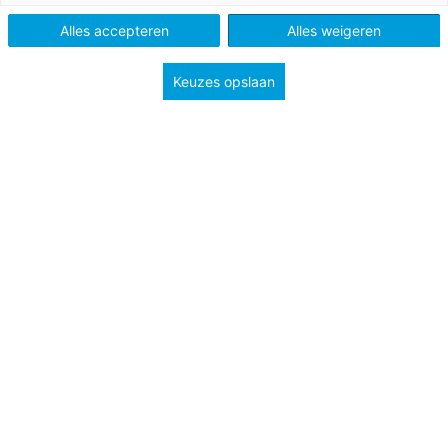
Alles accepteren
Alles weigeren
Vak
Maatschappijleer
Schooltype
Bovenbouw havo/vwo
Keuzes opslaan
Onderwerp
Verzorgingsstaat