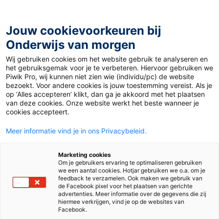
Ga
naar
de
Jouw cookievoorkeuren bij
inhoud
Onderwijs van morgen
Wij gebruiken cookies om het website gebruik te analyseren en
Home
»
Materiaal 12+
»
Euthanasie bij kinderen: oplossing
het gebruiksgemak voor je te verbeteren. Hiervoor gebruiken we
of probleem?
Piwik Pro, wij kunnen niet zien wie (individu/pc) de website
bezoekt. Voor andere cookies is jouw toestemming vereist. Als je
op ‘Alles accepteren’ klikt, dan ga je akkoord met het plaatsen
30 september 2019
Door
Matthijs Woudenberg
van deze cookies. Onze website werkt het beste wanneer je
Euthanasie bij
cookies accepteert.
Meer informatie vind je in ons Privacybeleid.
kinderen: oplossing
Marketing cookies
of probleem?
Om je gebruikers ervaring te optimaliseren gebruiken
we een aantal cookies. Hotjar gebruiken we o.a. om je
feedback te verzamelen. Ook maken we gebruik van
de Facebook pixel voor het plaatsen van gerichte
advertenties. Meer informatie over de gegevens die zij
VO
hiermee verkrijgen, vind je op de websites van
Facebook.