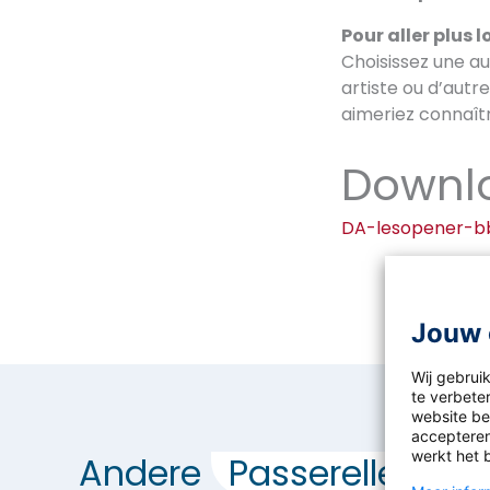
Pour aller plus l
Choisissez une a
artiste ou d’aut
aimeriez connaîtr
Downl
DA-lesopener-b
Jouw 
Wij gebrui
te verbeter
website bez
accepteren
werkt het 
Andere
Passerelle
Fra