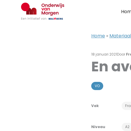
Ga
naar
Ho
de
inhoud
Home
»
Materiaal
18 januari 2021
Door
Fr
En av
VO
Vak
Fr
Niveau
A2