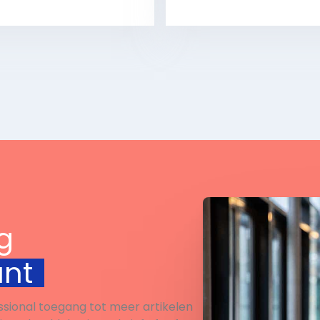
woord de vragen.
Bekijk
Bekijk
g
unt
ssional toegang tot meer artikelen