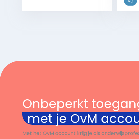
VO
beant
Bekijk
Onbeperkt toegan
met je OvM acco
Met het OvM account krijg je als onderwijsprofe