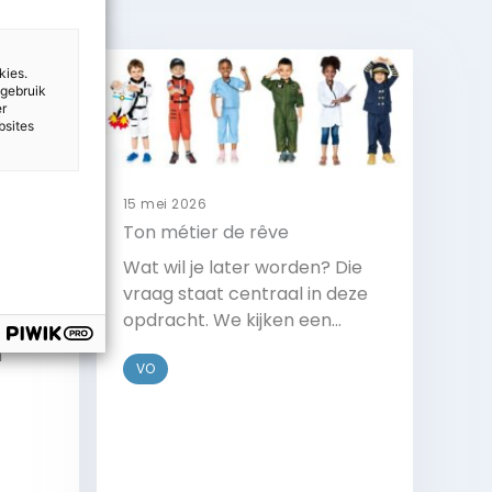
kies.
 gebruik
er
bsites
15 mei 2026
Ton métier de rêve
Wat wil je later worden? Die
vraag staat centraal in deze
opdracht. We kijken een
n d’un
filmpje van een
n
VO
straatinterview en
beantwoorden de vragen.
t de