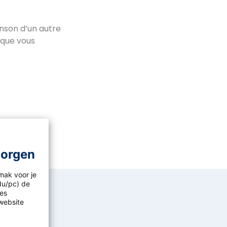
nson d’un autre
 que vous
morgen
mak voor je
idu/pc) de
les
website