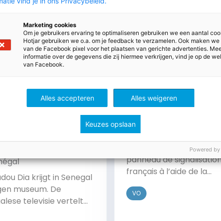
atie vind je in ons Privacybeleid.
Marketing cookies
Om je gebruikers ervaring te optimaliseren gebruiken we een aantal coo
Hotjar gebruiken we o.a. om je feedback te verzamelen. Ook maken we
van de Facebook pixel voor het plaatsen van gerichte advertenties. Me
informatie over de gegevens die zij hiermee verkrijgen, vind je op de we
van Facebook.
Alles accepteren
Alles weigeren
22 mei 2026
Keuzes opslaan
Signalisation
Découvrez la significatio
 2026
Powered by
panneau de signalisatio
négal
français à l’aide de la
ou Dia krijgt in Senegal
structure des phrases e
eigen museum. De
VO
vos connaissances de
lese televisie vertelt
connecteurs français.
m. Kijk het fragment en