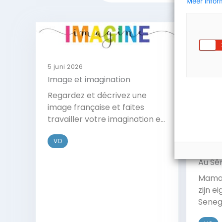
Meer inform
5 juni 2026
Image et imagination
Regardez et décrivez une
image française et faites
travailler votre imagination en
français.
VO
29 mei
Au Sé
Mamad
zijn 
Senega
waaro