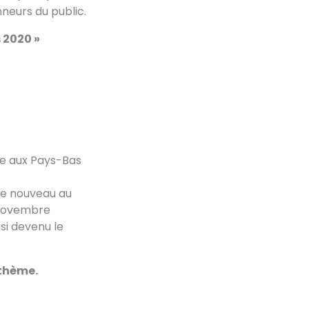
nneurs du public.
 2020 »
ue aux Pays-Bas
 de nouveau au
3 novembre
si devenu le
 thème.