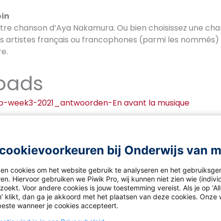
oin
utre chanson d’Aya Nakamura. Ou bien choisissez une cha
res artistes français ou francophones (parmi les nommés)
e.
oads
b-week3-2021_antwoorden-En avant la musique
cookievoorkeuren bij Onderwijs van 
ken cookies om het website gebruik te analyseren en het gebruiksge
en. Hiervoor gebruiken we Piwik Pro, wij kunnen niet zien wie (indiv
oekt. Voor andere cookies is jouw toestemming vereist. Als je op ‘Al
’ klikt, dan ga je akkoord met het plaatsen van deze cookies. Onze 
beste wanneer je cookies accepteert.
ns