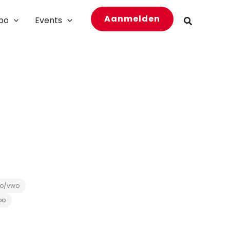
Aanmelden
bo
Events
Zoeken
o/vwo
bo