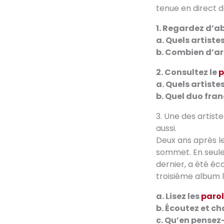
tenue en direct d
1. Regardez d’a
a. Quels artist
b. Combien d’ar
2. Consultez le
p
a. Quels artist
b. Quel duo fran
3. Une des artis
aussi.
Deux ans après l
sommet. En seul
dernier, a été éco
troisième album 
a. Lisez les
paro
b. Écoutez et c
c. Qu’en pensez