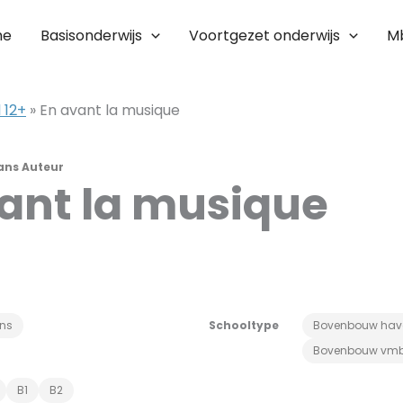
me
Basisonderwijs
Voortgezet onderwijs
M
 12+
»
En avant la musique
ans Auteur
ant la musique
ans
Schooltype
Bovenbouw hav
Bovenbouw vm
B1
B2