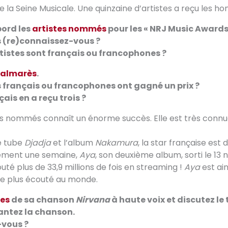
e la Seine Musicale. Une quinzaine d’artistes a reçu les ho
bord les
artistes nommés
pour les « NRJ Music Awards
es (re)connaissez-vous ?
tistes sont français ou francophones ?
almarès
.
es français ou francophones ont gagné un prix ?
çais en a reçu trois ?
tes nommés connaît un énorme succès. Elle est très conn
e tube
Djadja
et l’album
Nakamura
, la star française est
ement une semaine,
Aya
, son deuxième album, sorti le 1
uté plus de 33,9 millions de fois en streaming !
Aya
est ain
le plus écouté au monde.
les
de sa chanson
Nirvana
à haute voix et discutez le
hantez la chanson.
-vous ?