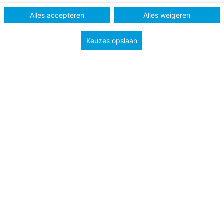
Alles accepteren
Alles weigeren
Vak
Biologie
Schooltype
Bovenbouw vmbo
Keuzes opslaan
Onderwerp
Regeling