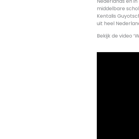
Nederlands én in 
middelbare schol
Kentalis Guyotsc
uit heel Nederla
Bekijk de video 