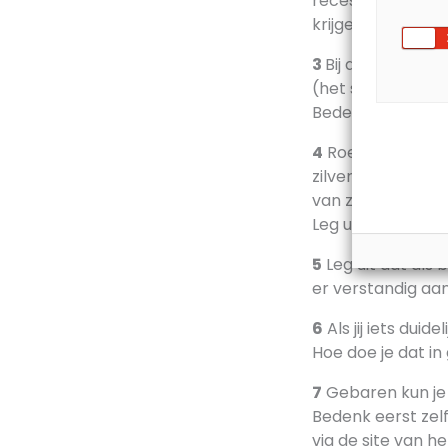
recessieve mutati
krijgen dat doof i
3
Bij de mutatie 
(het slakkenhuis) 
Bedenk wat er fo
4
Roeier Melvin T
zilver in de dubbe
van zijn ouders t
Leg uit hoe dit ka
5
Leg uit dat als 
er verstandig aa
6
Als jij iets duid
Hoe doe je dat i
7
Gebaren kun je
Bedenk eerst zelf
via de site van h