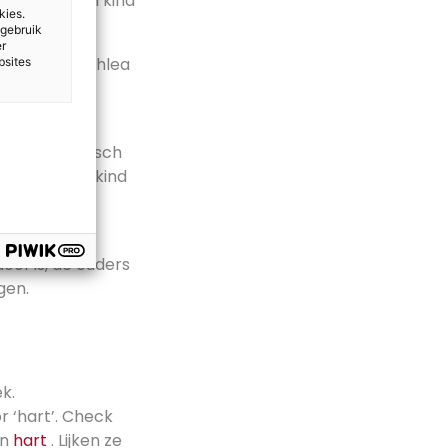
ze samen een kind
kies.
 gebruik
er
ert in de cochlea
bsites
ar van Olympisch
rde als klein kind
ederlands.
oof is, de ouders
gen.
k.
r ‘hart’. Check
n
hart
. Lijken ze