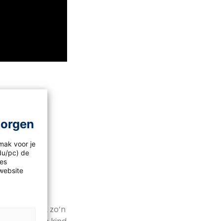
morgen
mak voor je
idu/pc) de
les
website
leiden.
utosoom
n nummer 12 zo’n