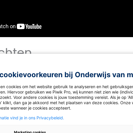
chten
in Nederland zijn er doof of slechthorend?
00
cookievoorkeuren bij Onderwijs van 
.000
.000
ken cookies om het website gebruik te analyseren en het gebruiksge
en. Hiervoor gebruiken we Piwik Pro, wij kunnen niet zien wie (indiv
0.000
oekt. Voor andere cookies is jouw toestemming vereist. Als je op ‘Al
’ klikt, dan ga je akkoord met het plaatsen van deze cookies. Onze 
at genen die bij een mutatie tot gehoorproblemen kunnen 
beste wanneer je cookies accepteert.
 CJB2-gen. Een recessieve mutatie van dit gen op een a
atie vind je in ons Privacybeleid.
 veroorzaakt doofheid.
, Gerard en Loes, beide op één van hun twee chromosome
Marketing cookies