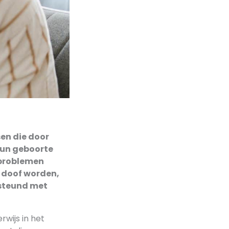
sen die door
hun geboorte
rproblemen
r doof worden,
rsteund met
rwijs in het