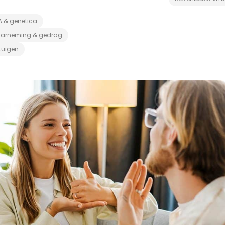
A & genetica
arneming & gedrag
tuigen