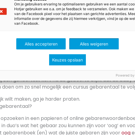
e hebben, zijn ze dan doof? En hoe groot is de kans dat 
Om je gebruikers ervaring te optimaliseren gebruiken we een aantal coo
s?
Hotjar gebruiken we o.a. om je feedback te verzamelen. Ook maken we
van de Facebook pixel voor het plaatsen van gerichte advertenties. Me
aan het CJB2-gen zit er een fout in een eiwit dat functione
informatie over de gegevens die zij hiermee verkrijgen, vind je op de we
van Facebook.
in het oor.
ut kan gaan in de cochlea.
Alles accepteren
Alles weigeren
wellaar (Europees kampioen in de skiff in 2022 en winna
ltwee in 2024) is niet doof, maar volledig tweetalig. Hij lee
huis vooral gebarentaal en vanaf de basisschool vooral N
Keuzes opslaan
n.
Powered by
bij een gehoortest kort na de geboorte blijkt dat de baby d
n doen om zo snel mogelijk een cursus gebarentaal te vol
elijk wilt maken, ga je harder praten.
n gebarentaal?
 opzoeken in een papieren of online gebarenwoordenboe
 in duo’s wat het gebaar zou kunnen zijn voor ‘oog’ en voo
et gebarenboek (en) wat de juiste gebaren zijn voor
oog
e