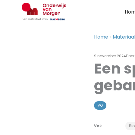
Ga
naar
Ho
de
inhoud
Home
»
Materiaal
9 november 2024
Doo
Een s
geba
VO
Vak
Bio