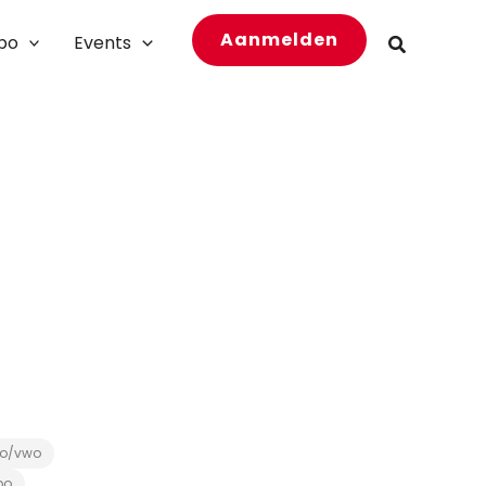
Aanmelden
bo
Events
Zoeken
o/vwo
bo