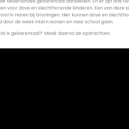
de Nederlandse gebarentaal aanbieden. En er zijn drie tw
en voor dove en slechthorende kinderen. Een van deze sc
hool in Haren bij Groningen. Hier kunnen dove en slechth
nd door de week intern wonen en naar school gaan.
‘Wat is gebarentaal?’ Maak daarna de opdrachten.