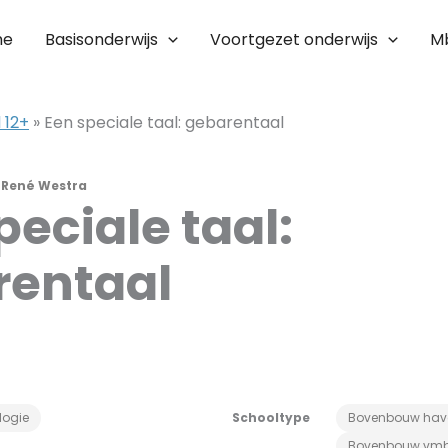
me
Basisonderwijs
Voortgezet onderwijs
M
 12+
»
Een speciale taal: gebarentaal
r
René Westra
peciale taal:
rentaal
logie
Schooltype
Bovenbouw hav
Bovenbouw vm