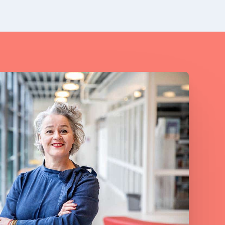
miteinander verbunden sind.
anden
men
n
s om
ere