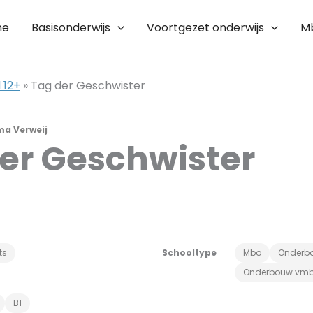
me
Basisonderwijs
Voortgezet onderwijs
M
 12+
»
Tag der Geschwister
a Verweij
er Geschwister
ts
Schooltype
Mbo
Onderb
Onderbouw vm
B1