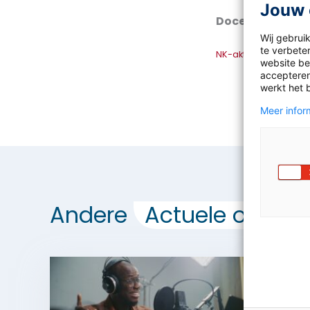
Jouw 
Docent 1 en 2 h
Wij gebrui
te verbeter
NK-aktu-apr-23-Tag
website bez
accepteren
werkt het 
Meer inform
Andere
Actuele opdrac