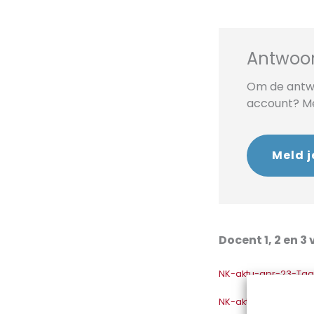
Antwoor
Om de antwo
account? Mel
Meld j
Docent 1, 2 en 3
NK-aktu-apr-23-Ta
NK-aktu-apr-23-Ta