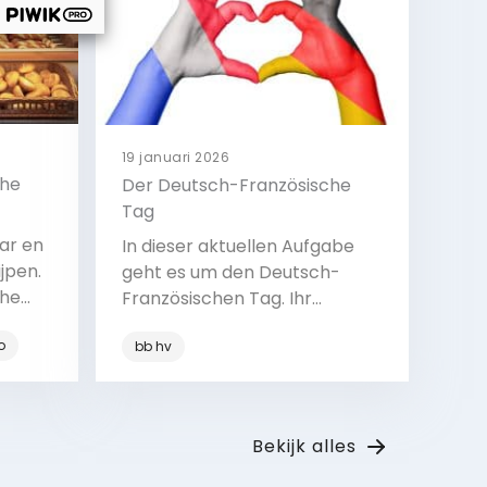
19 januari 2026
che
Der Deutsch-Französische
Tag
aar en
In dieser aktuellen Aufgabe
jpen.
geht es um den Deutsch-
che
Französischen Tag. Ihr
ag)
sprecht zusammen über das
o
nkrijk
bb hv
Thema, lest einen kurzen Text
ag
dazu und hört ein Lied, in dem
e-
Deutsch und Französisch
Bekijk
chap
vorkommen. So lernt ihr,
Bekijk alles
warum dieser Tag wichtig ist
ele
und wie beide Länder