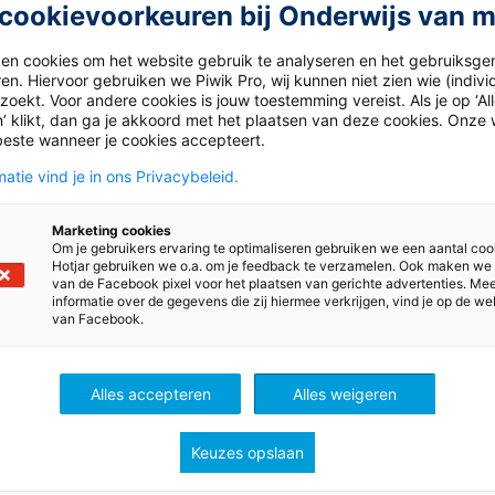
cookievoorkeuren bij Onderwijs van 
avo/vwo
ken cookies om het website gebruik te analyseren en het gebruiksge
en. Hiervoor gebruiken we Piwik Pro, wij kunnen niet zien wie (indiv
dergeschwister-12hv-docent
oekt. Voor andere cookies is jouw toestemming vereist. Als je op ‘Al
’ klikt, dan ga je akkoord met het plaatsen van deze cookies. Onze 
beste wanneer je cookies accepteert.
atie vind je in ons Privacybeleid.
Marketing cookies
Om je gebruikers ervaring te optimaliseren gebruiken we een aantal coo
Hotjar gebruiken we o.a. om je feedback te verzamelen. Ook maken we
van de Facebook pixel voor het plaatsen van gerichte advertenties. Me
informatie over de gegevens die zij hiermee verkrijgen, vind je op de we
van Facebook.
ht
Duits
Alles accepteren
Alles weigeren
Keuzes opslaan