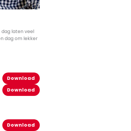
e dag laten veel
Een dag om lekker
Download
Download
Download