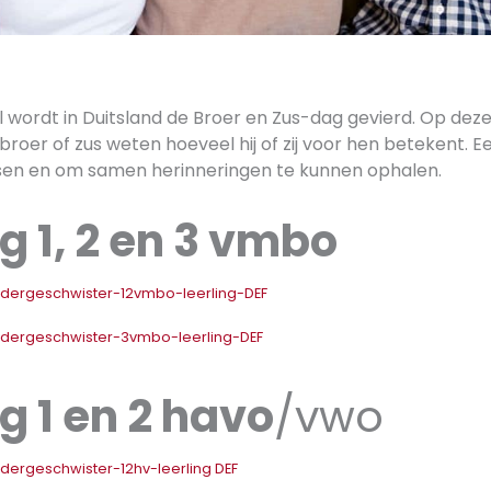
ril wordt in Duitsland de Broer en Zus-dag gevierd. Op dez
roer of zus weten hoeveel hij of zij voor hen betekent. 
tsen en om samen herinneringen te kunnen ophalen.
g 1, 2 en 3 vmbo
dergeschwister-12vmbo-leerling-DEF
dergeschwister-3vmbo-leerling-DEF
g 1 en 2 havo
/vwo
ergeschwister-12hv-leerling DEF