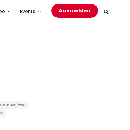
Aanmelden
bo
Events
Zoeken
ouw havo/vwo
bo