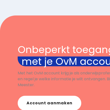
denkt nach über die
opdra
Möglichkeiten und
Je voe
Beschränkungen von KI in
gespr
Zusammenhang mit
je lee
Synchronisationen.
woord
en je 
Tot sl
Onbeperkt toegan
over 
bespr
met je OvM acco
medel
Met het OvM account krijg je als onderwijsprofe
en regel je welke informatie je wilt ontvangen. B
Meester.
Account aanmaken