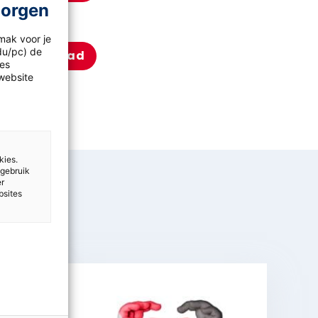
morgen
mak voor je
idu/pc) de
Download
les
website
kies.
 gebruik
er
bsites