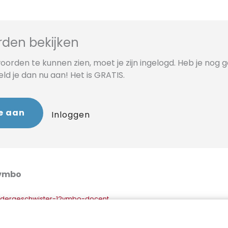
den bekijken
orden te kunnen zien, moet je zijn ingelogd. Heb je nog 
d je dan nu aan! Het is GRATIS.
e aan
Inloggen
 vmbo
gdergeschwister-12vmbo-docent
gdergeschwister-3vmbo-docent