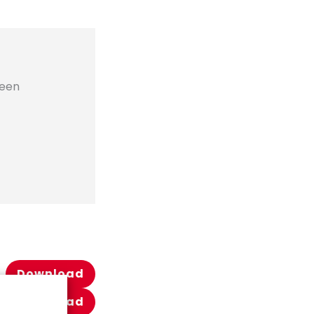
geen
Download
Download