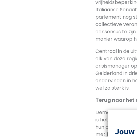
vrijheidsbeperki
Italiaanse Senaa
parlement nog ste
collectieve veron
consensus te zij
manier waarop he
Centraal in de ui
elk van deze reg
crisismanager op 
Gelderland in dri
ondervinden in h
wel zo sterk is.
Terug naar het
Democratieën heb
is het in Nederl
hun controlerend
Jouw 
met het afkondig