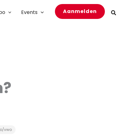
Aanmelden
bo
Events
Zoeken
n?
o/vwo