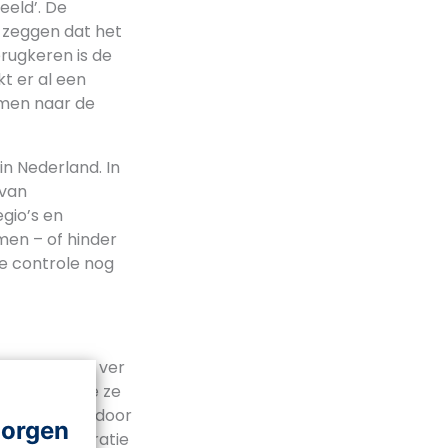
eeld’. De
e zeggen dat het
erugkeren is de
t er al een
omen naar de
in Nederland. In
 van
gio’s en
men – of hinder
he controle nog
tgeving. Zo ver
ende naar hoe ze
het kabinet door
morgen
 onze democratie