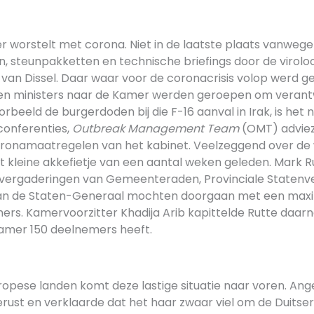
worstelt met corona. Niet in de laatste plaats vanwege
 steunpakketten en technische briefings door de virolo
van Dissel. Daar waar voor de coronacrisis volop werd 
en ministers naar de Kamer werden geroepen om verant
rbeeld de burgerdoden bij die F-16 aanval in Irak, is het nu 
conferenties,
Outbreak Management Team
(OMT) adviez
ronamaatregelen van het kabinet. Veelzeggend over de 
t kleine akkefietje van een aantal weken geleden. Mark R
 vergaderingen van Gemeenteraden, Provinciale Statenv
an de Staten-Generaal mochten doorgaan met een ma
rs. Kamervoorzitter Khadija Arib kapittelde Rutte daar
amer 150 deelnemers heeft.
ropese landen komt deze lastige situatie naar voren. Ang
erust en verklaarde dat het haar zwaar viel om de Duitse