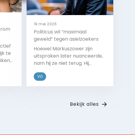
19 mei 2026
aarom
Politicus wil “maximaal
geweld” tegen asielzoekers
ctief
Hoewel Markuszower zijn
jk te
uitspraken later nuanceerde,
iken
nam hij ze niet terug. Hij
ex
bedoelde te zeggen dat de
VO
marechaussee alle middelen
 hoger
binnen de grenzen van de wet
ker de
moet gebruiken om
Bekijk
en
Palestijnse asielzoekers te
e
Bekijk alles
weren.