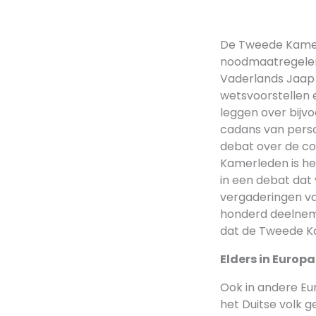
De Tweede Kamer 
noodmaatregelen,
Vaderlands Jaap 
wetsvoorstellen 
leggen over bijvoo
cadans van pers
debat over de co
Kamerleden is he
in een debat dat
vergaderingen v
honderd deelneme
dat de Tweede K
Elders in Europa
Ook in andere Eu
het Duitse volk g