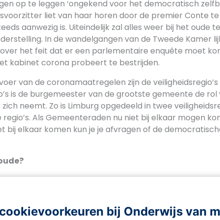
ngen op te leggen ‘ongekend voor het democratisch zelfb
tsvoorzitter liet van haar horen door de premier Conte t
eds aanwezig is. Uiteindelijk zal alles weer bij het oude t
derstelling. In de wandelgangen van de Tweede Kamer lijk
n over het feit dat er een parlementaire enquête moet k
t kabinet corona probeert te bestrijden.
tvoer van de coronamaatregelen zijn de veiligheidsregio’s 
io’s is de burgemeester van de grootste gemeente de rol
zich neemt. Zo is Limburg opgedeeld in twee veiligheidsre
e regio’s. Als Gemeenteraden nu niet bij elkaar mogen ko
et bij elkaar komen kun je je afvragen of de democratisc
 oude?
ben doorgaans strenge regels als het gaat over noodwe
and nog niet, maar volksvertegenwoordigers zijn wel zoek
e taak het beste vorm kunnen geven. Ondertussen gaat 
cookievoorkeuren bij Onderwijs van 
en van maatregelen en indienen van wetsvoorstellen. Is