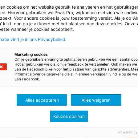
ne?
ken cookies om het website gebruik te analyseren en het gebruiksge
en. Hiervoor gebruiken we Piwik Pro, wij kunnen niet zien wie (indiv
oekt. Voor andere cookies is jouw toestemming vereist. Als je op ‘Al
’ klikt, dan ga je akkoord met het plaatsen van deze cookies. Onze 
beste wanneer je cookies accepteert.
atie vind je in ons Privacybeleid.
Marketing cookies
Om je gebruikers ervaring te optimaliseren gebruiken we een aantal coo
Hotjar gebruiken we o.a. om je feedback te verzamelen. Ook maken we
van de Facebook pixel voor het plaatsen van gerichte advertenties. Me
chappijleer
informatie over de gegevens die zij hiermee verkrijgen, vind je op de we
van Facebook.
Alles accepteren
Alles weigeren
Keuzes opslaan
Powered by