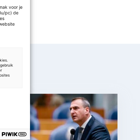
mak voor je
idu/pc) de
les
website
kies.
 gebruik
er
bsites