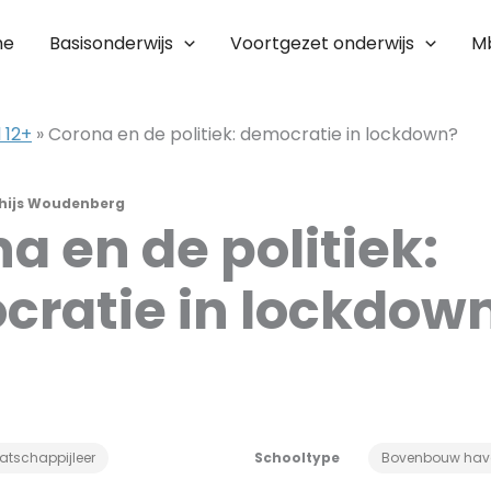
me
Basisonderwijs
Voortgezet onderwijs
M
 12+
»
Corona en de politiek: democratie in lockdown?
hijs Woudenberg
a en de politiek:
ratie in lockdow
atschappijleer
Schooltype
Bovenbouw hav