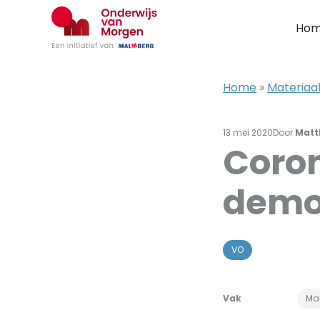
Ga
naar
Ho
de
inhoud
Home
»
Materiaal
13 mei 2020
Door
Matt
Coron
democ
VO
Vak
Ma