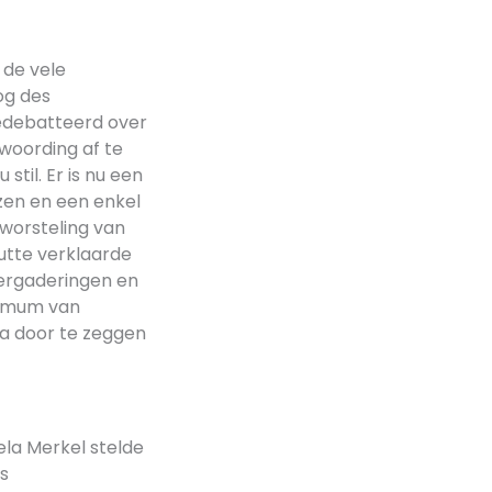
 de vele
og des
gedebatteerd over
woording af te
stil. Er is nu een
en en een enkel
worsteling van
utte verklaarde
ergaderingen en
ximum van
na door te zeggen
ela Merkel stelde
rs