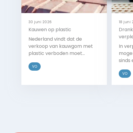
30 juni 2026
18 juni
Kauwen op plastic
Drank
verpl
Nederland vindt dat de
verkoop van kauwgom met
In ve
plastic verboden moet
mogen
worden. De regering wil dat de
sinds 
VO
EU dit gaat regelen in de
alcoh
VO
nieuwe regels voor
gebru
wegwerpplastics.
ouder
in ee
Bekijk
en da
te ve
om in 
worde
begel