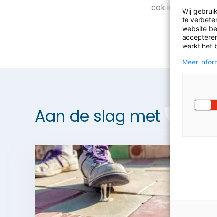
ook in quarantai
Wij gebrui
te verbeter
website bez
accepteren
werkt het 
Meer inform
Aan de slag met
Maats