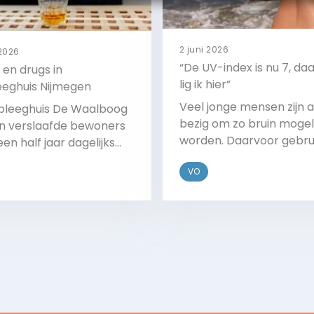
2 juni 2026
 2026
“De UV-index is nu 7, d
 en drugs in
lig ik hier”
eeghuis Nijmegen
Veel jonge mensen zijn a
rpleeghuis De Waalboog
bezig om zo bruin mogeli
 verslaafde bewoners
worden. Daarvoor gebru
een half jaar dagelijks
zij de UV-index. Deze ind
ol drinken en drugs
VO
geeft de sterkte van de
iken. Deze verslaafde
zonnestralen weer. Hoe
en kunnen niet terecht
het cijfer, hoe schadelij
n normaal verpleeghuis
Bekijk
Bekijk
zon. Artsen waarschuw
arnaast hebben ze ook
voor schade. Hoe is dez
el ouderdomsklachten
trend te stoppen?
een ggz-instelling te
n geplaatst of om
eid te kunnen wonen