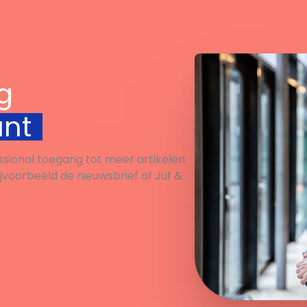
g
unt
ssional toegang tot meer artikelen
ijvoorbeeld de nieuwsbrief of Juf &