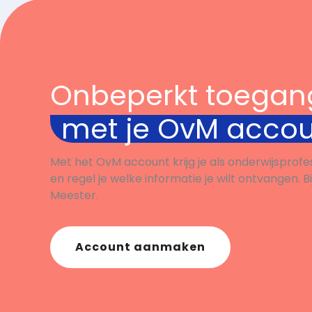
Onbeperkt toegan
met je OvM acco
Met het OvM account krijg je als onderwijsprofe
en regel je welke informatie je wilt ontvangen. B
Meester.
Account aanmaken