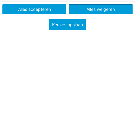
Niveau
B1
Alles accepteren
Alles weigeren
Keuzes opslaan
Die Leipziger Buchmesse ist eines der wichtigsten