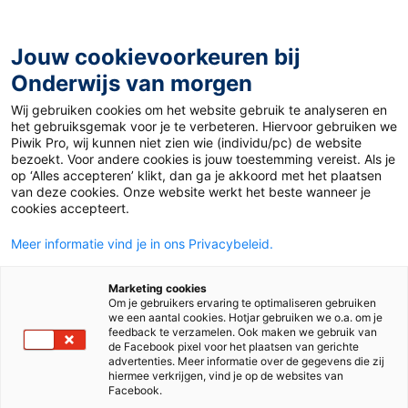
Ga
naar
de
Jouw cookievoorkeuren bij
inhoud
Onderwijs van morgen
Wij gebruiken cookies om het website gebruik te analyseren en
Home
»
Materiaal 12+
»
Bock auf Bücher?
het gebruiksgemak voor je te verbeteren. Hiervoor gebruiken we
Piwik Pro, wij kunnen niet zien wie (individu/pc) de website
bezoekt. Voor andere cookies is jouw toestemming vereist. Als je
3 april 2026
Door
Julia Heijnen
op ‘Alles accepteren’ klikt, dan ga je akkoord met het plaatsen
Bock auf Bücher?
van deze cookies. Onze website werkt het beste wanneer je
cookies accepteert.
Meer informatie vind je in ons Privacybeleid.
VO
MBO
Marketing cookies
Om je gebruikers ervaring te optimaliseren gebruiken
we een aantal cookies. Hotjar gebruiken we o.a. om je
Vak
Duits
feedback te verzamelen. Ook maken we gebruik van
de Facebook pixel voor het plaatsen van gerichte
advertenties. Meer informatie over de gegevens die zij
Schooltype
Bovenbouw havo/vwo
hiermee verkrijgen, vind je op de websites van
Bovenbouw vmbo
Mbo
Facebook.