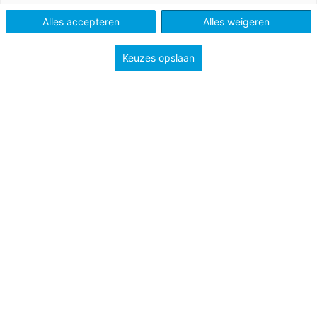
VO
Alles accepteren
Alles weigeren
Keuzes opslaan
Vak
Maatschappijleer
Schooltype
Bovenbouw havo/vwo
Onderwerp
Pluriforme samenleving