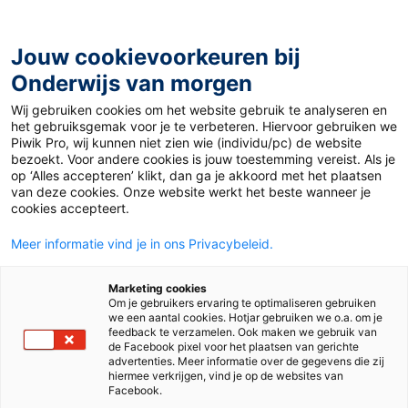
Ga
naar
de
Jouw cookievoorkeuren bij
inhoud
Onderwijs van morgen
Wij gebruiken cookies om het website gebruik te analyseren en
Home
»
Materiaal 12+
»
Black Lives Matter: keerpunt of
het gebruiksgemak voor je te verbeteren. Hiervoor gebruiken we
verder waar we gebleven waren?
Piwik Pro, wij kunnen niet zien wie (individu/pc) de website
bezoekt. Voor andere cookies is jouw toestemming vereist. Als je
op ‘Alles accepteren’ klikt, dan ga je akkoord met het plaatsen
15 juni 2020
Door
Matthijs Woudenberg
van deze cookies. Onze website werkt het beste wanneer je
Black Lives Matter:
cookies accepteert.
Meer informatie vind je in ons Privacybeleid.
keerpunt of verder
Marketing cookies
waar we gebleven
Om je gebruikers ervaring te optimaliseren gebruiken
we een aantal cookies. Hotjar gebruiken we o.a. om je
feedback te verzamelen. Ook maken we gebruik van
waren?
de Facebook pixel voor het plaatsen van gerichte
advertenties. Meer informatie over de gegevens die zij
hiermee verkrijgen, vind je op de websites van
Facebook.