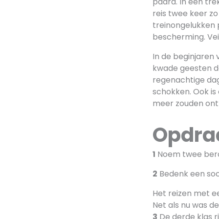
paard. In een tre
reis twee keer zo
treinongelukken p
bescherming. Vei
In de beginjaren 
kwade geesten d
regenachtige dag
schokken. Ook is
meer zouden on
Opdra
1
Noem twee bero
2
Bedenk een soc
Het reizen met ee
Net als nu was de
3
De derde klas ri