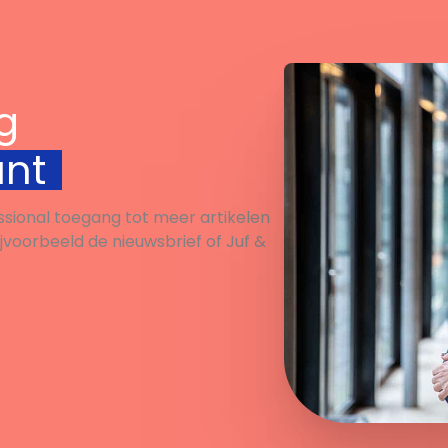
g
unt
ssional toegang tot meer artikelen
ijvoorbeeld de nieuwsbrief of Juf &