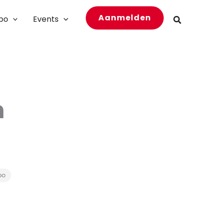
Aanmelden
bo
Events
Zoeken
n
bo