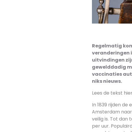
Regelmatig kome
veranderingen i
uitvindingen z
gewelddadig mak
vaccinaties aut
niks nieuws.
Lees de tekst hi
In 1839 rijden de
Amsterdam naar H
veilig is. Tot da
per uur. Populair