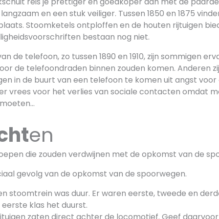
kschuit reis je prettiger én goedkoper dan met de paarde
 langzaam en een stuk veiliger. Tussen 1850 en 1875 vinde
laats. Stoomketels ontploffen en de houten rijtuigen bie
ligheidsvoorschriften bestaan nog niet.
van de telefoon, zo tussen 1890 en 1910, zijn sommigen erv
oor de telefoondraden binnen zouden komen. Anderen zi
en in de buurt van een telefoon te komen uit angst voor 
 er vrees voor het verlies van sociale contacten omdat m
tmoeten…
cht
en
epen die zouden verdwijnen met de opkomst van de sp
iaal gevolg van de opkomst van de spoorwegen.
n stoomtrein was duur. Er waren eerste, tweede en derde 
 eerste klas het duurst.
jtuigen zaten direct achter de locomotief. Geef daarvoor