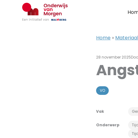
Ga
naar
Ho
de
inhoud
Home
»
Materiaal
28 november 2025
Do
Angst
VO
Vak
Ge
Onderwerp
Ti
Tij