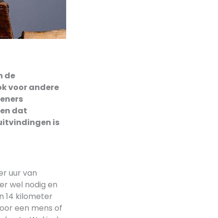
n de
ok voor andere
ieners
 en dat
itvindingen is
er uur van
er wel nodig en
n 14 kilometer
 door een mens of