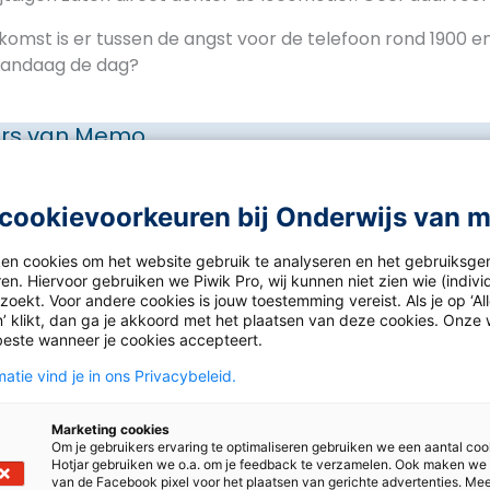
mst is er tussen de angst voor de telefoon rond 1900 e
vandaag de dag?
rs van
Memo
cookievoorkeuren bij Onderwijs van 
den bekijken
ken cookies om het website gebruik te analyseren en het gebruiksge
en. Hiervoor gebruiken we Piwik Pro, wij kunnen niet zien wie (indiv
orden te kunnen zien, moet je zijn ingelogd. Heb je nog 
oekt. Voor andere cookies is jouw toestemming vereist. Als je op ‘Al
d je dan nu aan! Het is GRATIS.
’ klikt, dan ga je akkoord met het plaatsen van deze cookies. Onze 
beste wanneer je cookies accepteert.
atie vind je in ons Privacybeleid.
e aan
Inloggen
Marketing cookies
Om je gebruikers ervaring te optimaliseren gebruiken we een aantal coo
Hotjar gebruiken we o.a. om je feedback te verzamelen. Ook maken we
van de Facebook pixel voor het plaatsen van gerichte advertenties. Me