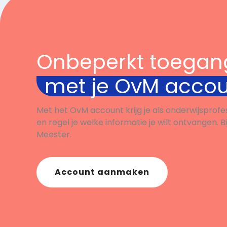
Onbeperkt toegan
met je OvM acco
Met het OvM account krijg je als onderwijsprofe
en regel je welke informatie je wilt ontvangen. B
Meester.
Account aanmaken