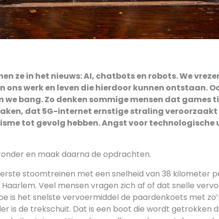
n ze in het nieuws: AI, chatbots en robots. We vreze
n ons werk en leven die hierdoor kunnen ontstaan. O
ijn we bang. Zo denken sommige mensen dat games t
en, dat 5G-internet ernstige straling veroorzaakt
isme tot gevolg hebben. Angst voor technologische u
eronder en maak daarna de opdrachten.
 eerste stoomtreinen met een snelheid van 38 kilometer p
aarlem. Veel mensen vragen zich af of dat snelle vervo
n toe is het snelste vervoermiddel de paardenkoets met zo’
der is de trekschuit. Dat is een boot die wordt getrokken