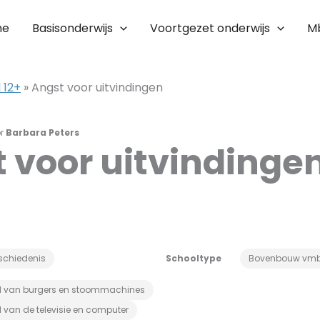
me
Basisonderwijs
Voortgezet onderwijs
M
 12+
»
Angst voor uitvindingen
or
Barbara Peters
 voor uitvindinge
schiedenis
Schooltype
Bovenbouw vm
jd van burgers en stoommachines
d van de televisie en computer