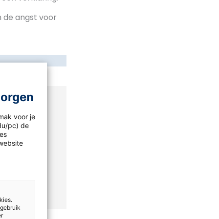
n de angst voor
morgen
mak voor je
idu/pc) de
geen
les
website
kies.
 gebruik
er