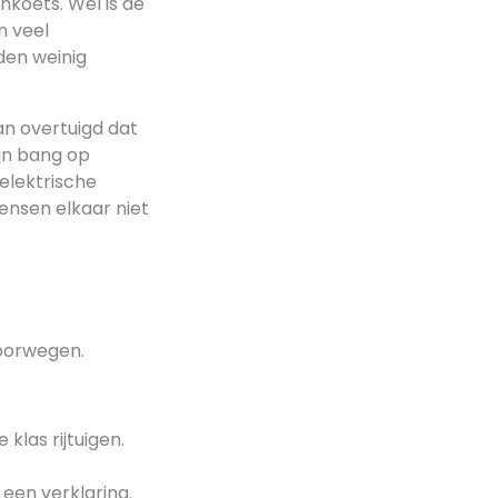
nkoets. Wel is de
n veel
den weinig
an overtuigd dat
jn bang op
elektrische
ensen elkaar niet
oorwegen.
klas rijtuigen.
 een verklaring.