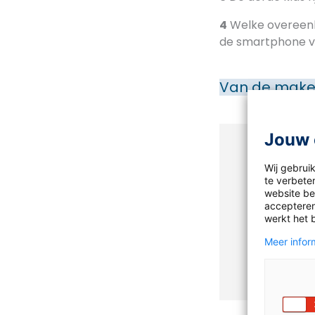
4
Welke overeenko
de smartphone 
Van de make
Jouw 
Antwoor
Wij gebrui
te verbeter
Om de antwo
website bez
account? Mel
accepteren
werkt het 
Meer inform
Meld j