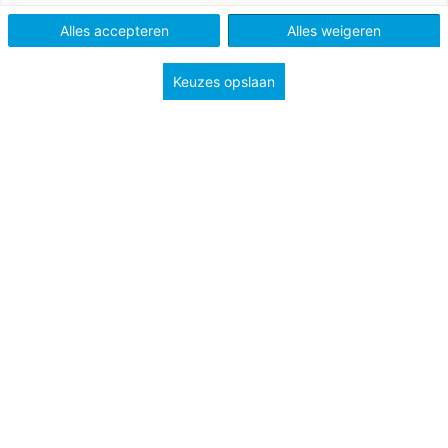
Alles accepteren
Alles weigeren
Keuzes opslaan
‘Juf? Ik denk dat ik moet over…’
Voordat Joëlle de laatste twee lettergrepen van dat
misselijkmakende woord heeft uitgesproken, ligt