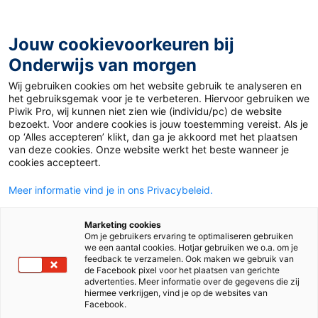
Ga
naar
de
Jouw cookievoorkeuren bij
inhoud
Onderwijs van morgen
Wij gebruiken cookies om het website gebruik te analyseren en
Home
»
Virus
het gebruiksgemak voor je te verbeteren. Hiervoor gebruiken we
Piwik Pro, wij kunnen niet zien wie (individu/pc) de website
bezoekt. Voor andere cookies is jouw toestemming vereist. Als je
10 februari 2017
Door
Naomi Smits
op ‘Alles accepteren’ klikt, dan ga je akkoord met het plaatsen
Virus
van deze cookies. Onze website werkt het beste wanneer je
cookies accepteert.
Meer informatie vind je in ons Privacybeleid.
Juf & Meester
Marketing cookies
Om je gebruikers ervaring te optimaliseren gebruiken
we een aantal cookies. Hotjar gebruiken we o.a. om je
feedback te verzamelen. Ook maken we gebruik van
de Facebook pixel voor het plaatsen van gerichte
advertenties. Meer informatie over de gegevens die zij
hiermee verkrijgen, vind je op de websites van
Facebook.