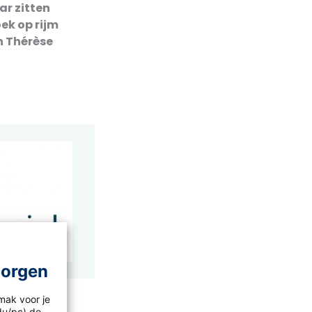
ar zitten
ek op rijm
n Thérèse
morgen
mak voor je
idu/pc) de