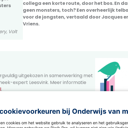
collega een korte route, door het bos. En da
sters
geen monsters, toch? Een overheerlijk telbo
voor de jongsten, vertaald door Jacques e
Vriens.
y, Volt
zorgvuldig uitgekozen in samenwerking met
theek-expert Leesvink. Meer informatie
l
.
cookievoorkeuren bij Onderwijs van 
ken cookies om het website gebruik te analyseren en het gebruiksge
en. Hiervoor gebruiken we Piwik Pro, wij kunnen niet zien wie (indiv