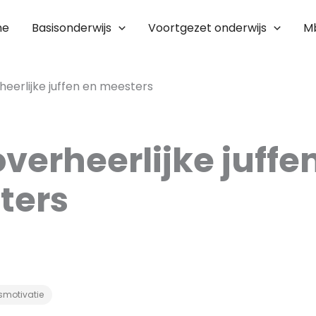
me
Basisonderwijs
Voortgezet onderwijs
M
heerlijke juffen en meesters
overheerlijke juffe
ters
smotivatie