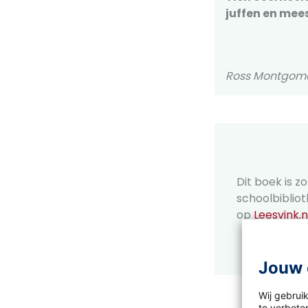
juffen en mee
Ross Montgomer
Dit boek is 
schoolbiblio
op
Leesvink.n
Jouw 
Wij gebrui
te verbeter