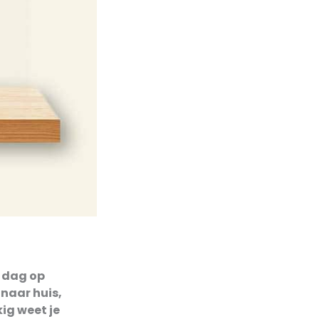
e dag op
 naar huis,
kig weet je