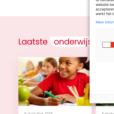
website bez
accepteren
werkt het 
Meer inform
Laatste
onderwijsnieu
6 augustus 2026
4 augu