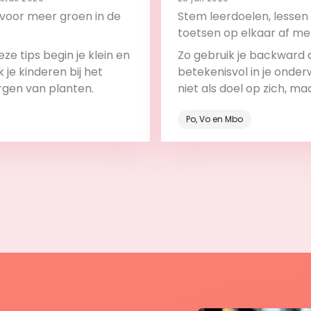
s voor meer groen in de
Stem leerdoelen, lessen
toetsen op elkaar af me
backward design
ze tips begin je klein en
Zo gebruik je backward 
 je kinderen bij het
betekenisvol in je onderw
rgen van planten.
niet als doel op zich, ma
onderdeel van het leerp
Po, Vo en Mbo
Bekijk
Bekijk