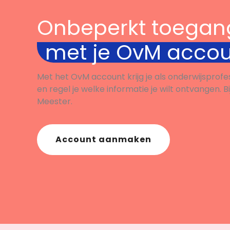
Onbeperkt toegan
met je OvM acco
Met het OvM account krijg je als onderwijsprofe
en regel je welke informatie je wilt ontvangen. B
Meester.
Account aanmaken