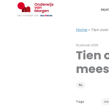
Ga
naar
Ho
de
inhoud
Home
»
Tien over
19 januari 2026
Tien 
mees
Po
Tags
lee