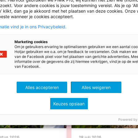
oekt. Voor andere cookies is jouw toestemming vereist. Als je op ‘Al
’ klikt, dan ga je akkoord met het plaatsen van deze cookies. Onze 
beste wanneer je cookies accepteert.
atie vind je in ons Privacybeleid.
Marketing cookies
ws
Om je gebruikers ervaring te optimaliseren gebruiken we een aantal coo
Hotjar gebruiken we o.a. om je feedback te verzamelen. Ook maken we
van de Facebook pixel voor het plaatsen van gerichte advertenties. Me
informatie over de gegevens die zij hiermee verkrijgen, vind je op de we
van Facebook.
Alles accepteren
Alles weigeren
Keuzes opslaan
Powered by
stus 2026
28 juli 2026