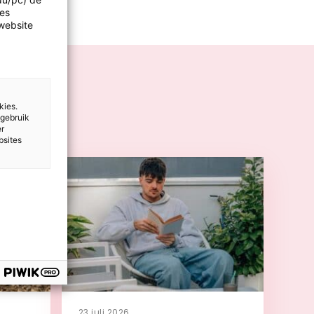
les
website
kies.
 gebruik
er
bsites
23 juli 2026