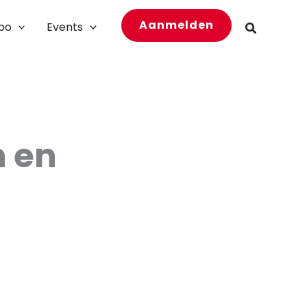
Aanmelden
bo
Events
Zoeken
n en