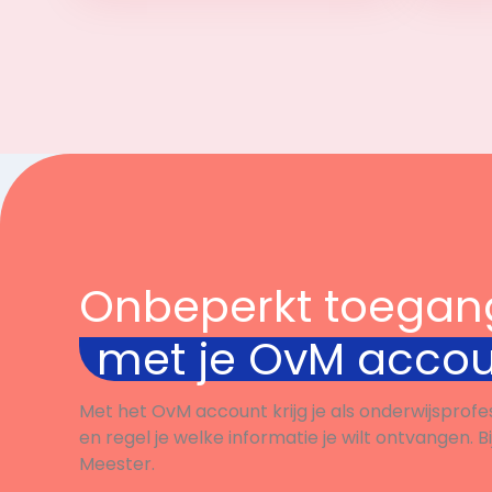
Bekijk
Onbeperkt toegan
met je OvM acco
Met het OvM account krijg je als onderwijsprofe
en regel je welke informatie je wilt ontvangen. B
Meester.