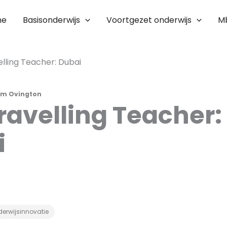
me
Basisonderwijs
Voortgezet onderwijs
M
lling Teacher: Dubai
im Ovington
ravelling Teacher:
i
erwijsinnovatie