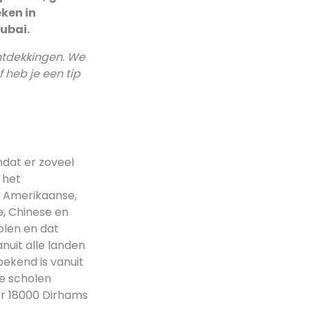
eken in
ubai.
ontdekkingen. We
 heb je een tip
mdat er zoveel
 het
e, Amerikaanse,
se, Chinese en
holen en dat
nuit alle landen
ekend is vanuit
le scholen
er 18000 Dirhams