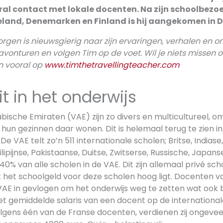
oral contact met lokale docenten. Na zijn schoolbezo
land, Denemarken en Finland is hij aangekomen in D
rgen is nieuwsgierig naar zijn ervaringen, verhalen en 
avonturen en volgen Tim op de voet. Wil je niets missen of
an vooral op
www.timthetravellingteacher.com
it in het onderwijs
ische Emiraten (VAE) zijn zo divers en multicultureel, o
hun gezinnen daar wonen. Dit is helemaal terug te zien in
e VAE telt zo’n 511 internationale scholen; Britse, Indias
ilipijnse, Pakistaanse, Duitse, Zwitserse, Russische, Japan
40% van alle scholen in de VAE. Dit zijn allemaal privé sc
 het schoolgeld voor deze scholen hoog ligt. Docenten va
AE in gevlogen om het onderwijs weg te zetten wat ook b
Het gemiddelde salaris van een docent op de internationa
olgens één van de Franse docenten, verdienen zij ongeve