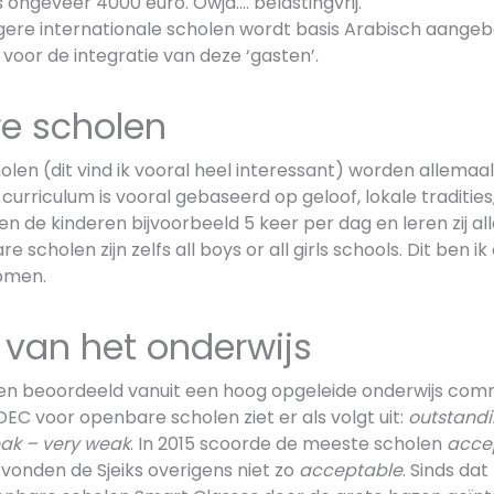
 ongeveer 4000 euro. Owja…. belastingvrij.
ere internationale scholen wordt basis Arabisch aange
s voor de integratie van deze ‘gasten’.
e scholen
en (dit vind ik vooral heel interessant) worden allemaal
 curriculum is vooral gebaseerd op geloof, lokale tradities
dden de kinderen bijvoorbeeld 5 keer per dag en leren zij al
cholen zijn zelfs all boys or all girls schools. Dit ben ik
omen.
t van het onderwijs
n beoordeeld vanuit een hoog opgeleide onderwijs comm
EC voor openbare scholen ziet er als volgt uit:
outstandi
ak – very weak
. In 2015 scoorde de meeste scholen
acce
t vonden de Sjeiks overigens niet zo
acceptable
. Sinds dat