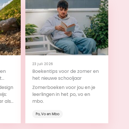
23 juli 2026
 en
Boekentips voor de zomer en
t
het nieuwe schooljaar
design
Zomerboeken voor jou en je
ijs:
leerlingen in het po, vo en
ar als
mbo.
roces.
Po, Vo en Mbo