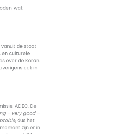
boden, wat
 vanuit de staat
, en culturele
les over de Koran.
 overigens ook in
issie; ADEC. De
ng – very good –
ptable
, dus het
 moment zijn er in