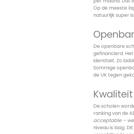
per maand. Dat is
Op de meeste lag
natuurlijk super i
Openbar
De openbare schol
gefinancierd. Het
identiteit. Zo bi
Sommige openbare s
de UK tegen gek
Kwalitei
De scholen worde
ranking van de AD
acceptable – we
niveau is laag. Di