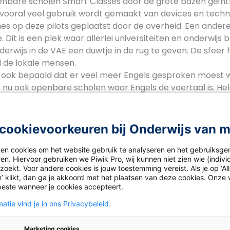
enbare scholen Smart Classes door de grote bazen geïnt
 vooral veel gebruik wordt gemaakt van devices en techno
hes op deze pilots geplaatst door de overheid. Een andere in
 Dit is een plek waar allerlei universiteiten en onderwijs b
rwijs in de VAE een duwtje in de rug te geven. De sfeer hi
l de lokale mensen.
 ook bepaald dat er veel meer Engels gesproken moest 
er nu ook openbare scholen waar Engels de voertaal is. He
 kunnen bezoeken. Daar zijn de regels over gastdocente
het gevoel dat de scholen mijn project niet helemaal beg
ik een foto maken van de buitenkant van één van de sch
cookievoorkeuren bij Onderwijs van 
ituated in the Creek. Zie foto’s op de website van Tim.
ken cookies om het website gebruik te analyseren en het gebruiksge
en. Hiervoor gebruiken we Piwik Pro, wij kunnen niet zien wie (indiv
elling Teacher: nieuwe uitda
oekt. Voor andere cookies is jouw toestemming vereist. Als je op ‘Al
’ klikt, dan ga je akkoord met het plaatsen van deze cookies. Onze 
beste wanneer je cookies accepteert.
temming is Zuid Afrika. Hier ga ik 4 weken werken voor de
windy city; Port Elizabeth. Eindelijk weer wat actie en eind
atie vind je in ons Privacybeleid.
en looking forward to this one… Daarnaast heb ik nieuwe 
erika, Costa Rica en India. What an honour!
Marketing cookies