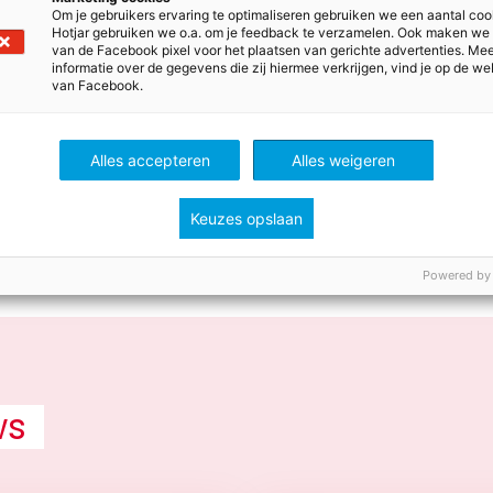
Om je gebruikers ervaring te optimaliseren gebruiken we een aantal coo
Hotjar gebruiken we o.a. om je feedback te verzamelen. Ook maken we
ag aan Tim of weet je een interessante bestemming? Ge
van de Facebook pixel voor het plaatsen van gerichte advertenties. Me
aand formulier of kijk op de website van Tim.
informatie over de gegevens die zij hiermee verkrijgen, vind je op de we
van Facebook.
Alles accepteren
Alles weigeren
oten.
Keuzes opslaan
Powered by
ws