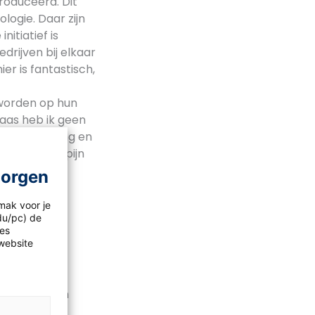
roduceerd. Dit
logie. Daar zijn
itiatief is
edrijven bij elkaar
er is fantastisch,
worden op hun
laas heb ik geen
n zeer streng en
repen. Met pijn
olen; Al
morgen
mak voor je
idu/pc) de
gingen
les
website
 stichting
elijk weer
uitnodigingen