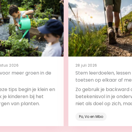
stus 2026
28 juli 2026
s voor meer groen in de
Stem leerdoelen, lessen
toetsen op elkaar af me
backward design
ze tips begin je klein en
Zo gebruik je backward 
 je kinderen bij het
betekenisvol in je onderw
rgen van planten.
niet als doel op zich, ma
onderdeel van het leerp
Po, Vo en Mbo