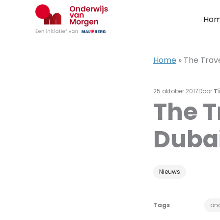
Ga
naar
Ho
de
inhoud
Home
»
The Trave
25 oktober 2017
Door
T
The T
Duba
Nieuws
Tags
ond