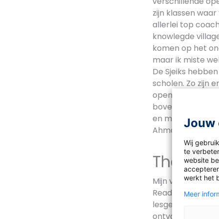
verschillende op
zijn klassen waar
allerlei top coac
knowlegde village.
komen op het onde
maar ik miste we
De Sjeiks hebben
scholen. Zo zijn 
openbare scholen
bovendien had ik 
en moeite mocht 
Jouw 
Ahmadiya school s
Wij gebrui
te verbeter
The Trav
website bez
accepteren
werkt het 
Mijn volgende bes
Ready4life in The 
Meer inform
lesgeven! I’ve be
ontvangen uit Am