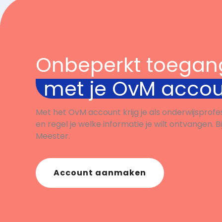
Onbeperkt toegan
met je OvM acco
Met het OvM account krijg je als onderwijsprofe
en regel je welke informatie je wilt ontvangen. B
Meester.
Account aanmaken