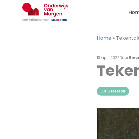
Ga
naar
Ho
de
inhoud
Home
»
Tekentale
13 april 2022
Door
Rive
Teken
Juf & Meester