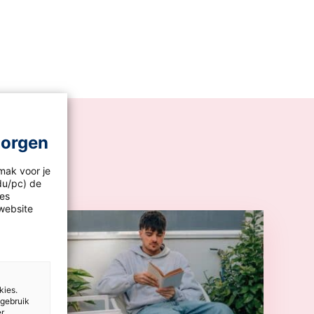
morgen
mak voor je
idu/pc) de
les
website
kies.
 gebruik
er