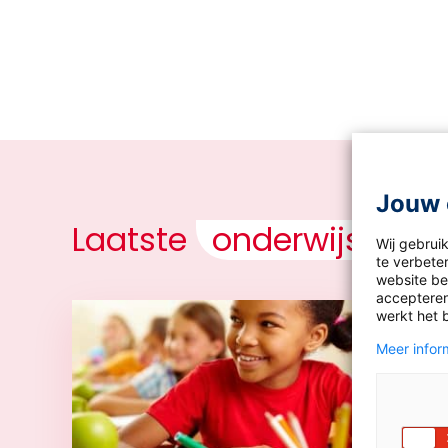
Jouw 
Laatste
onderwijsnieu
Wij gebrui
te verbeter
website bez
accepteren
werkt het 
Meer inform