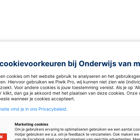
cookievoorkeuren bij Onderwijs van 
ws
ken cookies om het website gebruik te analyseren en het gebruiksge
en. Hiervoor gebruiken we Piwik Pro, wij kunnen niet zien wie (indiv
oekt. Voor andere cookies is jouw toestemming vereist. Als je op ‘Al
’ klikt, dan ga je akkoord met het plaatsen van deze cookies. Onze 
beste wanneer je cookies accepteert.
atie vind je in ons Privacybeleid.
Marketing cookies
Om je gebruikers ervaring te optimaliseren gebruiken we een aantal coo
Hotjar gebruiken we o.a. om je feedback te verzamelen. Ook maken we
van de Facebook pixel voor het plaatsen van gerichte advertenties. Me