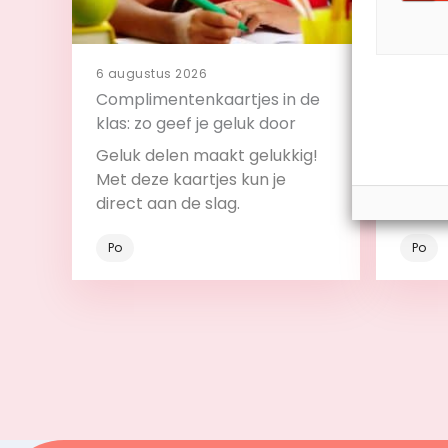
6 augustus 2026
4 augu
Complimentenkaartjes in de
11 tip
klas: zo geef je geluk door
klas
Geluk delen maakt gelukkig!
Met de
Met deze kaartjes kun je
betrek
direct aan de slag.
verzo
Po
Po
Bekijk