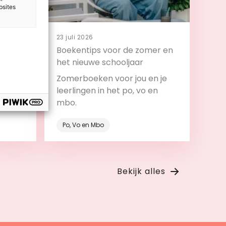
bsites
23 juli 2026
 en
Boekentips voor de zomer en
t
het nieuwe schooljaar
design
Zomerboeken voor jou en je
ijs:
leerlingen in het po, vo en
ar als
mbo.
roces.
Po, Vo en Mbo
Bekijk
Bekijk alles