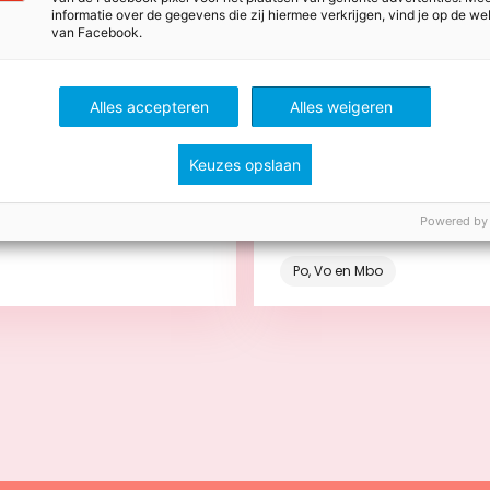
informatie over de gegevens die zij hiermee verkrijgen, vind je op de we
van Facebook.
stus 2026
28 juli 2026
s voor meer groen in de
Stem leerdoelen, lessen
Alles accepteren
Alles weigeren
toetsen op elkaar af me
backward design
Keuzes opslaan
ze tips begin je klein en
Zo gebruik je backward 
 je kinderen bij het
betekenisvol in je onderw
rgen van planten.
niet als doel op zich, ma
Powered by
onderdeel van het leerp
Po, Vo en Mbo
Bekijk
Bekijk