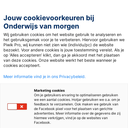
Ga
naar
de
Jouw cookievoorkeuren bij
inhoud
Onderwijs van morgen
Wij gebruiken cookies om het website gebruik te analyseren en
Home
»
Talent Docent Trofee voor docent Pleuni Hooft
het gebruiksgemak voor je te verbeteren. Hiervoor gebruiken we
van Huysduynen
Piwik Pro, wij kunnen niet zien wie (individu/pc) de website
bezoekt. Voor andere cookies is jouw toestemming vereist. Als je
op ‘Alles accepteren’ klikt, dan ga je akkoord met het plaatsen
27 februari 2014
Door
Renée Conradi
van deze cookies. Onze website werkt het beste wanneer je
Talent Docent
cookies accepteert.
Meer informatie vind je in ons Privacybeleid.
Trofee voor docent
Marketing cookies
Pleuni Hooft van
Om je gebruikers ervaring te optimaliseren gebruiken
we een aantal cookies. Hotjar gebruiken we o.a. om je
feedback te verzamelen. Ook maken we gebruik van
Huysduynen
de Facebook pixel voor het plaatsen van gerichte
advertenties. Meer informatie over de gegevens die zij
hiermee verkrijgen, vind je op de websites van
Facebook.