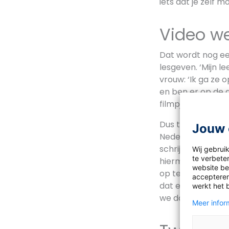
iets dat je zelf m
Video we
Dat wordt nog een
lesgeven. ‘Mijn 
vrouw: ‘Ik ga ze 
en ben er op de 
filmpje van en de
Dus trommelt hij
Jouw 
Nederlands is ge
schrijvers als Ly
Wij gebrui
te verbeter
hiermee jongeren 
website bez
op technisch begr
accepteren
dat elke leraar z
werkt het 
we daarover gaan 
Meer inform