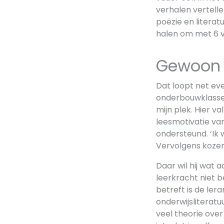
verhalen vertelle
poëzie en literat
halen om met 6 vw
Gewoon 
Dat loopt net eve
onderbouwklassen 
mijn plek. Hier v
leesmotivatie van 
ondersteund. ‘Ik 
Vervolgens kozen 
Daar wil hij wat a
leerkracht niet 
betreft is de ler
onderwijsliteratu
veel theorie ove