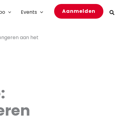
Aanmelden
bo
Events
Zoeken
jongeren aan het
:
eren