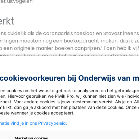
oet uitvogelen.’
rkt
s duidelijk als de coronacrisis toeslaat en Stavast ineen
leerlingen moesten nog een boekopdracht maken, dus ik z
op een originele manier boeken aanprijzen.’ Toen heb ik v
gekste plekken in en om het huis over gaan vertellen. Hi
 leerlingen werden hartstikke enthousiast. Toen zag ik: vi
 goede vriend en regisseur Bram de Goeij op en het idee 
cookievoorkeuren bij Onderwijs van 
boren. Samen maken ze video’s waarin Stavast een boek
dia Rood, Caja Cazemier en Buddy Tegenbosch. De bedoeling
ken cookies om het website gebruik te analyseren en het gebruiksge
en. Hiervoor gebruiken we Piwik Pro, wij kunnen niet zien wie (indiv
intrinsiek motiveert om te gaan lezen. ‘Ons onderwijs is 
oekt. Voor andere cookies is jouw toestemming vereist. Als je op ‘Al
ijpend lezen, maar dat kun je wat mij betreft overboord 
’ klikt, dan ga je akkoord met het plaatsen van deze cookies. Onze 
ichzelf eerst moet verplaatsen in welke verhalen het kind 
beste wanneer je cookies accepteert.
praten met elkaar, dan volgt de rest vanzelf.’
atie vind je in ons Privacybeleid.
Marketing cookies