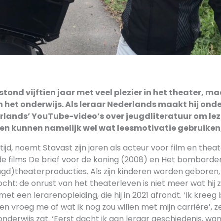
tond vijftien jaar met veel plezier in het theater, ma
n het onderwijs. Als leraar Nederlands maakt hij on
rlands’ YouTube-video’s over jeugdliteratuur om lez
en kunnen namelijk wel wat leesmotivatie gebruiken,
tijd, noemt Stavast zijn jaren als acteur voor film en the
de films De brief voor de koning (2008) en Het bombarde
ugd)theaterproducties. Als zijn kinderen worden geboren,
cht: de onrust van het theaterleven is niet meer wat hij z
met een lerarenopleiding, die hij in 2021 afrondt. ‘Ik kree
 vroeg me af wat ik nog zou willen met mijn carrière’, z
onderwijs zat. ‘Eerst dacht ik aan leraar geschiedenis, wan