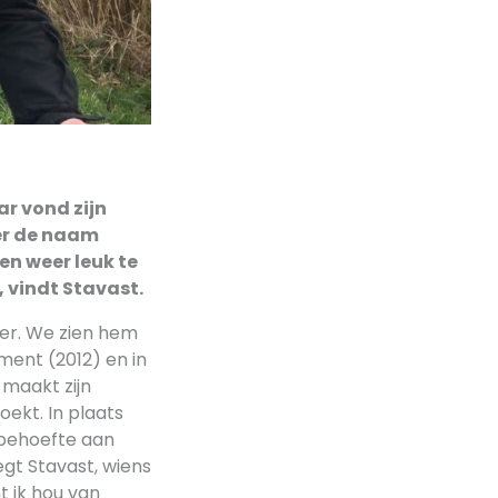
ar vond zijn
der de naam
en weer leuk te
 vindt Stavast.
ater. We zien hem
ment (2012) en in
 maakt zijn
oekt. In plaats
g behoefte aan
egt Stavast, wiens
t ik hou van