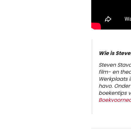
Wie is Stev
Steven Stava
film- en the
Werkplaats in
havo. Onder
boekentips v
Boekvoorned