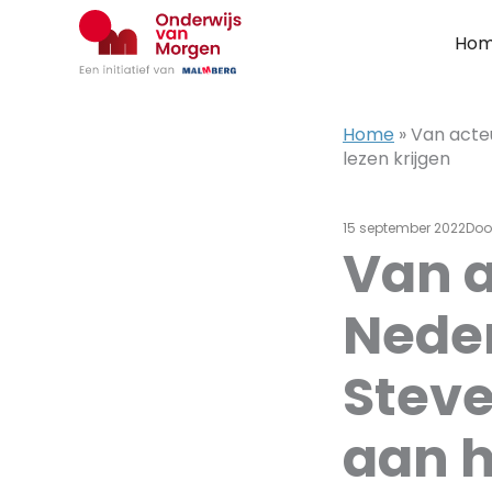
Ga
naar
Ho
de
inhoud
Home
»
Van acteu
lezen krijgen
15 september 2022
Doo
Van a
Nede
Steve
aan h