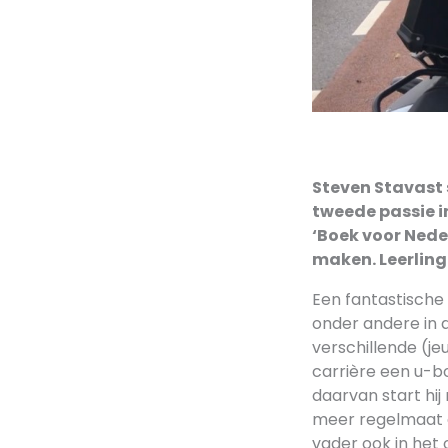
Steven Stavast s
tweede passie i
‘Boek voor Nede
maken. Leerling
Een fantastische 
onder andere in 
verschillende (je
carrière een u-bo
daarvan start hij 
meer regelmaat en
vader ook in het 