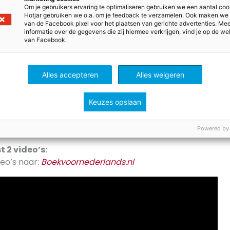
sies: onderwijs en acteren
Om je gebruikers ervaring te optimaliseren gebruiken we een aantal coo
Hotjar gebruiken we o.a. om je feedback te verzamelen. Ook maken we
vast kiest voor zijn video’s zijn dan ook boeken waarvan h
van de Facebook pixel voor het plaatsen van gerichte advertenties. Me
informatie over de gegevens die zij hiermee verkrijgen, vind je op de we
interessant vinden. ‘Inmiddels heb ik een paar jaar ervari
van Facebook.
aan wat leerlingen graag lezen. Natuurlijk moet ik het zelf
jk is dat de hoofdpersoon een ontwikkeling doormaakt waa
ficeren. Zo’n boek laat hun zien: je mag ergens over nad
Alles accepteren
Alles weigeren
ijd te geven en van gedachten te veranderen.’
Keuzes opslaan
derlands combineer ik twee passies: onderwijs en acteren.
 een soort keurmerk wordt voor leerlingen en docenten; a
 het een gaaf boek.’
Powered by
t 2 video’s:
eo’s naar:
Boekvoornederlands.nl