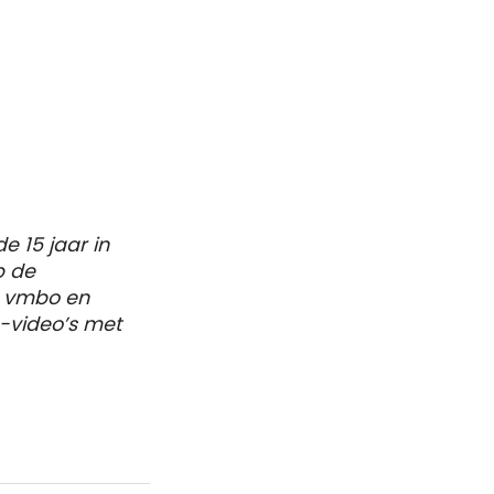
e 15 jaar in
p de
n vmbo en
-video’s met