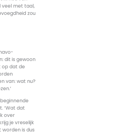
 veel met taal,
bevoegdheid zou
 havo-
: dit is gewoon
k op dat de
worden
en van: wat nu?
zen.’
ls beginnende
t. ‘Wat dat
ak over
jg je vreselijk
t worden is dus