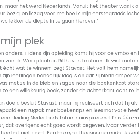
n, maar het werd Nederlands. Vanuit het theater was ik al
uur bezig, en ik zag voor me hoe ik mijn eerstegraads les
o lekker de diepte in te gaan hierover.’
mijn plek
n anders. Tijdens zijn opleiding komt hij voor de vmbo en
van de Werkplaats in Bilthoven te staan. ‘Ik wist meteen
alt écht wat te winnen’, zegt Stavast. Het valt hem namelij
zijn leerlingen behoorlijk laag is en dat zij hierin amper 
was met ze in de bieb en zag ze naar die boekenkast star
ze een willekeurig boek, zonder de achterkant echt te le
an doen, besluit Stavast, maar hij realiseert zich dat hij a
bepaald een rugzak met boekentips en leesmotivatie heef
arenopleiding Nederlands totaal oninspirerend. Er is één v
ur, dat overigens echt goed wordt gegeven. Maar verder kri
r hoe het niet moet. Een leuke, enthousiasmerende docen