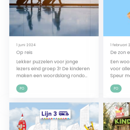
1 juni 2024
1 februari
Op reis
De zon 
Lekker puzzelen voor jonge
Een woo
lezers eind groep 3! De kinderen
voor all
maken een woordslang rondom
Speur m
het thema verkeer.
marsman
PO
PO
Bekijk