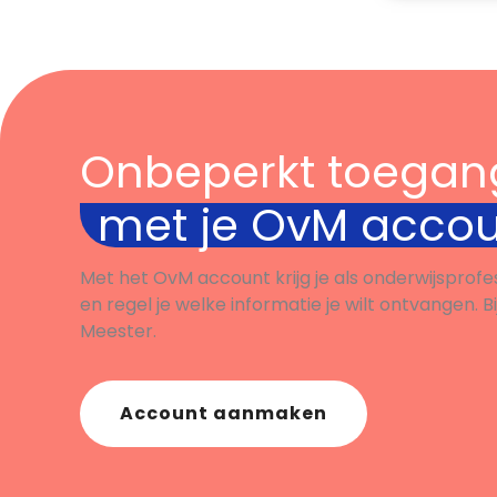
Onbeperkt toegan
met je OvM acco
Met het OvM account krijg je als onderwijsprofe
en regel je welke informatie je wilt ontvangen. B
Meester.
Account aanmaken