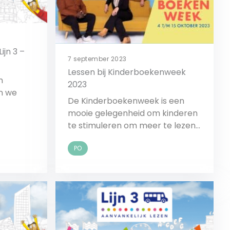
ijn 3 –
7 september 2023
Lessen bij Kinderboekenweek
n
2023
De Kinderboekenweek is een
mooie gelegenheid om kinderen
n bij
te stimuleren om meer te lezen.
ankelijk
Deze lessuggesties helpen je
PO
daarbij.
Bekijk