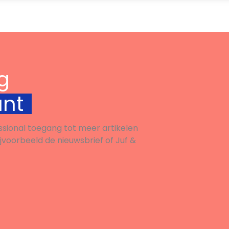
g
unt
ssional toegang tot meer artikelen
ijvoorbeeld de nieuwsbrief of Juf &