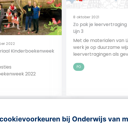
8 oktober 2021
Zo pak je leervertragin
Lijn 3
Met de materialen van Li
ber 2022
werk je op duurzame wij
riaal Kinderboekenweek
leervertragingen als ge
het afstandsonderwijs w
sties
PO
oekenweek 2022
Bekijk
Bekijk
cookievoorkeuren bij Onderwijs van 