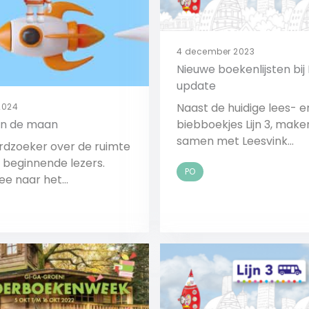
4 december 2023
Nieuwe boekenlijsten bij L
update
Naast de huidige lees- e
 2024
en de maan
biebboekjes Lijn 3, maken we
samen met Leesvink
rdzoeker over de ruimte
gloednieuwe boekenlijste
e beginnende lezers.
PO
deze methode voor aanv
ee naar het
lezen.
netje en een vuurbal.
Bekijk
Bekijk