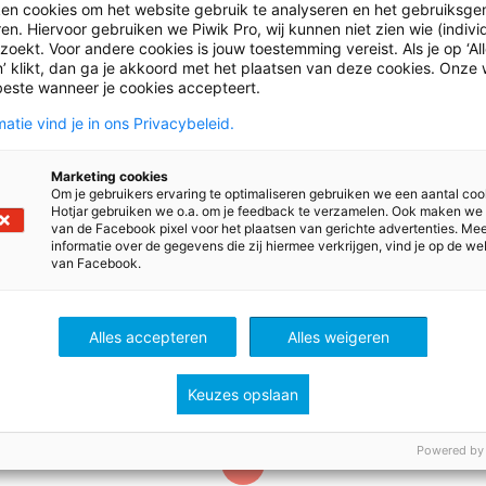
ken cookies om het website gebruik te analyseren en het gebruiksge
en. Hiervoor gebruiken we Piwik Pro, wij kunnen niet zien wie (indiv
oekt. Voor andere cookies is jouw toestemming vereist. Als je op ‘Al
’ klikt, dan ga je akkoord met het plaatsen van deze cookies. Onze 
beste wanneer je cookies accepteert.
atie vind je in ons Privacybeleid.
20
1 september 2019
Marketing cookies
en: Mijn boek
Leesafspraken
Om je gebruikers ervaring te optimaliseren gebruiken we een aantal coo
Hotjar gebruiken we o.a. om je feedback te verzamelen. Ook maken we
gne 'Ik lees thuis'
In dit overzicht staat we
van de Facebook pixel voor het plaatsen van gerichte advertenties. Me
informatie over de gegevens die zij hiermee verkrijgen, vind je op de we
rt kinderen om thuis te
leesafspraken op welke
van Facebook.
worden aangeboden.
PO
Alles accepteren
Alles weigeren
Bekijk
Bekijk
Keuzes opslaan
Powered by
1
…
3
4
5
…
10