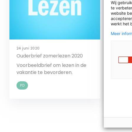
Wij gebrui
te verbeter
website bez
accepteren
werkt het 
Meer inform
27 mei 20
24 juni 2020
Thuislez
Ouderbrief zomerlezen 2020
De campa
Voorbeeldbrief om lezen in de
stimulee
vakantie te bevorderen.
lezen.
PO
PO
Bekijk