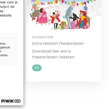
mak voor je
idu/pc) de
les
website
11 maart 2019
Extra teksten theaterlezen
kies.
 gebruik
lke
Download hier extra
er
bsites
 dag
theaterlezen-teksten.
PO
Bekijk