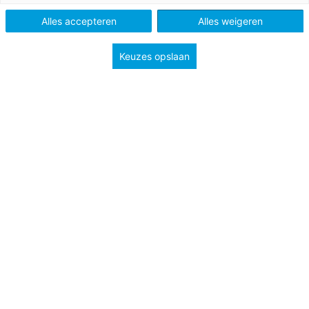
onderwijs
Alles accepteren
Alles weigeren
Mbo
Keuzes opslaan
Tags
internationaal onderwijs
werkdruk en werkgeluk
zorg & welzijn