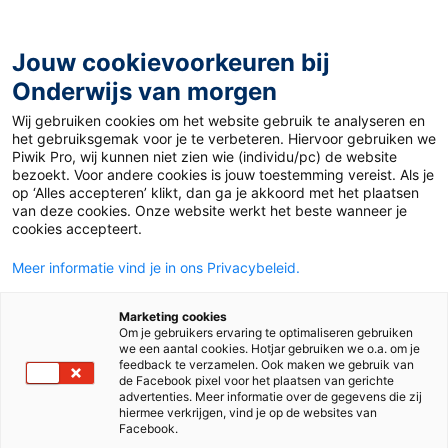
Ga
naar
de
Jouw cookievoorkeuren bij
inhoud
Onderwijs van morgen
Wij gebruiken cookies om het website gebruik te analyseren en
Home
»
Op uitwisseling: verschillen tussen het
het gebruiksgemak voor je te verbeteren. Hiervoor gebruiken we
Nederlandse en Amerikaanse onderwijs
Piwik Pro, wij kunnen niet zien wie (individu/pc) de website
bezoekt. Voor andere cookies is jouw toestemming vereist. Als je
op ‘Alles accepteren’ klikt, dan ga je akkoord met het plaatsen
3 december 2024
Door
Babs Schuurmans
van deze cookies. Onze website werkt het beste wanneer je
Op uitwisseling:
cookies accepteert.
Meer informatie vind je in ons Privacybeleid.
verschillen tussen
Marketing cookies
het Nederlandse en
Om je gebruikers ervaring te optimaliseren gebruiken
we een aantal cookies. Hotjar gebruiken we o.a. om je
feedback te verzamelen. Ook maken we gebruik van
Amerikaanse
de Facebook pixel voor het plaatsen van gerichte
advertenties. Meer informatie over de gegevens die zij
hiermee verkrijgen, vind je op de websites van
Facebook.