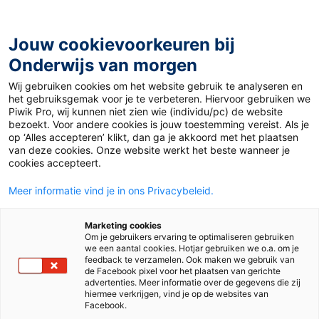
Ga
naar
de
Jouw cookievoorkeuren bij
inhoud
Onderwijs van morgen
Wij gebruiken cookies om het website gebruik te analyseren en
Home
»
Nominaties voor de Prijs van de Jonge Jury 2024
het gebruiksgemak voor je te verbeteren. Hiervoor gebruiken we
Piwik Pro, wij kunnen niet zien wie (individu/pc) de website
bezoekt. Voor andere cookies is jouw toestemming vereist. Als je
30 mei 2024
Door
Babs Schuurmans
op ‘Alles accepteren’ klikt, dan ga je akkoord met het plaatsen
Nominaties voor de
van deze cookies. Onze website werkt het beste wanneer je
cookies accepteert.
Prijs van de Jonge
Meer informatie vind je in ons Privacybeleid.
Jury 2024
Marketing cookies
Om je gebruikers ervaring te optimaliseren gebruiken
we een aantal cookies. Hotjar gebruiken we o.a. om je
feedback te verzamelen. Ook maken we gebruik van
de Facebook pixel voor het plaatsen van gerichte
Vo
advertenties. Meer informatie over de gegevens die zij
hiermee verkrijgen, vind je op de websites van
Facebook.