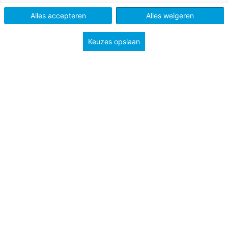
Tags
leesmotivatie
Nederlands
Alles accepteren
Alles weigeren
Keuzes opslaan
Heb jij de drie nominaties voor de Prijs van de Jonge
Jury 2024 al bekeken? De prijs wordt jaarlijks
toegekend aan het favoriete, origineel
Nederlandstalige, jeugdboek van jongeren uit