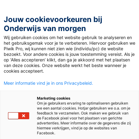
Ga
naar
de
Jouw cookievoorkeuren bij
inhoud
Onderwijs van morgen
Wij gebruiken cookies om het website gebruik te analyseren en
Home
»
Nationale Voorleesdagen in groep 3: luisterend
het gebruiksgemak voor je te verbeteren. Hiervoor gebruiken we
lezen
Piwik Pro, wij kunnen niet zien wie (individu/pc) de website
bezoekt. Voor andere cookies is jouw toestemming vereist. Als je
op ‘Alles accepteren’ klikt, dan ga je akkoord met het plaatsen
21 januari 2026
Door
Madelon Postma
van deze cookies. Onze website werkt het beste wanneer je
Nationale
cookies accepteert.
Meer informatie vind je in ons Privacybeleid.
Voorleesdagen in
Marketing cookies
groep 3: luisterend
Om je gebruikers ervaring te optimaliseren gebruiken
we een aantal cookies. Hotjar gebruiken we o.a. om je
feedback te verzamelen. Ook maken we gebruik van
lezen
de Facebook pixel voor het plaatsen van gerichte
advertenties. Meer informatie over de gegevens die zij
hiermee verkrijgen, vind je op de websites van
Facebook.