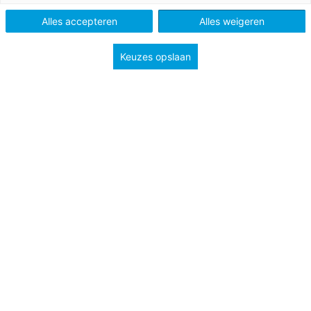
Po
Alles accepteren
Alles weigeren
Keuzes opslaan
Tags
leesmotivatie
leesonderwijs
Tijdens de Nationale Voorleesdagen (21 januari t/m 1