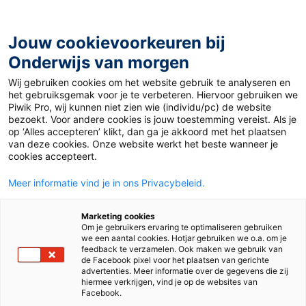
Ga
naar
de
Jouw cookievoorkeuren bij
inhoud
Onderwijs van morgen
Wij gebruiken cookies om het website gebruik te analyseren en
Home
»
Rombi
het gebruiksgemak voor je te verbeteren. Hiervoor gebruiken we
Piwik Pro, wij kunnen niet zien wie (individu/pc) de website
bezoekt. Voor andere cookies is jouw toestemming vereist. Als je
2 oktober 2018
Door
de redactie
op ‘Alles accepteren’ klikt, dan ga je akkoord met het plaatsen
Rombi
van deze cookies. Onze website werkt het beste wanneer je
cookies accepteert.
Meer informatie vind je in ons Privacybeleid.
Juf & Meester
Marketing cookies
Om je gebruikers ervaring te optimaliseren gebruiken
we een aantal cookies. Hotjar gebruiken we o.a. om je
feedback te verzamelen. Ook maken we gebruik van
de Facebook pixel voor het plaatsen van gerichte
advertenties. Meer informatie over de gegevens die zij
hiermee verkrijgen, vind je op de websites van
Facebook.