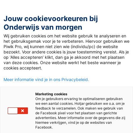
Ga
naar
de
Jouw cookievoorkeuren bij
inhoud
Onderwijs van morgen
Wij gebruiken cookies om het website gebruik te analyseren en
Home
»
The Merge Cube
het gebruiksgemak voor je te verbeteren. Hiervoor gebruiken we
Piwik Pro, wij kunnen niet zien wie (individu/pc) de website
bezoekt. Voor andere cookies is jouw toestemming vereist. Als je
5 januari 2019
Door
Naomi Smits
op ‘Alles accepteren’ klikt, dan ga je akkoord met het plaatsen
The Merge Cube
van deze cookies. Onze website werkt het beste wanneer je
cookies accepteert.
Meer informatie vind je in ons Privacybeleid.
Juf & Meester
Marketing cookies
Om je gebruikers ervaring te optimaliseren gebruiken
we een aantal cookies. Hotjar gebruiken we o.a. om je
feedback te verzamelen. Ook maken we gebruik van
de Facebook pixel voor het plaatsen van gerichte
advertenties. Meer informatie over de gegevens die zij
hiermee verkrijgen, vind je op de websites van
Facebook.