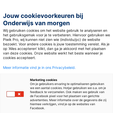
Ga
naar
de
Jouw cookievoorkeuren bij
inhoud
Onderwijs van morgen
Wij gebruiken cookies om het website gebruik te analyseren en
Home
»
Bendoobox
het gebruiksgemak voor je te verbeteren. Hiervoor gebruiken we
Piwik Pro, wij kunnen niet zien wie (individu/pc) de website
bezoekt. Voor andere cookies is jouw toestemming vereist. Als je
10 november 2016
Door
de redactie
op ‘Alles accepteren’ klikt, dan ga je akkoord met het plaatsen
Bendoobox
van deze cookies. Onze website werkt het beste wanneer je
cookies accepteert.
Meer informatie vind je in ons Privacybeleid.
Juf & Meester
Marketing cookies
Om je gebruikers ervaring te optimaliseren gebruiken
we een aantal cookies. Hotjar gebruiken we o.a. om je
feedback te verzamelen. Ook maken we gebruik van
de Facebook pixel voor het plaatsen van gerichte
advertenties. Meer informatie over de gegevens die zij
hiermee verkrijgen, vind je op de websites van
Facebook.