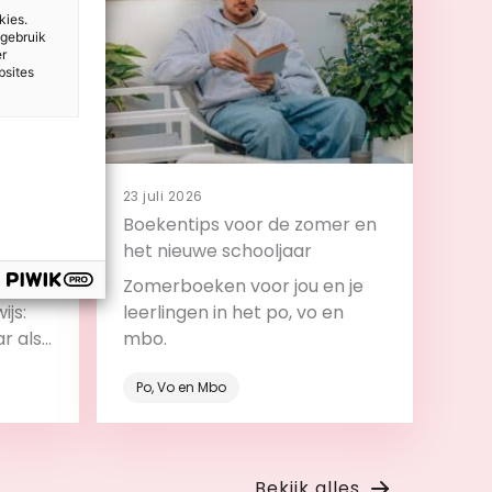
kies.
 gebruik
er
bsites
23 juli 2026
 en
Boekentips voor de zomer en
t
het nieuwe schooljaar
design
Zomerboeken voor jou en je
ijs:
leerlingen in het po, vo en
ar als
mbo.
roces.
Po, Vo en Mbo
Bekijk
Bekijk alles