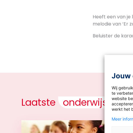
Heeft een van je 
melodie van ‘Er z
Beluister de kar
Jouw 
Wij gebrui
te verbeter
Laatste
onderwijsnieu
website bez
accepteren
werkt het 
Meer inform