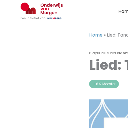
Ga
naar
Ho
de
inhoud
Home
»
Lied: Tan
6 april 2017
Door
Naom
Lied:
Juf & Meester