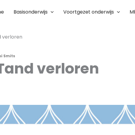
me
Basisonderwijs
Voortgezet onderwijs
M
d verloren
i Smits
 Tand verloren