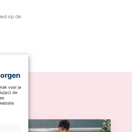
lied op de
morgen
mak voor je
idu/pc) de
les
website