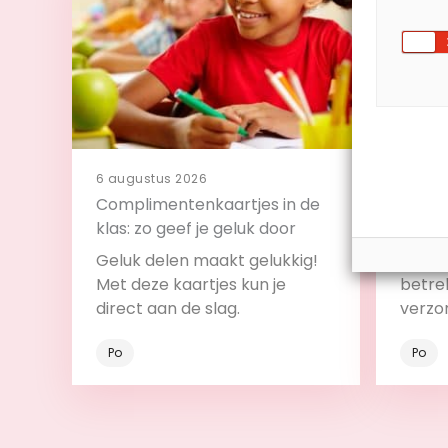
6 augustus 2026
4 augu
Complimentenkaartjes in de
11 tip
klas: zo geef je geluk door
klas
Geluk delen maakt gelukkig!
Met de
Met deze kaartjes kun je
betrek
direct aan de slag.
verzo
Po
Po
Bekijk