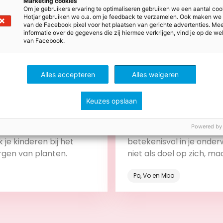
Marketing cookies
Om je gebruikers ervaring te optimaliseren gebruiken we een aantal coo
Hotjar gebruiken we o.a. om je feedback te verzamelen. Ook maken we
van de Facebook pixel voor het plaatsen van gerichte advertenties. Me
informatie over de gegevens die zij hiermee verkrijgen, vind je op de we
van Facebook.
Alles accepteren
Alles weigeren
stus 2026
28 juli 2026
s voor meer groen in de
Stem leerdoelen, lessen
Keuzes opslaan
toetsen op elkaar af me
backward design
Powered by
ze tips begin je klein en
Zo gebruik je backward 
 je kinderen bij het
betekenisvol in je onderw
rgen van planten.
niet als doel op zich, ma
onderdeel van het leerp
Po, Vo en Mbo
Bekijk
Bekijk