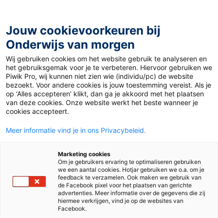
Ga
naar
de
Jouw cookievoorkeuren bij
inhoud
Onderwijs van morgen
Wij gebruiken cookies om het website gebruik te analyseren en
Home
»
Lezen bij jouw vak: economie
het gebruiksgemak voor je te verbeteren. Hiervoor gebruiken we
Piwik Pro, wij kunnen niet zien wie (individu/pc) de website
bezoekt. Voor andere cookies is jouw toestemming vereist. Als je
1 maart 2025
Door
de redactie
op ‘Alles accepteren’ klikt, dan ga je akkoord met het plaatsen
Lezen bij jouw vak:
van deze cookies. Onze website werkt het beste wanneer je
cookies accepteert.
economie
Meer informatie vind je in ons Privacybeleid.
Marketing cookies
Om je gebruikers ervaring te optimaliseren gebruiken
Vo
we een aantal cookies. Hotjar gebruiken we o.a. om je
feedback te verzamelen. Ook maken we gebruik van
de Facebook pixel voor het plaatsen van gerichte
advertenties. Meer informatie over de gegevens die zij
Tags
economie
leesmotivatie
OVM
hiermee verkrijgen, vind je op de websites van
Facebook.