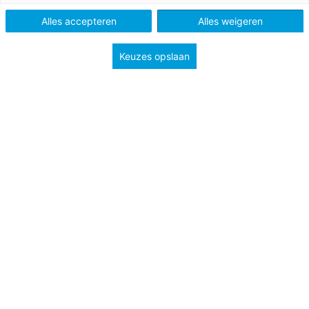
Alles accepteren
Alles weigeren
Keuzes opslaan
Leesvaardigheid is een essentiële basisvaardigheid.
Stimuleer daarom ook het lezen binnen het vak
economie. Op deze pagina vind je boekentips die
aansluiten bij de thema’s uit de methodes
Economisch
Bekeken en Praktische Economie
. Deze boeken vergroten
het leesplezier en versterken de leesvaardigheid.
Bekijk de boekentips op deze pagina, download het
bestand of bestel de posterset.