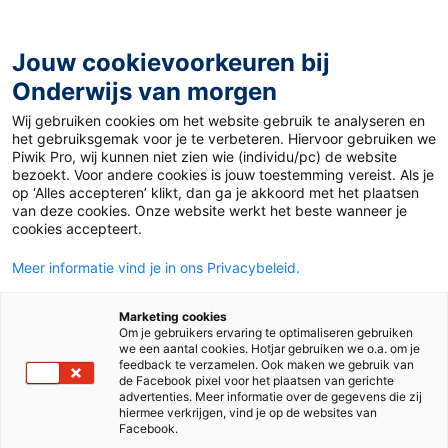
Ga
naar
de
Jouw cookievoorkeuren bij
inhoud
Onderwijs van morgen
Wij gebruiken cookies om het website gebruik te analyseren en
Home
»
Klassewerkplek – door Paul Baan
het gebruiksgemak voor je te verbeteren. Hiervoor gebruiken we
Piwik Pro, wij kunnen niet zien wie (individu/pc) de website
bezoekt. Voor andere cookies is jouw toestemming vereist. Als je
Klassewerkplek –
op ‘Alles accepteren’ klikt, dan ga je akkoord met het plaatsen
van deze cookies. Onze website werkt het beste wanneer je
cookies accepteert.
door Paul Baan
Meer informatie vind je in ons Privacybeleid.
Nieuws
Marketing cookies
Om je gebruikers ervaring te optimaliseren gebruiken
we een aantal cookies. Hotjar gebruiken we o.a. om je
feedback te verzamelen. Ook maken we gebruik van
de Facebook pixel voor het plaatsen van gerichte
Wat je aandacht geeft, dat groeit. Als we méér
advertenties. Meer informatie over de gegevens die zij
aandacht geven aan het welbevinden van de leerkracht,
hiermee verkrijgen, vind je op de websites van
groeien die leerkrachten. Niet alleen in hun rol als
Facebook.