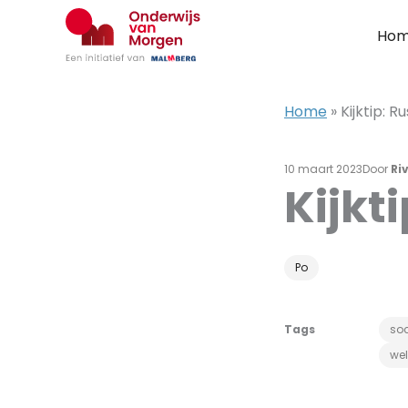
Ga
naar
Ho
de
inhoud
Home
»
Kijktip: R
10 maart 2023
Door
Ri
Kijkti
Po
Tags
soc
wel