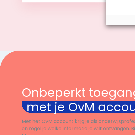
Bekijk
Onbeperkt toegan
met je OvM acco
Met het OvM account krijg je als onderwijsprofe
en regel je welke informatie je wilt ontvangen. B