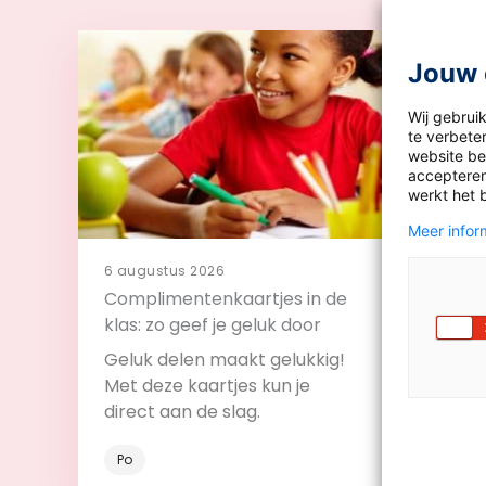
Jouw 
Wij gebrui
te verbeter
website bez
accepteren
werkt het 
Meer inform
6 augustus 2026
4 augu
Complimentenkaartjes in de
11 tip
klas: zo geef je geluk door
klas
Geluk delen maakt gelukkig!
Met de
Met deze kaartjes kun je
betrek
direct aan de slag.
verzo
Po
Po