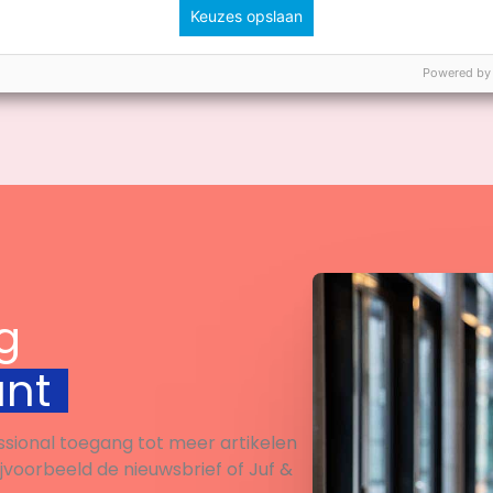
Keuzes opslaan
Bekijk
Bekijk
Powered by
g
unt
ssional toegang tot meer artikelen
ijvoorbeeld de nieuwsbrief of Juf &