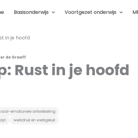
me
Basisonderwijs
Voortgezet onderwijs
M
ust in je hoofd
ver de Graaff
p: Rust in je hoofd
iaal-emotionele ontwikkeling
zijn
werkdruk en werkgeluk