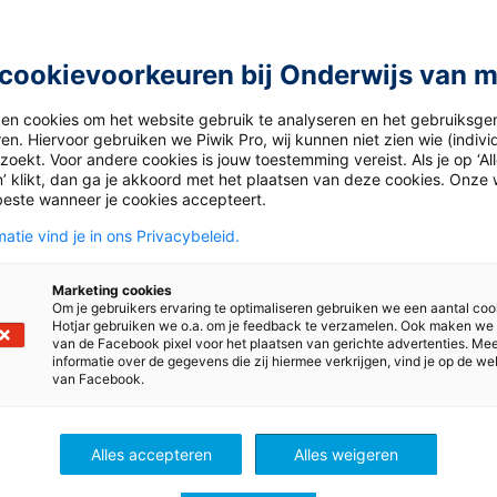
cookievoorkeuren bij Onderwijs van 
ken cookies om het website gebruik te analyseren en het gebruiksge
en. Hiervoor gebruiken we Piwik Pro, wij kunnen niet zien wie (indiv
oekt. Voor andere cookies is jouw toestemming vereist. Als je op ‘Al
’ klikt, dan ga je akkoord met het plaatsen van deze cookies. Onze 
beste wanneer je cookies accepteert.
atie vind je in ons Privacybeleid.
stus 2026
28 juli 2026
Marketing cookies
s voor meer groen in de
Stem leerdoelen, lessen
Om je gebruikers ervaring te optimaliseren gebruiken we een aantal coo
Hotjar gebruiken we o.a. om je feedback te verzamelen. Ook maken we
toetsen op elkaar af me
van de Facebook pixel voor het plaatsen van gerichte advertenties. Me
backward design
informatie over de gegevens die zij hiermee verkrijgen, vind je op de we
ze tips begin je klein en
Zo gebruik je backward 
van Facebook.
 je kinderen bij het
betekenisvol in je onderw
rgen van planten.
niet als doel op zich, ma
onderdeel van het leerp
Alles accepteren
Alles weigeren
Po, Vo en Mbo