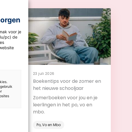
morgen
mak voor je
idu/pc) de
les
website
23 juli 2026
 en
Boekentips voor de zomer en
kies.
 gebruik
t
het nieuwe schooljaar
er
bsites
design
Zomerboeken voor jou en je
ijs:
leerlingen in het po, vo en
ar als
mbo.
roces.
Po, Vo en Mbo