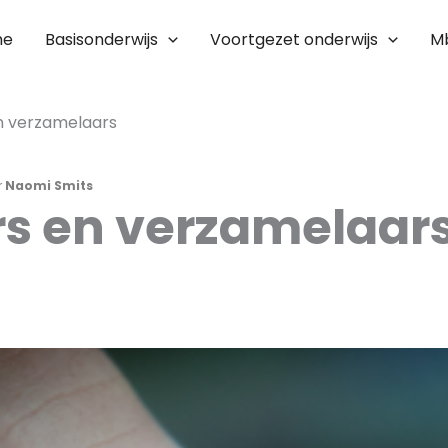
me
Basisonderwijs
Voortgezet onderwijs
M
n verzamelaars
r
Naomi Smits
s en verzamelaar