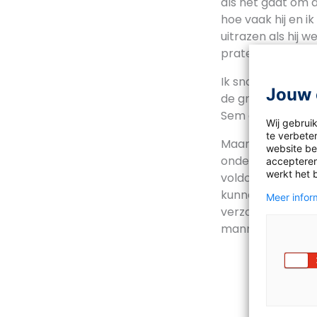
als het gaat om d
hoe vaak hij en 
uitrazen als hij 
praten. Check voo
Ik snap Bram pri
Jouw 
de groei die hij d
Sem en al die and
Wij gebrui
te verbeter
Maar de vader va
website bez
onderwijs kiezen
accepteren
werkt het 
voldoening uit k
kunnen geven. Da
Meer inform
verzamelaars, wa
mannen.