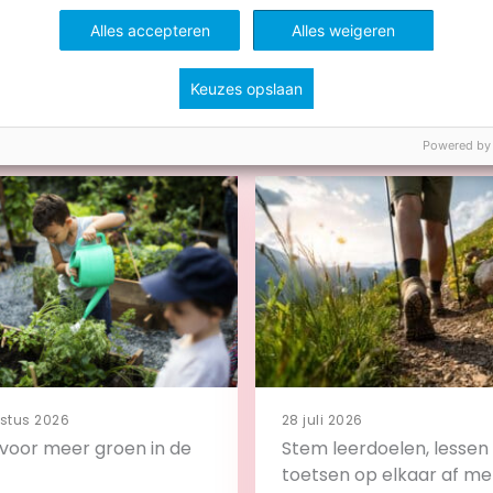
Alles accepteren
Alles weigeren
Keuzes opslaan
ws
Powered by
stus 2026
28 juli 2026
s voor meer groen in de
Stem leerdoelen, lessen
toetsen op elkaar af me