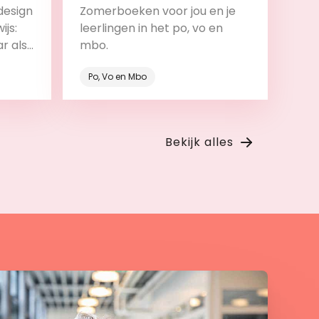
design
Zomerboeken voor jou en je
ijs:
leerlingen in het po, vo en
ar als
mbo.
roces.
Po, Vo en Mbo
Bekijk
Bekijk alles