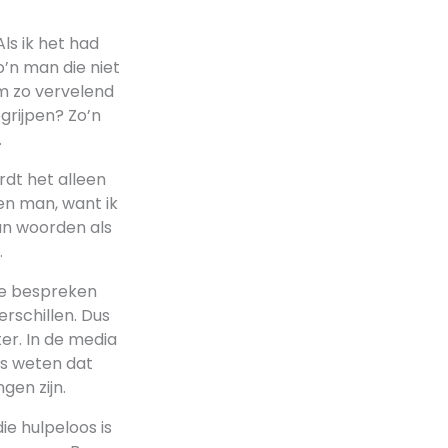
Als ik het had
o’n man die niet
om zo vervelend
grijpen? Zo’n
.
rdt het alleen
en man, want ik
dan woorden als
…
te bespreken
rschillen. Dus
er. In de media
rs weten dat
gen zijn.
ie hulpeloos is