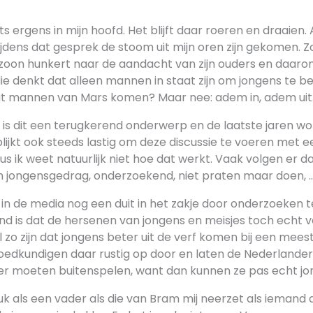
s ergens in mijn hoofd. Het blijft daar roeren en draaien. 
ijdens dat gesprek de stoom uit mijn oren zijn gekomen. Z
jn zoon hunkert naar de aandacht van zijn ouders en daar
e denkt dat alleen mannen in staat zijn om jongens te be
t mannen van Mars komen? Maar nee: adem in, adem uit
e is dit een terugkerend onderwerp en de laatste jaren wo
ijkt ook steeds lastig om deze discussie te voeren met e
s ik weet natuurlijk niet hoe dat werkt. Vaak volgen er 
h jongensgedrag, onderzoekend, niet praten maar doen, 
n de media nog een duit in het zakje door onderzoeken 
d is dat de hersenen van jongens en meisjes toch echt ve
zo zijn dat jongens beter uit de verf komen bij een meest
edkundigen daar rustig op door en laten de Nederlande
r moeten buitenspelen, want dan kunnen ze pas echt jon
leuk als een vader als die van Bram mij neerzet als iemand d