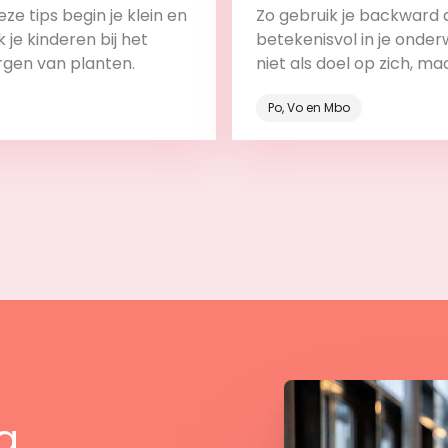
backward design
ze tips begin je klein en
Zo gebruik je backward 
 je kinderen bij het
betekenisvol in je onderw
rgen van planten.
niet als doel op zich, ma
onderdeel van het leerp
Po, Vo en Mbo
Bekijk
Bekijk
g