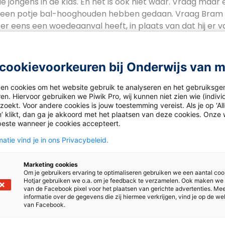
e jongens in de klas. En het is ook niet waar. Vraag maa
ik een potje bal-hooghouden hebben gedaan. Vraag Bram o
weer eens een woedeaanval heeft, in plaats van dat hij er 
ral bij Bram of hij mijn humor kan waarderen.
ma. En Bram snapt mij. Wij kunnen samen door één deur en
cookievoorkeuren bij Onderwijs van 
oormaakt bij mij in de klas. Dat geldt trouwens ook voor Gej
ere jongens in mijn klas.
ken cookies om het website gebruik te analyseren en het gebruiksge
en. Hiervoor gebruiken we Piwik Pro, wij kunnen niet zien wie (indiv
n Bram heeft gelijk: het is echt jammer dat er zo weinig
oekt. Voor andere cookies is jouw toestemming vereist. Als je op ‘Al
. Vooral omdat het zo’n mooi vak is, waar zowel mannen a
’ klikt, dan ga je akkoord met het plaatsen van deze cookies. Onze 
beste wanneer je cookies accepteert.
unnen halen en bovenal een prachtige bijdrage aan het le
t heeft niets te maken met sekse. En ook niet met jagers
atie vind je in ons Privacybeleid.
nt ook daarvan is het grootste deel een theorie. Vooral
Marketing cookies
Om je gebruikers ervaring te optimaliseren gebruiken we een aantal coo
Hotjar gebruiken we o.a. om je feedback te verzamelen. Ook maken we
van de Facebook pixel voor het plaatsen van gerichte advertenties. Me
informatie over de gegevens die zij hiermee verkrijgen, vind je op de we
van Facebook.