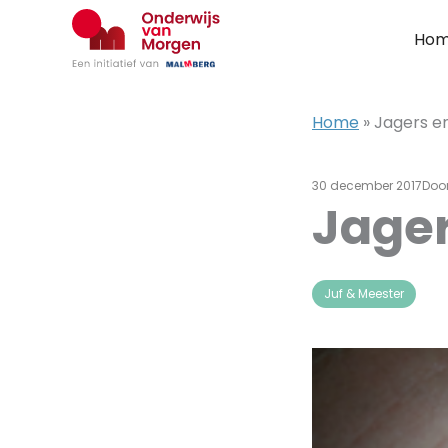
Ga
naar
Ho
de
inhoud
Home
»
Jagers e
30 december 2017
Doo
Jager
Juf & Meester