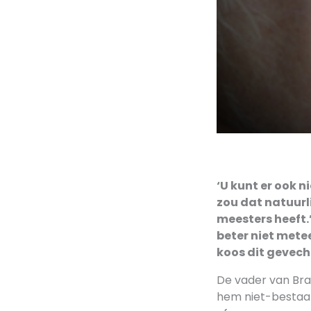
‘U kunt er ook n
zou dat natuurl
meesters heeft.
beter niet metee
koos dit gevech
De vader van Bram
hem niet-bestaan