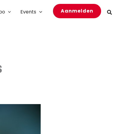
Aanmelden
bo
Events
Zoeken
s