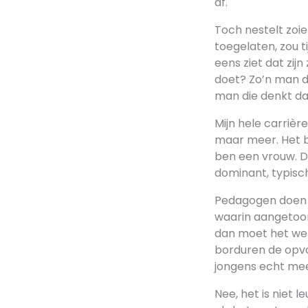
af.
Toch nestelt zoiet
toegelaten, zou t
eens ziet dat zi
doet? Zo’n man di
man die denkt da
Mijn hele carrièr
maar meer. Het bl
ben een vrouw. Du
dominant, typisc
Pedagogen doen i
waarin aangetoon
dan moet het wel 
borduren de opvo
jongens echt mee
Nee, het is niet 