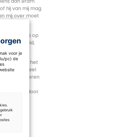
r eens aan Bram
f hij van mij mag
van mij over moet
 ik ben trots op
morgen
o, Ferdi, Sahid,
mak voor je
idu/pc) de
 mannen voor het
les
ls vrouwen veel
website
ven van kinderen
 en
 beschreven door
kies.
 gebruik
er
bsites