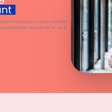
unt
ssional toegang tot meer artikelen
ijvoorbeeld de nieuwsbrief of Juf &