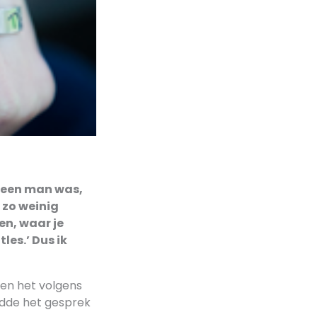
u een man was,
 zo weinig
en, waar je
les.’ Dus ik
 en het volgens
ndde het gesprek