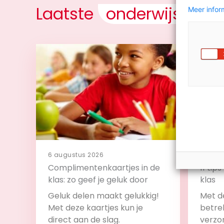
Laatste
onderwijsnieu
Meer inform
6 augustus 2026
4 augu
Complimentenkaartjes in de
11 tip
klas: zo geef je geluk door
klas
Geluk delen maakt gelukkig!
Met de
Met deze kaartjes kun je
betrek
direct aan de slag.
verzo