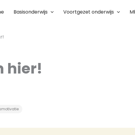
me
Basisonderwijs
Voortgezet onderwijs
M
r!
n hier!
smotivatie