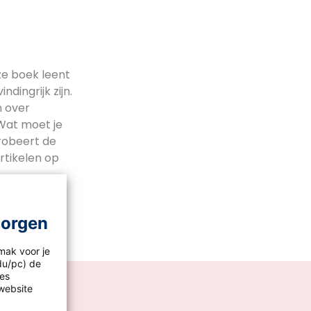
ze boek leent
dingrijk zijn.
n over
Wat moet je
probeert de
rtikelen op
morgen
mak voor je
idu/pc) de
les
website