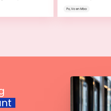
onderdeel van het leerp
Po, Vo en Mbo
Bekijk
Bekijk
g
unt