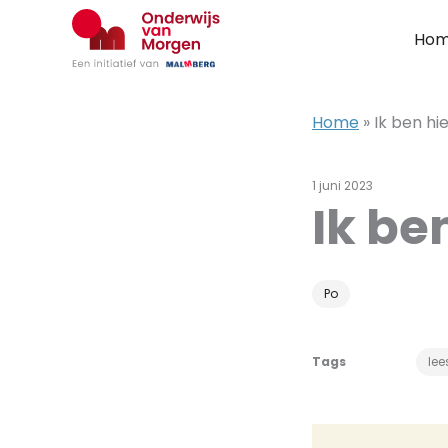
Ga
naar
Ho
de
inhoud
Home
»
Ik ben hie
1 juni 2023
Ik be
Po
Tags
lee