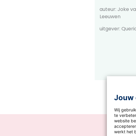
auteur: Joke v
Leeuwen
uitgever: Queri
Jouw 
Wij gebrui
te verbeter
website bez
accepteren
werkt het 