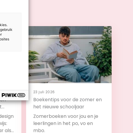
kies.
 gebruik
er
bsites
23 juli 2026
 en
Boekentips voor de zomer en
t
het nieuwe schooljaar
design
Zomerboeken voor jou en je
ijs:
leerlingen in het po, vo en
ar als
mbo.