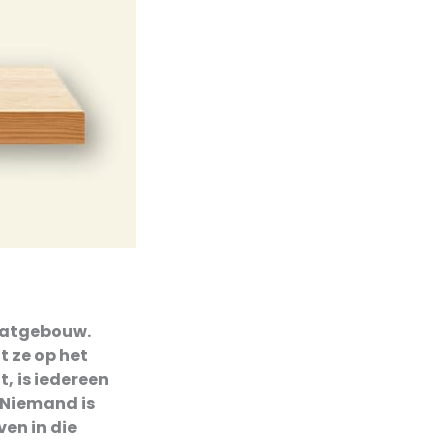
flatgebouw.
t ze op het
t, is iedereen
 Niemand is
en in die