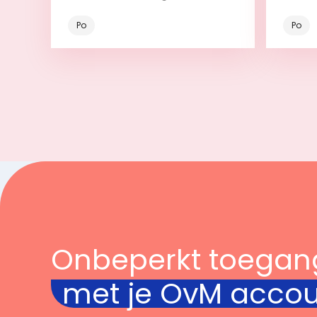
Po
Po
Bekijk
Onbeperkt toegan
met je OvM acco