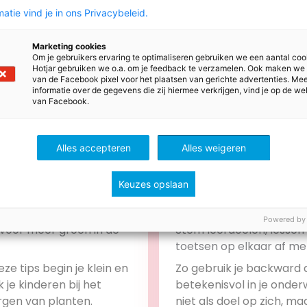
ws
atie vind je in ons Privacybeleid.
Marketing cookies
Om je gebruikers ervaring te optimaliseren gebruiken we een aantal coo
Hotjar gebruiken we o.a. om je feedback te verzamelen. Ook maken we
van de Facebook pixel voor het plaatsen van gerichte advertenties. Me
informatie over de gegevens die zij hiermee verkrijgen, vind je op de we
van Facebook.
Alles accepteren
Alles weigeren
Keuzes opslaan
stus 2026
28 juli 2026
Powered by
s voor meer groen in de
Stem leerdoelen, lessen
toetsen op elkaar af me
backward design
ze tips begin je klein en
Zo gebruik je backward 
 je kinderen bij het
betekenisvol in je onderw
rgen van planten.
niet als doel op zich, ma