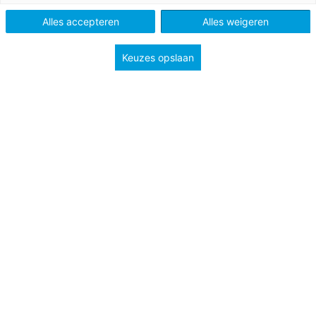
Alles accepteren
Alles weigeren
Tags
rekenonderwijs
werkvloer
Keuzes opslaan
Docenten hebben hun eerste studiejaar met de