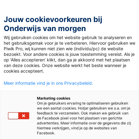
Ga
naar
de
Jouw cookievoorkeuren bij
inhoud
Onderwijs van morgen
Wij gebruiken cookies om het website gebruik te analyseren en
Home
»
Hoe ervaren jouw collega’s de nieuwe mbo-
het gebruiksgemak voor je te verbeteren. Hiervoor gebruiken we
rekeneisen?
Piwik Pro, wij kunnen niet zien wie (individu/pc) de website
bezoekt. Voor andere cookies is jouw toestemming vereist. Als je
op ‘Alles accepteren’ klikt, dan ga je akkoord met het plaatsen
6 november 2023
Door
Emma Verweij
van deze cookies. Onze website werkt het beste wanneer je
Hoe ervaren jouw
cookies accepteert.
Meer informatie vind je in ons Privacybeleid.
collega’s de nieuwe
Marketing cookies
mbo-rekeneisen?
Om je gebruikers ervaring te optimaliseren gebruiken
we een aantal cookies. Hotjar gebruiken we o.a. om je
feedback te verzamelen. Ook maken we gebruik van
de Facebook pixel voor het plaatsen van gerichte
advertenties. Meer informatie over de gegevens die zij
Mbo
hiermee verkrijgen, vind je op de websites van
Facebook.