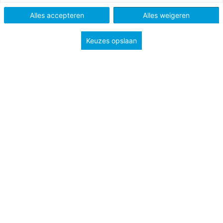
Tags
jongeren
taalonderwijs
Alles accepteren
Alles weigeren
Keuzes opslaan
Jongeren sturen elkaar veel berichtjes en doen dat
razendsnel. En dat is niet gek: gemiddeld zitten