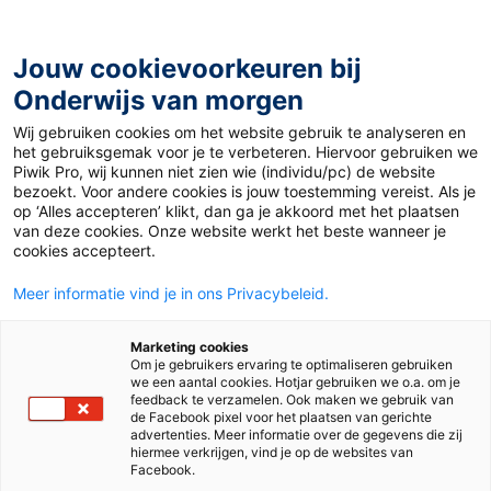
Ga
naar
de
Jouw cookievoorkeuren bij
inhoud
Onderwijs van morgen
Wij gebruiken cookies om het website gebruik te analyseren en
Home
»
Hgh? Wbj? Over afko’s en andere chattaal
het gebruiksgemak voor je te verbeteren. Hiervoor gebruiken we
Piwik Pro, wij kunnen niet zien wie (individu/pc) de website
bezoekt. Voor andere cookies is jouw toestemming vereist. Als je
18 juni 2021
Door
Iris Zebli
op ‘Alles accepteren’ klikt, dan ga je akkoord met het plaatsen
Hgh? Wbj? Over
van deze cookies. Onze website werkt het beste wanneer je
cookies accepteert.
afko’s en andere
Meer informatie vind je in ons Privacybeleid.
chattaal
Marketing cookies
Om je gebruikers ervaring te optimaliseren gebruiken
we een aantal cookies. Hotjar gebruiken we o.a. om je
feedback te verzamelen. Ook maken we gebruik van
de Facebook pixel voor het plaatsen van gerichte
Vo en Mbo
advertenties. Meer informatie over de gegevens die zij
hiermee verkrijgen, vind je op de websites van
Facebook.