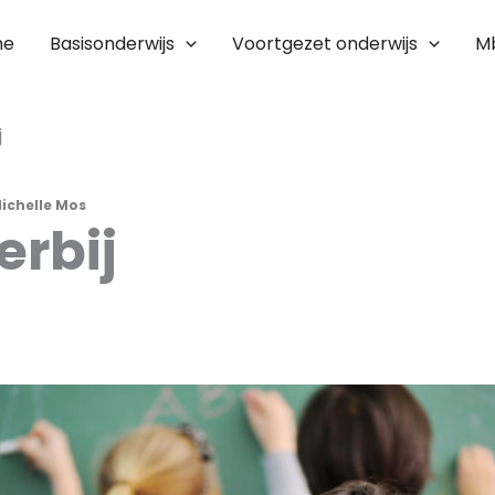
me
Basisonderwijs
Voortgezet onderwijs
M
j
ichelle Mos
erbij