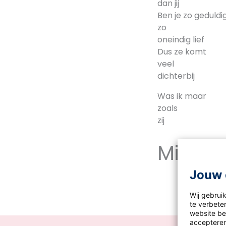
dan jij
Ben je zo geduldi
zo
oneindig lief
Dus ze komt
veel
dichterbij
Was ik maar
zoals
zij
Michel
Jouw 
Wij gebrui
te verbeter
website bez
accepteren