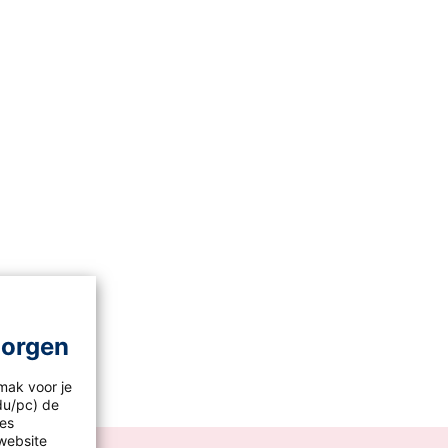
morgen
mak voor je
idu/pc) de
les
website