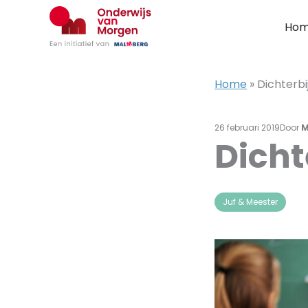
Ga
naar
Ho
de
inhoud
Home
»
Dichterbi
26 februari 2019
Door
M
Dicht
Juf & Meester