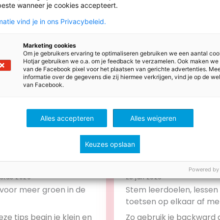
beste wanneer je cookies accepteert.
atie vind je in ons Privacybeleid.
ws
Marketing cookies
Om je gebruikers ervaring te optimaliseren gebruiken we een aantal coo
Hotjar gebruiken we o.a. om je feedback te verzamelen. Ook maken we
van de Facebook pixel voor het plaatsen van gerichte advertenties. Me
informatie over de gegevens die zij hiermee verkrijgen, vind je op de we
van Facebook.
Alles accepteren
Alles weigeren
Keuzes opslaan
Powered by
stus 2026
28 juli 2026
s voor meer groen in de
Stem leerdoelen, lessen
toetsen op elkaar af me
backward design
ze tips begin je klein en
Zo gebruik je backward 