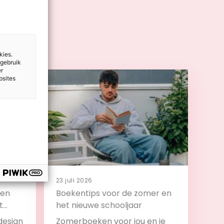
kies.
 gebruik
er
bsites
23 juli 2026
 en
Boekentips voor de zomer en
t
het nieuwe schooljaar
design
Zomerboeken voor jou en je