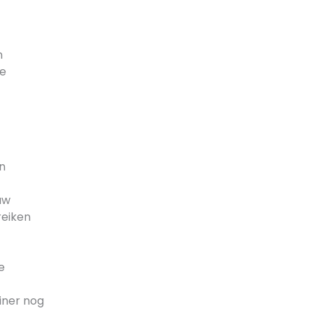
n
se
n
uw
reiken
e
iner nog