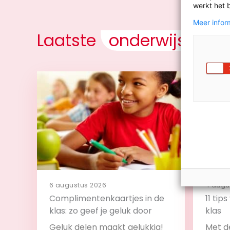
werkt het 
Meer inform
Laatste
onderwijsnieu
6 augustus 2026
4 augu
Complimentenkaartjes in de
11 tip
klas: zo geef je geluk door
klas
Geluk delen maakt gelukkig!
Met de