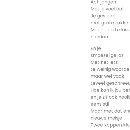
Ach jongen
Met je voetbal
Je gesleep
met grote takke
Met je iets te los
handen
En je
smoezelige jas
Met net iets
te weinig woorde
maar wel vaak
teveel geschree
Hoe kan ik jou be
en je zit ook nooit
eens stil
Maar met dat en
nieuwe meisje
Twee koppen kle