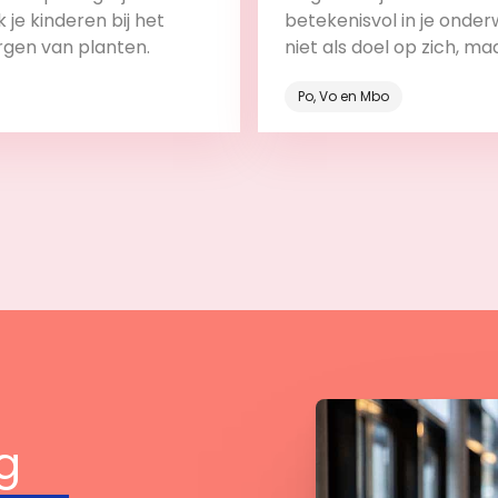
 je kinderen bij het
betekenisvol in je onderw
rgen van planten.
niet als doel op zich, ma
onderdeel van het leerp
Po, Vo en Mbo
Bekijk
Bekijk
g