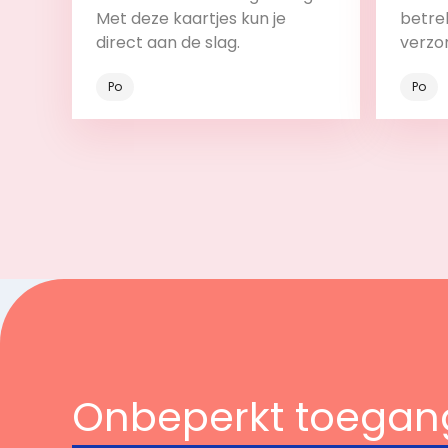
Met deze kaartjes kun je
betrek
direct aan de slag.
verzo
Po
Po
Bekijk
Onbeperkt toegan