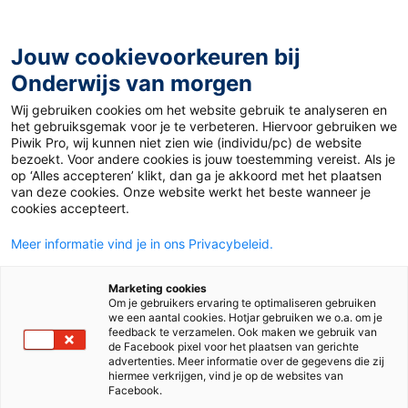
Ga
naar
de
Jouw cookievoorkeuren bij
inhoud
Onderwijs van morgen
Wij gebruiken cookies om het website gebruik te analyseren en
Home
»
Vergeten indruk
het gebruiksgemak voor je te verbeteren. Hiervoor gebruiken we
Piwik Pro, wij kunnen niet zien wie (individu/pc) de website
bezoekt. Voor andere cookies is jouw toestemming vereist. Als je
6 november 2019
Door
Paulien Kop
op ‘Alles accepteren’ klikt, dan ga je akkoord met het plaatsen
Vergeten indruk
van deze cookies. Onze website werkt het beste wanneer je
cookies accepteert.
Meer informatie vind je in ons Privacybeleid.
Juf & Meester
Marketing cookies
Om je gebruikers ervaring te optimaliseren gebruiken
we een aantal cookies. Hotjar gebruiken we o.a. om je
feedback te verzamelen. Ook maken we gebruik van
de Facebook pixel voor het plaatsen van gerichte
advertenties. Meer informatie over de gegevens die zij
hiermee verkrijgen, vind je op de websites van
Facebook.