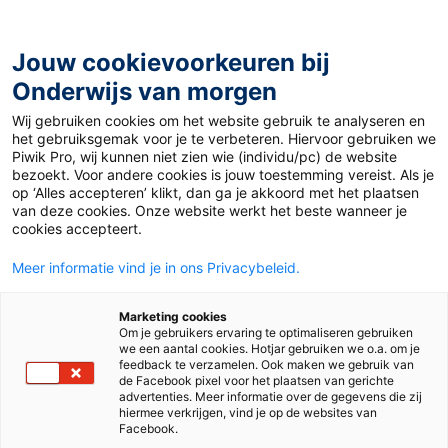
Ga
naar
de
Jouw cookievoorkeuren bij
inhoud
Onderwijs van morgen
Wij gebruiken cookies om het website gebruik te analyseren en
Home
»
Gaat digitale technologie het onderwijs sturen?
het gebruiksgemak voor je te verbeteren. Hiervoor gebruiken we
– door Niels Kerssens
Piwik Pro, wij kunnen niet zien wie (individu/pc) de website
bezoekt. Voor andere cookies is jouw toestemming vereist. Als je
op ‘Alles accepteren’ klikt, dan ga je akkoord met het plaatsen
Gaat digitale
van deze cookies. Onze website werkt het beste wanneer je
cookies accepteert.
technologie het
Meer informatie vind je in ons Privacybeleid.
onderwijs sturen? –
Marketing cookies
Om je gebruikers ervaring te optimaliseren gebruiken
we een aantal cookies. Hotjar gebruiken we o.a. om je
door Niels Kerssens
feedback te verzamelen. Ook maken we gebruik van
de Facebook pixel voor het plaatsen van gerichte
advertenties. Meer informatie over de gegevens die zij
hiermee verkrijgen, vind je op de websites van
Facebook.
Nieuws