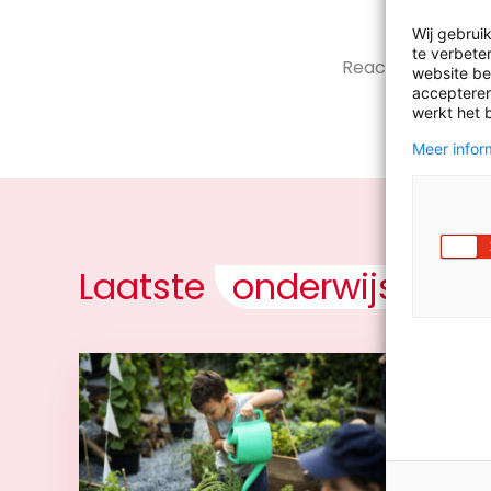
Wij gebrui
te verbeter
Reacties zijn gesl
website bez
accepteren
werkt het 
Meer inform
Laatste
onderwijsnieu