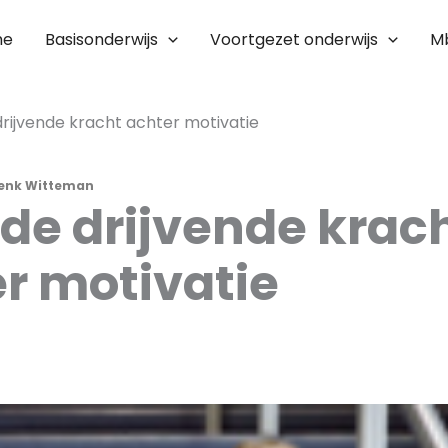
me
Basisonderwijs
Voortgezet onderwijs
M
drijvende kracht achter motivatie
enk Witteman
 de drijvende krac
r motivatie