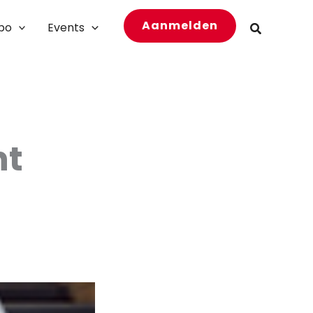
Aanmelden
bo
Events
Zoeken
ht