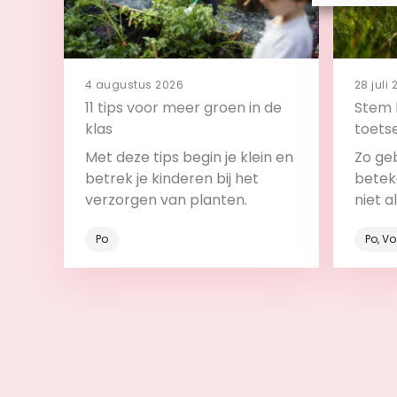
4 augustus 2026
28 juli
11 tips voor meer groen in de
Stem 
klas
toets
backw
Met deze tips begin je klein en
Zo ge
betrek je kinderen bij het
beteke
verzorgen van planten.
niet a
onder
Po
Po, V
Bekijk