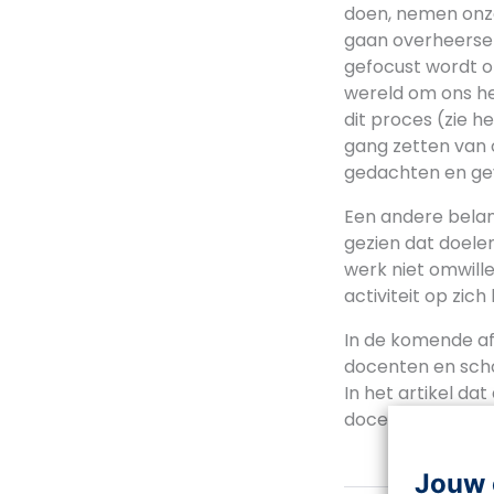
doen, nemen onze
gaan overheersen.
gefocust wordt op
wereld om ons hee
dit proces (zie h
gang zetten van o
gedachten en gev
Een andere belang
gezien dat doelen
werk niet omwil
activiteit op zich
In de komende afl
docenten en scho
In het artikel dat
docenten.
Jouw 