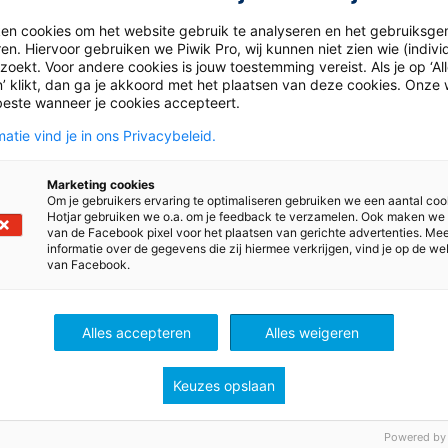
ken cookies om het website gebruik te analyseren en het gebruiksge
en. Hiervoor gebruiken we Piwik Pro, wij kunnen niet zien wie (indiv
oten.
oekt. Voor andere cookies is jouw toestemming vereist. Als je op ‘Al
’ klikt, dan ga je akkoord met het plaatsen van deze cookies. Onze 
beste wanneer je cookies accepteert.
atie vind je in ons Privacybeleid.
Marketing cookies
Om je gebruikers ervaring te optimaliseren gebruiken we een aantal coo
Hotjar gebruiken we o.a. om je feedback te verzamelen. Ook maken we
van de Facebook pixel voor het plaatsen van gerichte advertenties. Me
ws
informatie over de gegevens die zij hiermee verkrijgen, vind je op de we
van Facebook.
Alles accepteren
Alles weigeren
Keuzes opslaan
Powered by