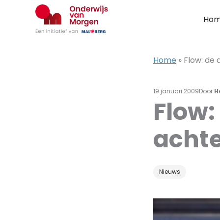
Ga
naar
Ho
de
inhoud
Home
»
Flow: de 
19 januari 2009
Door
H
Flow:
achte
Nieuws