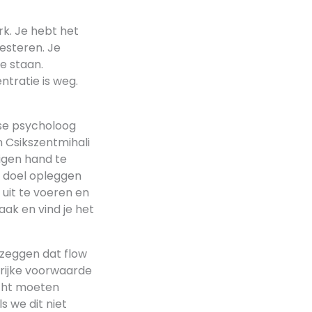
rk. Je hebt het
resteren. Je
te staan.
ntratie is weg.
se psycholoog
an Csikszentmihali
eigen hand te
 doel opleggen
 uit te voeren en
aak en vind je het
 zeggen dat flow
grijke voorwaarde
acht moeten
s we dit niet