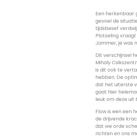
Een herkenbaar ge
gevoel de situati
tijdsbesef verdwij
Plotseling vraagt
Jammer, je was ne
Dit verschijnse
Mihaly Csikszentm
is dit ook te ver
hebben. De optim
dat het uiterste 
gaat hier helemaa
leuk om deze uit 
Flow is een een 
de drijvende krac
dat we orde sche
richten en ons mo