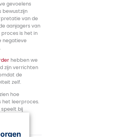
eve gevoelens
s bewustzijn
rpretatie van de
 de aanjagers van
proces is het in
le negatieve
.
rder
hebben we
 zijn verrichten
 omdat de
teit zelf.
zien hoe
 het leerproces.
 speelt bij
morgen