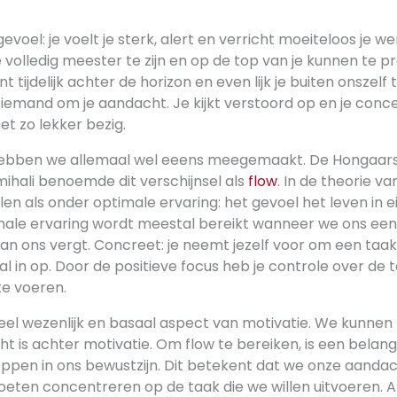
voel: je voelt je sterk, alert en verricht moeiteloos je we
e volledig meester te zijn en op de top van je kunnen te p
nt tijdelijk achter de horizon en even lijk je buiten onszelf 
 iemand om je aandacht. Je kijkt verstoord op en je conce
t zo lekker bezig.
l hebben we allemaal wel eeens meegemaakt. De Hongaar
ihali benoemde dit verschijnsel als
flow
. In de theorie v
talen als onder optimale ervaring: het gevoel het leven in 
ale ervaring wordt meestal bereikt wanneer we ons een
van ons vergt. Concreet: je neemt jezelf voor om een taak
l in op. Door de positieve focus heb je controle over de t
te voeren.
heel wezenlijk en basaal aspect van motivatie. We kunnen
ht is achter motivatie. Om flow te bereiken, is een belan
ppen in ons bewustzijn. Dit betekent dat we onze aand
eten concentreren op de taak die we willen uitvoeren. Al