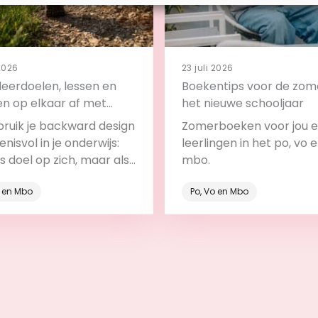
 2026
23 juli 2026
leerdoelen, lessen en
Boekentips voor de zom
en op elkaar af met
het nieuwe schooljaar
ard design
bruik je backward design
Zomerboeken voor jou e
nisvol in je onderwijs:
leerlingen in het po, vo 
ls doel op zich, maar als
mbo.
deel van het leerproces.
o en Mbo
Po, Vo en Mbo
Bekijk
Bekijk