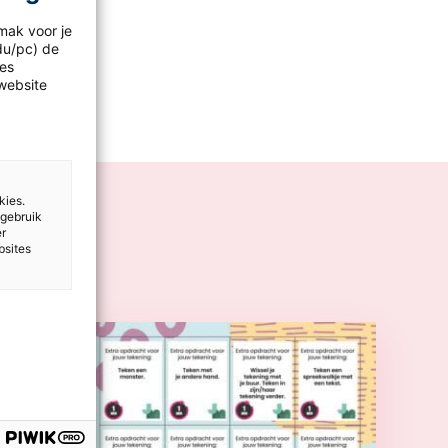
mak voor je
idu/pc) de
les
website
kies.
 gebruik
er
bsites