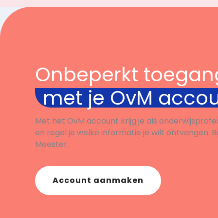
Onbeperkt toegan
met je OvM acco
Met het OvM account krijg je als onderwijsprofe
en regel je welke informatie je wilt ontvangen. B
Meester.
Account aanmaken