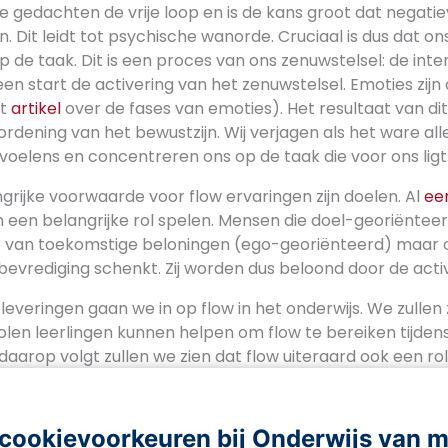
 gedachten de vrije loop en is de kans groot dat negati
 Dit leidt tot psychische wanorde. Cruciaal is dus dat on
 de taak. Dit is een proces van ons zenuwstelsel: de inte
n start de activering van het zenuwstelsel. Emoties zijn
et
artikel
over de fases van emoties). Het resultaat van dit 
rdening van het bewustzijn. Wij verjagen als het ware al
oelens en concentreren ons op de taak die voor ons ligt
rijke voorwaarde voor flow ervaringen zijn doelen. Al
ee
 een belangrijke rol spelen. Mensen die doel-georiënteerd
le van toekomstige beloningen (ego-georiënteerd) maar
 bevrediging schenkt. Zij worden dus beloond door de activi
everingen gaan we in op flow in het onderwijs. We zullen 
len leerlingen kunnen helpen om flow te bereiken tijdens
 daarop volgt zullen we zien dat flow uiteraard ook een rol
cookievoorkeuren bij Onderwijs van 