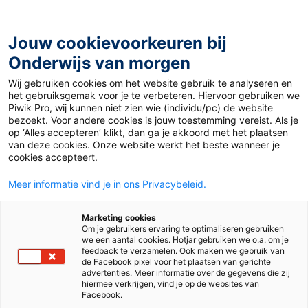
Ga
naar
de
Jouw cookievoorkeuren bij
inhoud
Onderwijs van morgen
Wij gebruiken cookies om het website gebruik te analyseren en
Home
»
Financiële educatie, zo pak je het aan
het gebruiksgemak voor je te verbeteren. Hiervoor gebruiken we
Piwik Pro, wij kunnen niet zien wie (individu/pc) de website
bezoekt. Voor andere cookies is jouw toestemming vereist. Als je
14 oktober 2019
Door
River de Graaff
op ‘Alles accepteren’ klikt, dan ga je akkoord met het plaatsen
Financiële educatie,
van deze cookies. Onze website werkt het beste wanneer je
cookies accepteert.
zo pak je het aan
Meer informatie vind je in ons Privacybeleid.
Marketing cookies
Om je gebruikers ervaring te optimaliseren gebruiken
Po
we een aantal cookies. Hotjar gebruiken we o.a. om je
feedback te verzamelen. Ook maken we gebruik van
de Facebook pixel voor het plaatsen van gerichte
advertenties. Meer informatie over de gegevens die zij
hiermee verkrijgen, vind je op de websites van
Facebook.