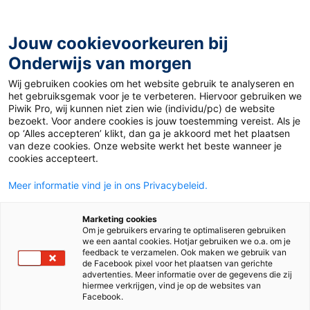
Ga
naar
de
Jouw cookievoorkeuren bij
inhoud
Onderwijs van morgen
Wij gebruiken cookies om het website gebruik te analyseren en
Home
»
Er was misschien eens 2
het gebruiksgemak voor je te verbeteren. Hiervoor gebruiken we
Piwik Pro, wij kunnen niet zien wie (individu/pc) de website
bezoekt. Voor andere cookies is jouw toestemming vereist. Als je
1 november 2021
op ‘Alles accepteren’ klikt, dan ga je akkoord met het plaatsen
Er was misschien
van deze cookies. Onze website werkt het beste wanneer je
cookies accepteert.
eens 2
Meer informatie vind je in ons Privacybeleid.
Marketing cookies
Om je gebruikers ervaring te optimaliseren gebruiken
Po
we een aantal cookies. Hotjar gebruiken we o.a. om je
feedback te verzamelen. Ook maken we gebruik van
de Facebook pixel voor het plaatsen van gerichte
advertenties. Meer informatie over de gegevens die zij
Tags
leesmotivatie
hiermee verkrijgen, vind je op de websites van
Facebook.