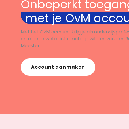
Onbeperkt toegan
met je OvM acco
Met het OvM account krijg je als onderwijsprofe
en regel je welke informatie je wilt ontvangen. B
Meester.
Account aanmaken