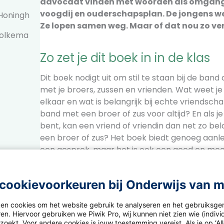
advocaat vinden met woorden als omgang
voogdij en ouderschapsplan. De jongens w
 Honingh
Ze lopen samen weg. Maar of dat nou zo ve
Holkema
Zo zet je dit boek in in de klas
Dit boek nodigt uit om stil te staan bij de band 
met je broers, zussen en vrienden. Wat weet je 
elkaar en wat is belangrijk bij echte vriendscha
band met een broer of zus voor altijd? En als je
bent, kan een vriend of vriendin dan net zo belan
een broer of zus? Het boek biedt genoeg aanle
een gesprek, maar het is ook een goed en mo
kinderen lekker zelf te laten lezen zonder gesp
boodschap.
cookievoorkeuren bij Onderwijs van 
ken cookies om het website gebruik te analyseren en het gebruiksge
en. Hiervoor gebruiken we Piwik Pro, wij kunnen niet zien wie (indiv
oekt. Voor andere cookies is jouw toestemming vereist. Als je op ‘Al