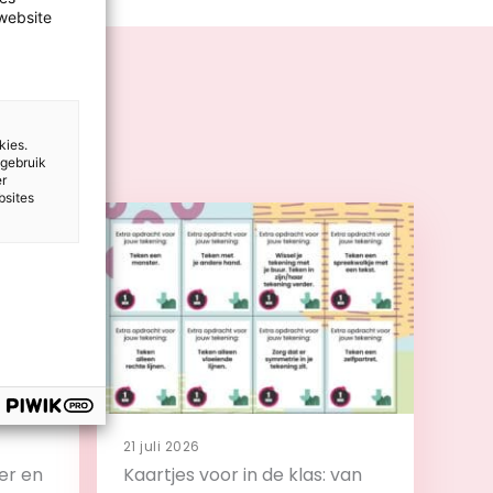
website
kies.
 gebruik
er
bsites
21 juli 2026
er en
Kaartjes voor in de klas: van