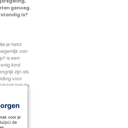
sregeling,
eten genoeg.
rstandig is?
die je hebt
eigenlijk van
p? Is een
 enig kind
grijk zijn als
iding voor
oi boek om de
rek of
morgen
mak voor je
idu/pc) de
les