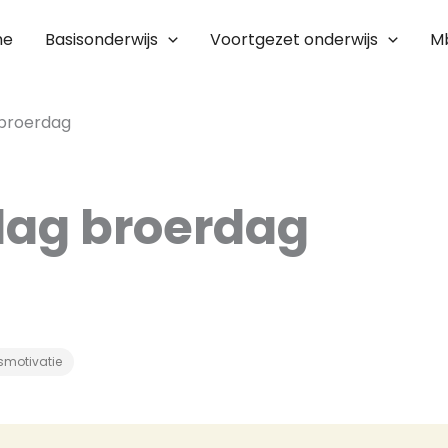
me
Basisonderwijs
Voortgezet onderwijs
M
 broerdag
dag broerdag
smotivatie