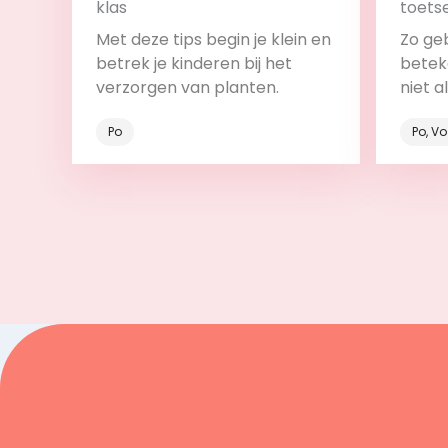
klas
toets
backw
Met deze tips begin je klein en
Zo ge
betrek je kinderen bij het
beteke
verzorgen van planten.
niet a
onder
Po
Po, V
Bekijk