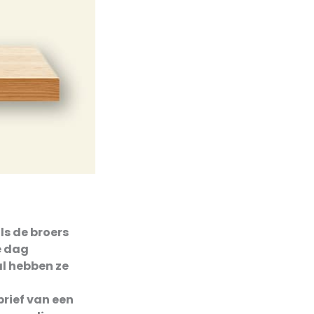
ls de broers
e dag
al hebben ze
o
brief van een