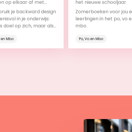
en op elkaar af met
het nieuwe schooljaar
ard design
bruik je backward design
Zomerboeken voor jou e
nisvol in je onderwijs:
leerlingen in het po, vo 
ls doel op zich, maar als
mbo.
deel van het leerproces.
o en Mbo
Po, Vo en Mbo
Bekijk
Bekijk