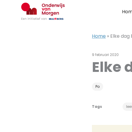
Ga
naar
Ho
de
inhoud
Home
»
Elke dag
9 februari 2020
Elke 
Po
Tags
lee