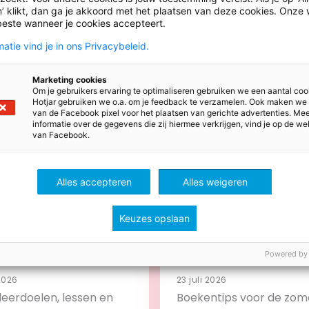
’ klikt, dan ga je akkoord met het plaatsen van deze cookies. Onze 
beste wanneer je cookies accepteert.
atie vind je in ons Privacybeleid.
ws
Marketing cookies
Om je gebruikers ervaring te optimaliseren gebruiken we een aantal coo
Hotjar gebruiken we o.a. om je feedback te verzamelen. Ook maken we
van de Facebook pixel voor het plaatsen van gerichte advertenties. Me
informatie over de gegevens die zij hiermee verkrijgen, vind je op de we
van Facebook.
Alles accepteren
Alles weigeren
Keuzes opslaan
Powered by
 2026
23 juli 2026
leerdoelen, lessen en
Boekentips voor de zom