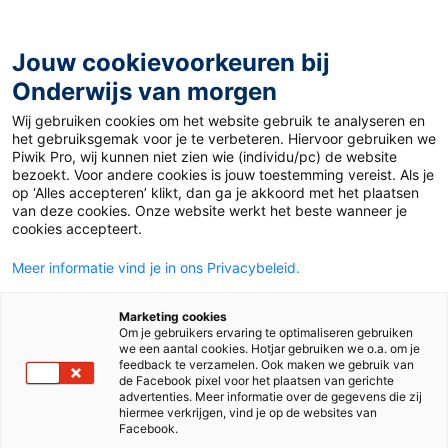
Ga
naar
de
Jouw cookievoorkeuren bij
inhoud
Onderwijs van morgen
Wij gebruiken cookies om het website gebruik te analyseren en
Home
»
Een rugzak vol
het gebruiksgemak voor je te verbeteren. Hiervoor gebruiken we
Piwik Pro, wij kunnen niet zien wie (individu/pc) de website
bezoekt. Voor andere cookies is jouw toestemming vereist. Als je
12 maart 2025
op ‘Alles accepteren’ klikt, dan ga je akkoord met het plaatsen
Een rugzak vol
van deze cookies. Onze website werkt het beste wanneer je
cookies accepteert.
Meer informatie vind je in ons Privacybeleid.
Po
Marketing cookies
Om je gebruikers ervaring te optimaliseren gebruiken
we een aantal cookies. Hotjar gebruiken we o.a. om je
Tags
leesmotivatie
feedback te verzamelen. Ook maken we gebruik van
de Facebook pixel voor het plaatsen van gerichte
advertenties. Meer informatie over de gegevens die zij
hiermee verkrijgen, vind je op de websites van
Facebook.