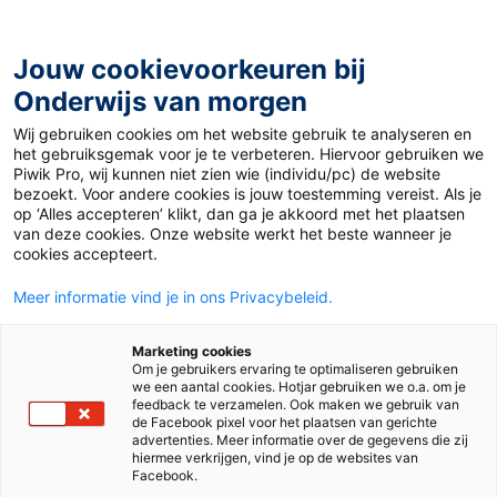
Ga
naar
de
Jouw cookievoorkeuren bij
inhoud
Onderwijs van morgen
Wij gebruiken cookies om het website gebruik te analyseren en
Home
»
Een krekel in mijn slaapzak
het gebruiksgemak voor je te verbeteren. Hiervoor gebruiken we
Piwik Pro, wij kunnen niet zien wie (individu/pc) de website
bezoekt. Voor andere cookies is jouw toestemming vereist. Als je
1 maart 2022
op ‘Alles accepteren’ klikt, dan ga je akkoord met het plaatsen
Een krekel in mijn
van deze cookies. Onze website werkt het beste wanneer je
cookies accepteert.
slaapzak
Meer informatie vind je in ons Privacybeleid.
Marketing cookies
Om je gebruikers ervaring te optimaliseren gebruiken
Po
we een aantal cookies. Hotjar gebruiken we o.a. om je
feedback te verzamelen. Ook maken we gebruik van
de Facebook pixel voor het plaatsen van gerichte
advertenties. Meer informatie over de gegevens die zij
Tags
leesmotivatie
hiermee verkrijgen, vind je op de websites van
Facebook.