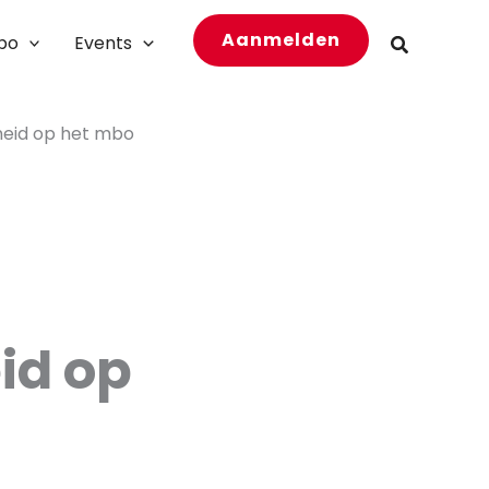
Aanmelden
bo
Events
Zoeken
heid op het mbo
id op