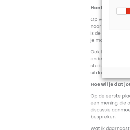
Hoe komen journa
Op verschillende 
naar zichzelf te
is de rol van jo
je mobiele telefo
Ook ben ik bezi
onderwerp heeft e
studenten laat 
uitdaging, active
Hoe wil je dat j
Op de eerste pla
een mening, die 
discussie aanmoe
bespreken.
Wat ik daarnaast