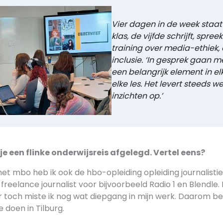
Vier dagen in de week staat
klas, de vijfde schrijft, spree
training over media-ethiek, d
inclusie. ‘In gesprek gaan me
een belangrijk element in el
elke les. Het levert steeds 
inzichten op.’
je een flinke onderwijsreis afgelegd. Vertel eens?
het mbo heb ik ook de hbo-opleiding opleiding journalisti
k freelance journalist voor bijvoorbeeld Radio 1 en Blendle
 toch miste ik nog wat diepgang in mijn werk. Daarom bes
e doen in Tilburg.