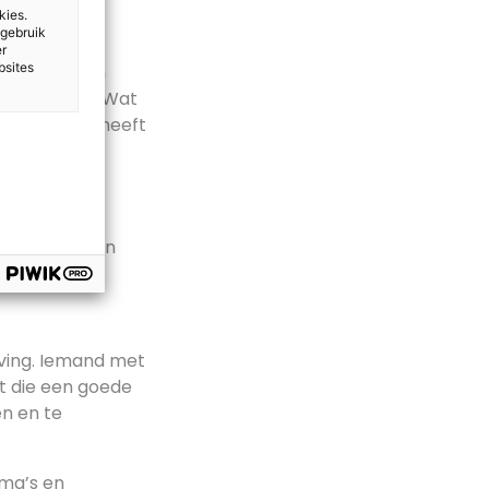
kies.
 gebruik
er
bsites
nten kritisch
ie vandaan? Wat
elke impact heeft
en. Dat
s ik mijn
maken van een
nkkracht.
eving. Iemand met
t die een goede
n en te
ema’s en