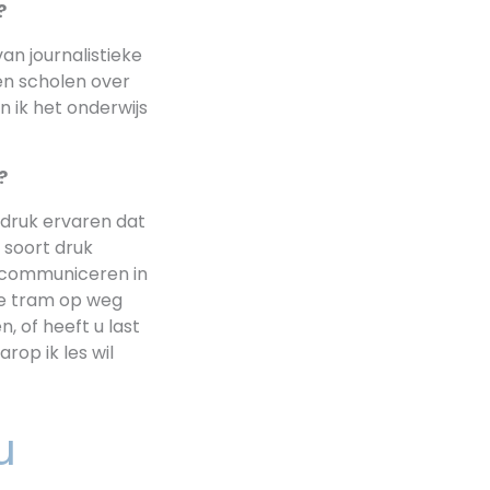
?
an journalistieke
 en scholen over
 ik het onderwijs
?
 druk ervaren dat
 soort druk
n communiceren in
 de tram op weg
, of heeft u last
op ik les wil
u