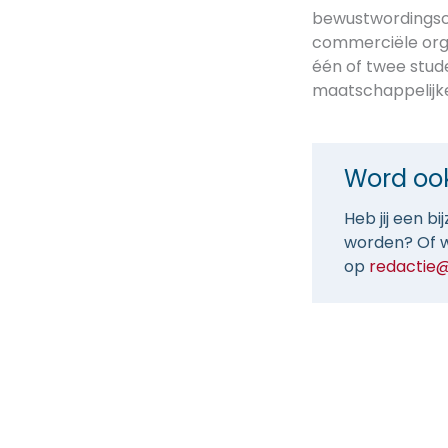
bewustwordingsca
commerciële organ
één of twee stud
maatschappelijke
Word oo
Heb jij een b
worden? Of w
op
redactie