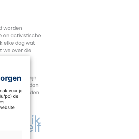
and worden
e en activistische
ik elke dag wat
t we over die
en in het
morgen
zettend als mijn
k moedig hen dan
mak voor je
rstejaars vinden
idu/pc) de
les
website
obeer ik
ichzelf