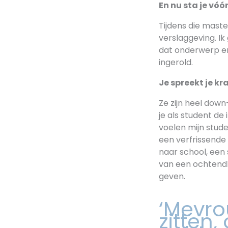
En nu sta je vó
Tijdens die maste
verslaggeving. Ik
dat onderwerp en
ingerold.
Je spreekt je k
Ze zijn heel down
je als student de
voelen mijn stud
een verfrissende 
naar school, een 
van een ochtendh
geven.
‘Mevro
zitten,