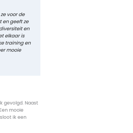
 ze voor de
kt en geeft ze
iversiteit en
t elkaar is
ke training en
weer mooie
ek gevolgd. Naast
. Een mooie
loot ik een