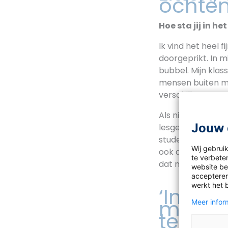
ochte
Hoe sta jij in het
Ik vind het heel 
doorgeprikt. In mi
bubbel. Mijn klas
mensen buiten mi
verschillen praten
Als nieuwe docen
Jouw 
lesgeven. Ik prob
studenten zich u
Wij gebrui
ook aan om dat te
te verbeter
dat nog moeilijk
website bez
accepteren
werkt het 
‘In all
mijn st
Meer inform
te kijke