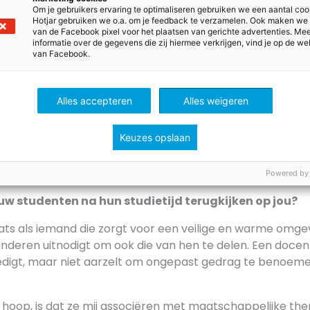
Om je gebruikers ervaring te optimaliseren gebruiken we een aantal coo
listiek en filosofie terug in jouw lessen?
Hotjar gebruiken we o.a. om je feedback te verzamelen. Ook maken we
van de Facebook pixel voor het plaatsen van gerichte advertenties. Me
informatie over de gegevens die zij hiermee verkrijgen, vind je op de we
manieren. In alle vakken die ik geef, probeer ik mijn stude
van Facebook.
 kijken. Waarom maak je bepaalde keuzes? Waar komen d
uw opvoeding en omgeving? Hoe ga je om met anderen? W
on op je leven?
Alles accepteren
Alles weigeren
g om vakken over bewustwordingscampagnes te ontwikkel
Keuzes opslaan
en duidelijke link met het bestaande vak burgerschap. Al
nadenken over manieren waarop je mensen bewust kan 
er ik hun maatschappelijke betrokkenheid en kritische de
Powered by
ouw studenten na hun studietijd terugkijken op jou?
ats als iemand die zorgt voor een veilige en warme omg
anderen uitnodigt om ook die van hen te delen. Een docen
digt, maar niet aarzelt om ongepast gedrag te benoeme
 hoop, is dat ze mij associëren met maatschappelijke th