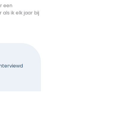
r een
s ik elk jaar bij
ïnterviewd