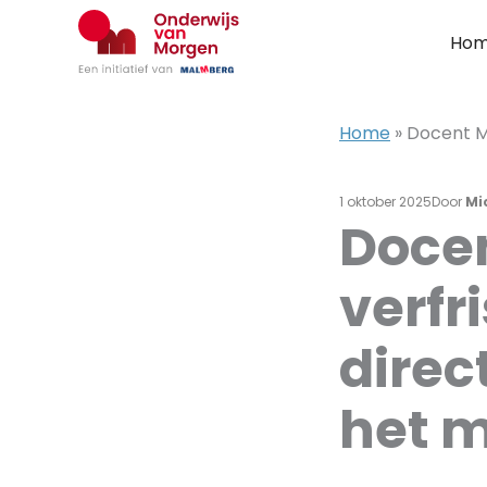
Ga
naar
Ho
de
inhoud
Home
»
Docent M
1 oktober 2025
Door
Mic
Docen
verfr
direc
het 