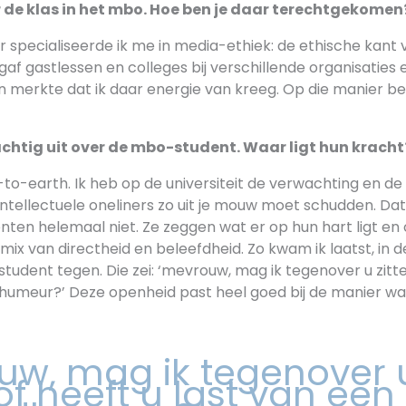
ór de klas in het mbo. Hoe ben je daar terechtgekomen
r specialiseerde ik me in media-ethiek: de ethische kant v
 gaf gastlessen en colleges bij verschillende organisaties
 merkte dat ik daar energie van kreeg. Op die manier ben
rachtig uit over de mbo-student. Waar ligt hun kracht
-to-earth. Ik heb op de universiteit de verwachting en de
 intellectuele oneliners zo uit je mouw moet schudden. Dat
enten helemaal niet. Ze zeggen wat er op hun hart ligt e
mix van directheid en beleefdheid. Zo kwam ik laatst, in
student tegen. Die zei: ‘mevrouw, mag ik tegenover u zitten
umeur?’ Deze openheid past heel goed bij de manier waar
uw, mag ik tegenover 
 of heeft u last van een