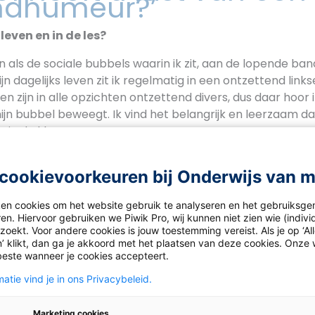
ndhumeur?’
 leven en in de les?
fijn als de sociale bubbels waarin ik zit, aan de lopende b
jn dagelijks leven zit ik regelmatig in een ontzettend links
sen zijn in alle opzichten ontzettend divers, dus daar hoor 
jn bubbel beweegt. Ik vind het belangrijk en leerzaam da
 in de klas.
t ben ik bovendien nog volop mijn eigen weg aan het vind
cookievoorkeuren bij Onderwijs van 
eer verschillende methoden uit. Daarbij helpt het mij ont
it durven spreken over wat voor hen werkt en wat niet. I
ken cookies om het website gebruik te analyseren en het gebruiksge
 doen. In de hogere klassen werkt dat best aardig, de ee
en. Hiervoor gebruiken we Piwik Pro, wij kunnen niet zien wie (indiv
 en spannend.
oekt. Voor andere cookies is jouw toestemming vereist. Als je op ‘Al
’ klikt, dan ga je akkoord met het plaatsen van deze cookies. Onze 
beste wanneer je cookies accepteert.
e vakken die ik geef, pr
udenten kritisch naar z
atie vind je in ons Privacybeleid.
n.’
Marketing cookies