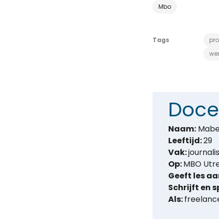
Mbo
Tags
pro
wer
Doce
Naam:
Mabe
Leeftijd:
29
Vak:
journal
Op:
MBO Utr
Geeft les aa
Schrijft en 
Als:
freelance