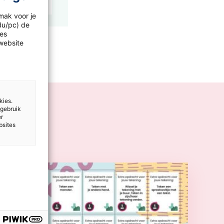
mak voor je
idu/pc) de
les
website
kies.
 gebruik
er
bsites