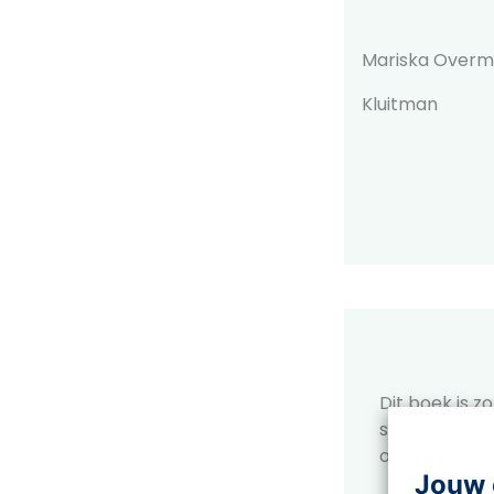
Mariska Over
Kluitman
Dit boek is 
schoolbiblio
op
Leesvink.n
Jouw 