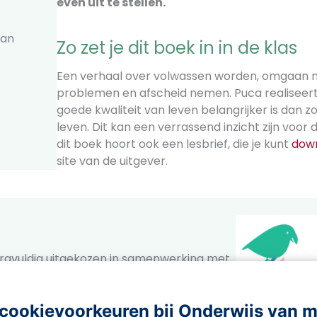
even uit te stellen.
man
Zo zet je dit boek in in de klas
Een verhaal over volwassen worden, omgaan 
problemen en afscheid nemen. Puca realiseert
goede kwaliteit van leven belangrijker is dan z
leven. Dit kan een verrassend inzicht zijn voor d
dit boek hoort ook een lesbrief, die je kunt
dow
site van de uitgever.
zorgvuldig uitgekozen in samenwerking met
theek-expert Leesvink. Meer informatie
l
.
cookievoorkeuren bij Onderwijs van 