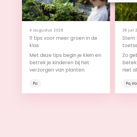
4 augustus 2026
28 juli
11 tips voor meer groen in de
Stem 
klas
toets
backw
Met deze tips begin je klein en
Zo ge
betrek je kinderen bij het
beteke
verzorgen van planten.
niet a
onder
Po
Po, V
Bekijk