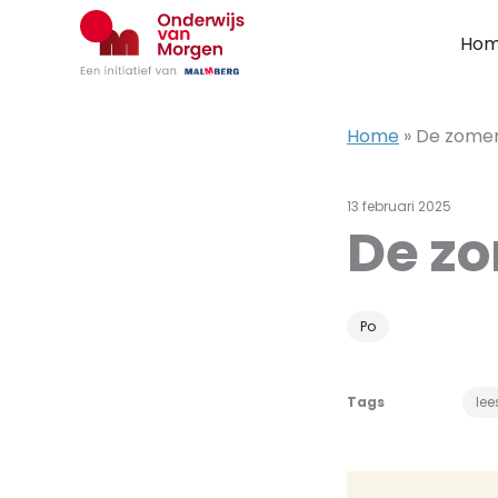
Ga
naar
Ho
de
inhoud
Home
»
De zomer 
13 februari 2025
De zo
Po
Tags
lee