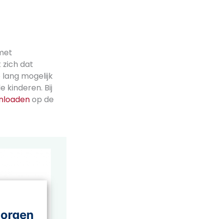
met
 zich dat
o lang mogelijk
e kinderen. Bij
nloaden
op de
morgen