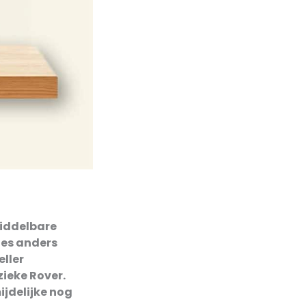
iddelbare
lles anders
eller
zieke Rover.
ijdelijke nog