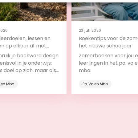
 2026
23 juli 2026
leerdoelen, lessen en
Boekentips voor de zom
en op elkaar af met
het nieuwe schooljaar
ard design
bruik je backward design
Zomerboeken voor jou e
nisvol in je onderwijs:
leerlingen in het po, vo 
ls doel op zich, maar als
mbo.
deel van het leerproces.
o en Mbo
Po, Vo en Mbo
Bekijk
Bekijk