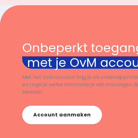
Onbeperkt toegan
met je OvM acco
Met het OvM account krijg je als onderwijsprofe
en regel je welke informatie je wilt ontvangen. B
Meester.
Account aanmaken