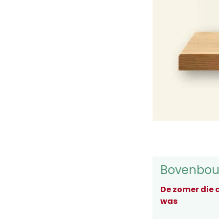
Bovenbo
De zomer die a
was