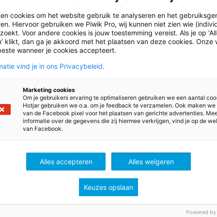
ken cookies om het website gebruik te analyseren en het gebruiksge
en. Hiervoor gebruiken we Piwik Pro, wij kunnen niet zien wie (indiv
oekt. Voor andere cookies is jouw toestemming vereist. Als je op ‘Al
’ klikt, dan ga je akkoord met het plaatsen van deze cookies. Onze 
beste wanneer je cookies accepteert.
atie vind je in ons Privacybeleid.
Marketing cookies
Om je gebruikers ervaring te optimaliseren gebruiken we een aantal coo
Hotjar gebruiken we o.a. om je feedback te verzamelen. Ook maken we
van de Facebook pixel voor het plaatsen van gerichte advertenties. Me
ws
informatie over de gegevens die zij hiermee verkrijgen, vind je op de we
van Facebook.
Alles accepteren
Alles weigeren
Keuzes opslaan
Powered by