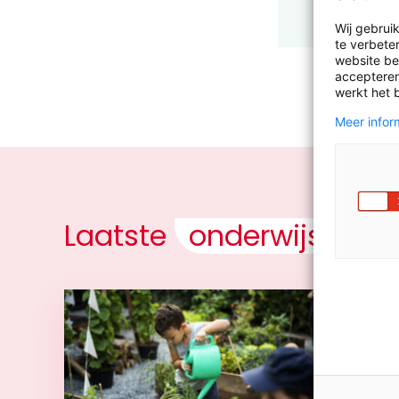
Wij gebrui
te verbeter
website bez
accepteren
werkt het 
Meer inform
Laatste
onderwijsnieu