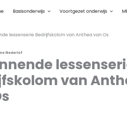
me
Basisonderwijs
Voortgezet onderwijs
M
nde lessenserie Bedrijfskolom van Anthea van Os
ne Nederlof
nnende lessenser
jfskolom van Ant
Os