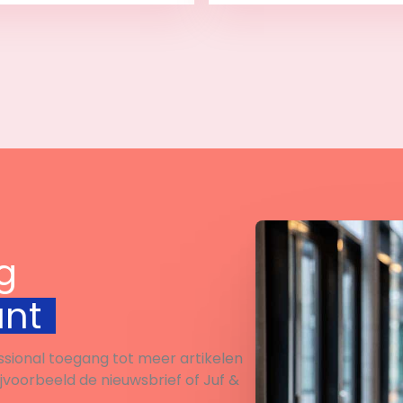
Bekijk
Bekijk
g
unt
ssional toegang tot meer artikelen
ijvoorbeeld de nieuwsbrief of Juf &