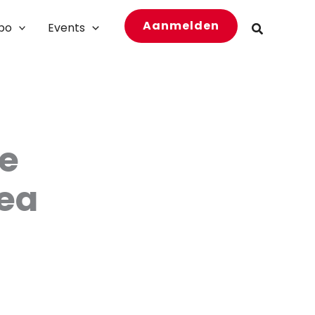
Aanmelden
bo
Events
Zoeken
ie
hea