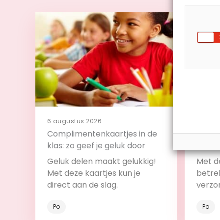
6 augustus 2026
4 augu
Complimentenkaartjes in de
11 tip
klas: zo geef je geluk door
klas
Geluk delen maakt gelukkig!
Met de
Met deze kaartjes kun je
betrek
direct aan de slag.
verzo
Po
Po