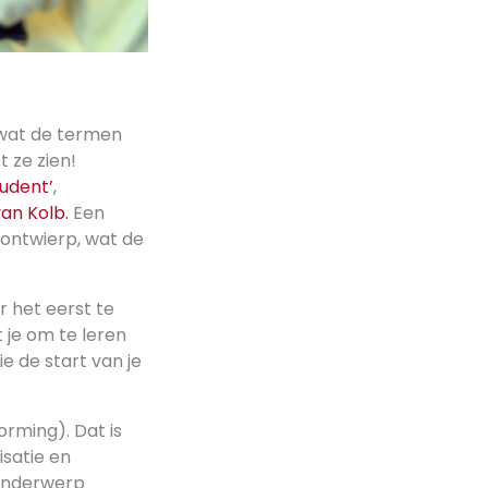
n wat de termen
t ze zien!
tudent’
,
van Kolb.
Een
 ontwierp, wat de
r het eerst te
 je om te leren
e de start van je
orming). Dat is
isatie en
t onderwerp