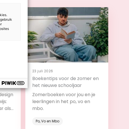
kies.
 gebruik
er
bsites
23 juli 2026
 en
Boekentips voor de zomer en
t
het nieuwe schooljaar
design
Zomerboeken voor jou en je
ijs:
leerlingen in het po, vo en
ar als
mbo.
roces.
Po, Vo en Mbo