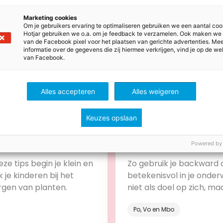
Marketing cookies
Om je gebruikers ervaring te optimaliseren gebruiken we een aantal coo
Hotjar gebruiken we o.a. om je feedback te verzamelen. Ook maken we
van de Facebook pixel voor het plaatsen van gerichte advertenties. Me
informatie over de gegevens die zij hiermee verkrijgen, vind je op de we
van Facebook.
Alles accepteren
Alles weigeren
Keuzes opslaan
stus 2026
28 juli 2026
s voor meer groen in de
Stem leerdoelen, lessen
Powered by
toetsen op elkaar af me
backward design
ze tips begin je klein en
Zo gebruik je backward 
 je kinderen bij het
betekenisvol in je onderw
rgen van planten.
niet als doel op zich, ma
onderdeel van het leerp
Po, Vo en Mbo