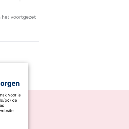
n het voortgezet
morgen
mak voor je
idu/pc) de
les
website