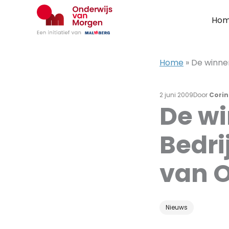
Ga
naar
Ho
de
inhoud
Home
»
De winne
2 juni 2009
Door
Corin
De wi
Bedri
van 
Nieuws