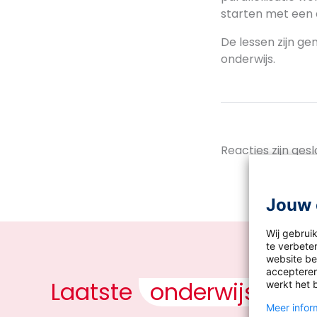
starten met een a
De lessen zijn ge
onderwijs.
Reacties zijn gesl
Jouw 
Wij gebrui
te verbeter
website bez
accepteren
Laatste
onderwijsnieu
werkt het 
Meer inform