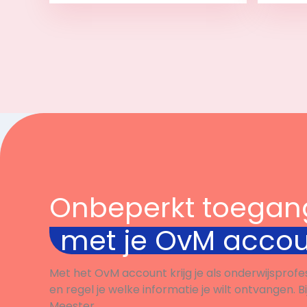
Bekijk
Onbeperkt toegan
met je OvM acco
Met het OvM account krijg je als onderwijsprofe
en regel je welke informatie je wilt ontvangen. B
Meester.