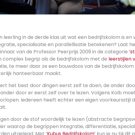
n leerling in de derde klas uit wat een bedrijfskolom is e
tegratie, specialisatie en parallellisatie betekenen? Laat he
innaar van de Professor Peerprijs 2009 in de categorie
‘s
 complex begrip als de bedrijfskolom met de
leerstijlen 
atie, te meer daar ze een bouwdoos van de bedrijfskolom
terlijk hanteerbaar maakt.
eert het best door dingen eerst zelf te doen, de ander doo
ander door er eerst zelf over te lezen. Volgens Kolb moet
orlopen. Iedereen heeft echter een eigen voorkeursstijl di
lt.
ngen door de stof woordelijk te lezen (abstracte begripsv
r waarop de begrippen integratie, differentiatie, special
orden uitgelegd. Met
‘Kubus Bedrijfskolom’
kun je nu bij di