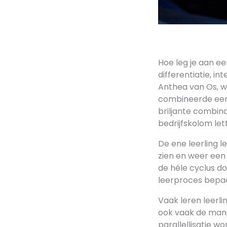
Hoe leg je aan ee
differentiatie, in
Anthea van Os, w
combineerde een
briljante combin
bedrijfskolom let
De ene leerling l
zien en weer een 
de héle cyclus do
leerproces bepaa
Vaak leren leerli
ook vaak de manie
parallellisatie w