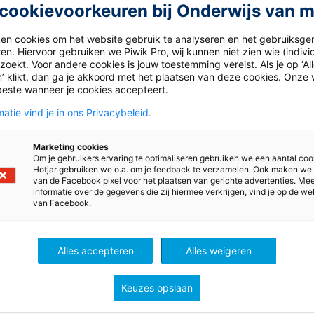
cookievoorkeuren bij Onderwijs van 
l
.
ken cookies om het website gebruik te analyseren en het gebruiksge
en. Hiervoor gebruiken we Piwik Pro, wij kunnen niet zien wie (indiv
oekt. Voor andere cookies is jouw toestemming vereist. Als je op ‘Al
’ klikt, dan ga je akkoord met het plaatsen van deze cookies. Onze 
beste wanneer je cookies accepteert.
atie vind je in ons Privacybeleid.
Marketing cookies
Om je gebruikers ervaring te optimaliseren gebruiken we een aantal coo
Hotjar gebruiken we o.a. om je feedback te verzamelen. Ook maken we
van de Facebook pixel voor het plaatsen van gerichte advertenties. Me
informatie over de gegevens die zij hiermee verkrijgen, vind je op de we
van Facebook.
ws
Alles accepteren
Alles weigeren
Keuzes opslaan