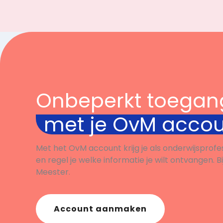
Onbeperkt toegan
met je OvM acco
Met het OvM account krijg je als onderwijsprofe
en regel je welke informatie je wilt ontvangen. B
Meester.
Account aanmaken