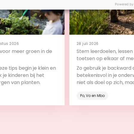
Powered by
stus 2026
28 juli 2026
s voor meer groen in de
Stem leerdoelen, lessen
toetsen op elkaar af me
backward design
ze tips begin je klein en
Zo gebruik je backward 
 je kinderen bij het
betekenisvol in je onderw
rgen van planten.
niet als doel op zich, ma
onderdeel van het leerp
Po, Vo en Mbo
Bekijk
Bekijk