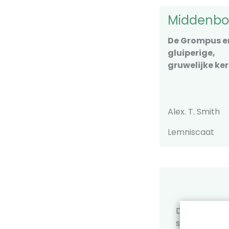
Middenb
De Grompus en
gluiperige,
gruwelijke ke
Alex. T. Smith
Lemniscaat
Dit boek is 
schoolbiblio