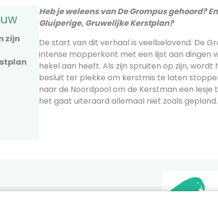
Heb je weleens van De Grompus gehoord? En 
ouw
Gluiperige, Gruwelijke Kerstplan?
 zijn
De start van dit verhaal is veelbelovend. De G
intense mopperkont met een lijst aan dingen w
rstplan
hekel aan heeft. Als zijn spruiten op zijn, wordt 
besluit ter plekke om kerstmis te laten stoppen.
naar de Noordpool om de Kerstman een lesje t
het gaat uiteraard allemaal niet zoals gepland.
zorgvuldig uitgekozen in samenwerking met
theek-expert Leesvink. Meer informatie