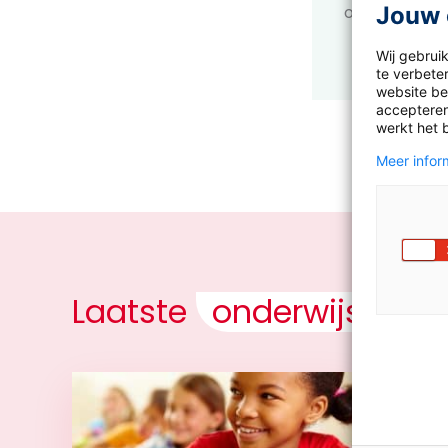
Jouw 
op
Leesvink.n
Wij gebrui
te verbeter
website bez
accepteren
werkt het 
Meer inform
Laatste
onderwijsnieu