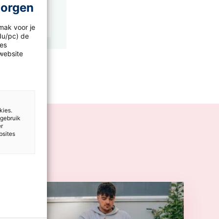
morgen
mak voor je
idu/pc) de
les
website
kies.
 gebruik
er
bsites