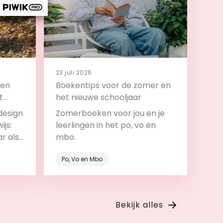
23 juli 2026
 en
Boekentips voor de zomer en
t
het nieuwe schooljaar
design
Zomerboeken voor jou en je
ijs:
leerlingen in het po, vo en
ar als
mbo.
roces.
Po, Vo en Mbo
Bekijk
Bekijk alles