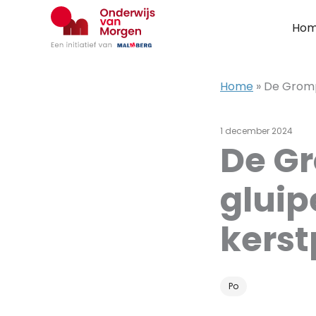
Ga
naar
Ho
de
inhoud
Home
»
De Grompu
1 december 2024
De Gr
gluip
kerst
Po