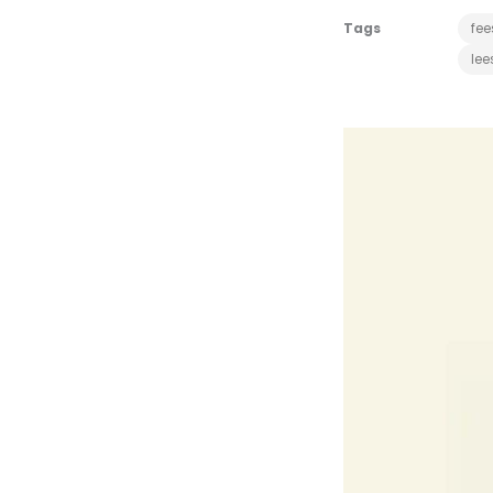
Tags
fee
lee