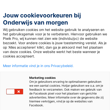
Ga
naar
de
Jouw cookievoorkeuren bij
inhoud
Onderwijs van morgen
Wij gebruiken cookies om het website gebruik te analyseren en
Home
»
Gruwelijk eng
het gebruiksgemak voor je te verbeteren. Hiervoor gebruiken we
Piwik Pro, wij kunnen niet zien wie (individu/pc) de website
bezoekt. Voor andere cookies is jouw toestemming vereist. Als je
11 oktober 2017
Door
Naomi Smits
op ‘Alles accepteren’ klikt, dan ga je akkoord met het plaatsen
Gruwelijk eng
van deze cookies. Onze website werkt het beste wanneer je
cookies accepteert.
Meer informatie vind je in ons Privacybeleid.
Juf & Meester
Marketing cookies
Om je gebruikers ervaring te optimaliseren gebruiken
we een aantal cookies. Hotjar gebruiken we o.a. om je
feedback te verzamelen. Ook maken we gebruik van
de Facebook pixel voor het plaatsen van gerichte
advertenties. Meer informatie over de gegevens die zij
hiermee verkrijgen, vind je op de websites van
Facebook.