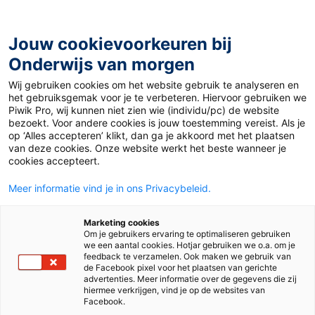
Ga
naar
de
Jouw cookievoorkeuren bij
inhoud
Onderwijs van morgen
Wij gebruiken cookies om het website gebruik te analyseren en
Home
»
Column: In mei leggen alle vogels … een sixpack
het gebruiksgemak voor je te verbeteren. Hiervoor gebruiken we
energydrink
Piwik Pro, wij kunnen niet zien wie (individu/pc) de website
bezoekt. Voor andere cookies is jouw toestemming vereist. Als je
op ‘Alles accepteren’ klikt, dan ga je akkoord met het plaatsen
22 mei 2026
Door
Ryan Smulders
van deze cookies. Onze website werkt het beste wanneer je
Column: In mei
cookies accepteert.
Meer informatie vind je in ons Privacybeleid.
leggen alle vogels …
Marketing cookies
een sixpack
Om je gebruikers ervaring te optimaliseren gebruiken
we een aantal cookies. Hotjar gebruiken we o.a. om je
feedback te verzamelen. Ook maken we gebruik van
energydrink
de Facebook pixel voor het plaatsen van gerichte
advertenties. Meer informatie over de gegevens die zij
hiermee verkrijgen, vind je op de websites van
Facebook.