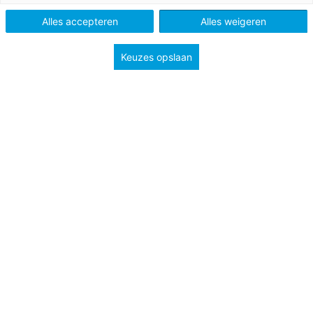
Po
Alles accepteren
Alles weigeren
Keuzes opslaan
Tags
Onderwijsnieuws
politiek