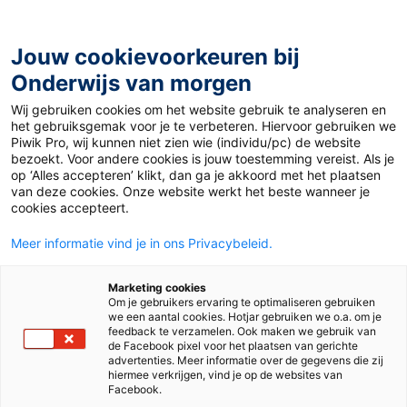
Ga
naar
de
Jouw cookievoorkeuren bij
inhoud
Onderwijs van morgen
Wij gebruiken cookies om het website gebruik te analyseren en
Home
»
Coalitieakkoord: wat betekent dit voor het
het gebruiksgemak voor je te verbeteren. Hiervoor gebruiken we
basisonderwijs?
Piwik Pro, wij kunnen niet zien wie (individu/pc) de website
bezoekt. Voor andere cookies is jouw toestemming vereist. Als je
op ‘Alles accepteren’ klikt, dan ga je akkoord met het plaatsen
6 maart 2026
Door
Annick Snelle
van deze cookies. Onze website werkt het beste wanneer je
Coalitieakkoord:
cookies accepteert.
Meer informatie vind je in ons Privacybeleid.
wat betekent dit
Marketing cookies
voor het
Om je gebruikers ervaring te optimaliseren gebruiken
we een aantal cookies. Hotjar gebruiken we o.a. om je
feedback te verzamelen. Ook maken we gebruik van
basisonderwijs?
de Facebook pixel voor het plaatsen van gerichte
advertenties. Meer informatie over de gegevens die zij
hiermee verkrijgen, vind je op de websites van
Facebook.