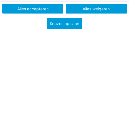
Alles accepteren
Alles weigeren
Keuzes opslaan
22 mei 2020
Hé juf met mij!
Kan groep 8 afscheid nemen of niet?
Juf & Meester
Bekijk