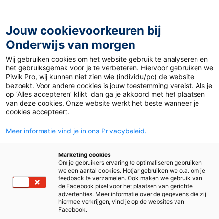
Ga
naar
de
Jouw cookievoorkeuren bij
inhoud
Onderwijs van morgen
Wij gebruiken cookies om het website gebruik te analyseren en
het gebruiksgemak voor je te verbeteren. Hiervoor gebruiken we
Piwik Pro, wij kunnen niet zien wie (individu/pc) de website
Auteur:
Willemijn Sas
bezoekt. Voor andere cookies is jouw toestemming vereist. Als je
op ‘Alles accepteren’ klikt, dan ga je akkoord met het plaatsen
van deze cookies. Onze website werkt het beste wanneer je
cookies accepteert.
Meer informatie vind je in ons Privacybeleid.
Marketing cookies
Om je gebruikers ervaring te optimaliseren gebruiken
we een aantal cookies. Hotjar gebruiken we o.a. om je
feedback te verzamelen. Ook maken we gebruik van
de Facebook pixel voor het plaatsen van gerichte
advertenties. Meer informatie over de gegevens die zij
hiermee verkrijgen, vind je op de websites van
Facebook.