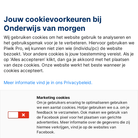
Ga
naar
de
Jouw cookievoorkeuren bij
inhoud
Onderwijs van morgen
Wij gebruiken cookies om het website gebruik te analyseren en
Home
»
Hé juf met mij!
het gebruiksgemak voor je te verbeteren. Hiervoor gebruiken we
Piwik Pro, wij kunnen niet zien wie (individu/pc) de website
bezoekt. Voor andere cookies is jouw toestemming vereist. Als je
22 mei 2020
Door
Willemijn Sas
op ‘Alles accepteren’ klikt, dan ga je akkoord met het plaatsen
Hé juf met mij!
van deze cookies. Onze website werkt het beste wanneer je
cookies accepteert.
Meer informatie vind je in ons Privacybeleid.
Juf & Meester
Marketing cookies
Om je gebruikers ervaring te optimaliseren gebruiken
we een aantal cookies. Hotjar gebruiken we o.a. om je
feedback te verzamelen. Ook maken we gebruik van
de Facebook pixel voor het plaatsen van gerichte
advertenties. Meer informatie over de gegevens die zij
hiermee verkrijgen, vind je op de websites van
Facebook.