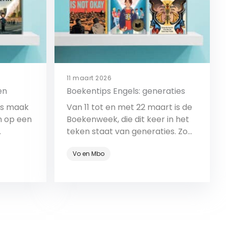
11 maart 2026
en
Boekentips Engels: generaties
ps maak
Van 11 tot en met 22 maart is de
n op een
Boekenweek, die dit keer in het
teken staat van generaties. Zo
ook deze boekentips.
Vo en Mbo
Bekijk