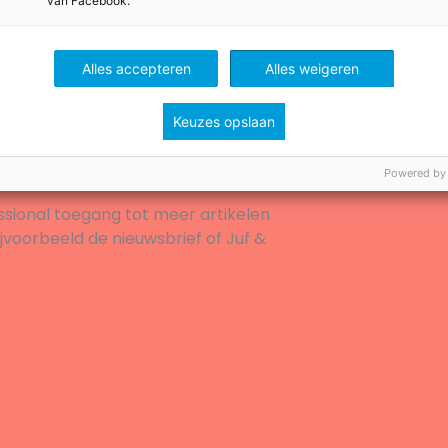
van Facebook.
Alles accepteren
Alles weigeren
g
Keuzes opslaan
unt
Powered by
ssional toegang tot meer artikelen
ijvoorbeeld de nieuwsbrief of Juf &