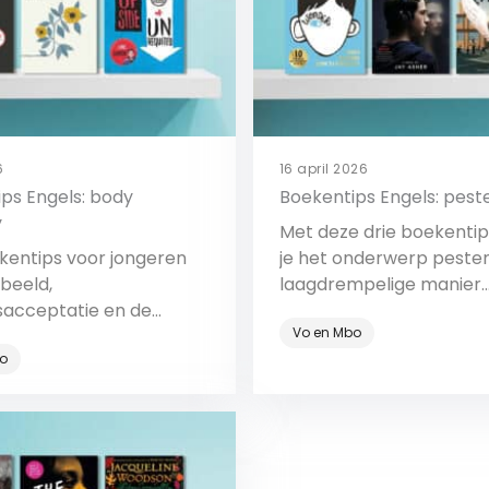
6
16 april 2026
ps Engels: body
Boekentips Engels: pest
y
Met deze drie boekenti
kentips voor jongeren
je het onderwerp peste
fbeeld,
laagdrempelige manier
sacceptatie en de
bespreekbaar.
Vo en Mbo
van bodyshaming.
o
Bekijk
Bekijk