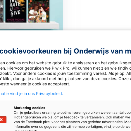
 2026
cookievoorkeuren bij Onderwijs van 
ps Engels: discriminatie
sme
ken cookies om het website gebruik te analyseren en het gebruiksge
en. Hiervoor gebruiken we Piwik Pro, wij kunnen niet zien wie (indiv
aar staan we stil bij
oekt. Voor andere cookies is jouw toestemming vereist. Als je op ‘Al
uther King day, want een
’ klikt, dan ga je akkoord met het plaatsen van deze cookies. Onze 
beste wanneer je cookies accepteert.
onder discriminatie en
is er helaas nog steeds
atie vind je in ons Privacybeleid.
o
Marketing cookies
Om je gebruikers ervaring te optimaliseren gebruiken we een aantal coo
Bekijk
Hotjar gebruiken we o.a. om je feedback te verzamelen. Ook maken we
van de Facebook pixel voor het plaatsen van gerichte advertenties. Me
informatie over de gegevens die zij hiermee verkrijgen, vind je op de we