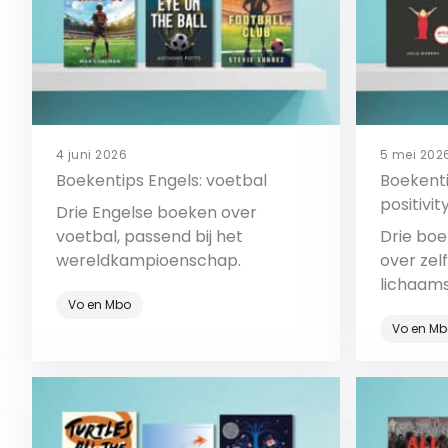
4 juni 2026
5 mei 202
Boekentips Engels: voetbal
Boekenti
positivit
Drie Engelse boeken over
voetbal, passend bij het
Drie boe
wereldkampioenschap.
over zel
lichaam
Vo en Mbo
impact 
Vo en Mb
Bekijk