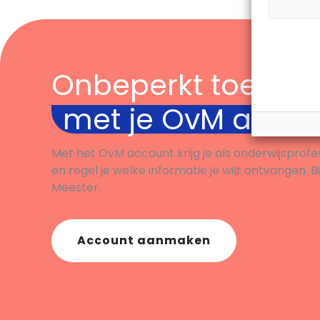
Onbeperkt toegan
met je OvM acco
Met het OvM account krijg je als onderwijsprofe
en regel je welke informatie je wilt ontvangen. B
Meester.
Account aanmaken