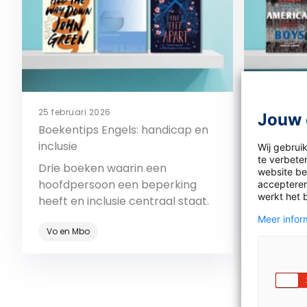
25 februari 2026
19 januari
Jouw 
Boekentips Engels: handicap en
Boekenti
inclusie
en raci
Wij gebrui
te verbeter
Drie boeken waarin een
Ook dit j
website bez
hoofdpersoon een beperking
Martin L
accepteren
werkt het 
heeft en inclusie centraal staat.
wereld z
racisme 
Meer inform
Vo en Mbo
Vo en Mb
niet.
Bekijk