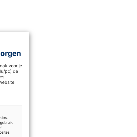
morgen
mak voor je
idu/pc) de
les
website
kies.
 gebruik
er
bsites