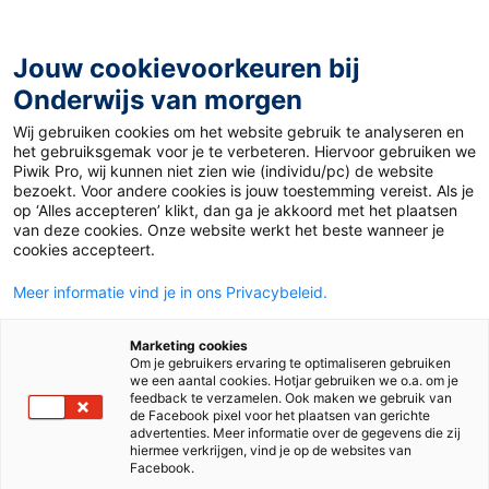
Ga
naar
de
Jouw cookievoorkeuren bij
inhoud
Onderwijs van morgen
Wij gebruiken cookies om het website gebruik te analyseren en
Home
»
Als verdriet op bezoek komt
het gebruiksgemak voor je te verbeteren. Hiervoor gebruiken we
Piwik Pro, wij kunnen niet zien wie (individu/pc) de website
bezoekt. Voor andere cookies is jouw toestemming vereist. Als je
1 januari 2023
op ‘Alles accepteren’ klikt, dan ga je akkoord met het plaatsen
Als verdriet op
van deze cookies. Onze website werkt het beste wanneer je
cookies accepteert.
bezoek komt
Meer informatie vind je in ons Privacybeleid.
Marketing cookies
Om je gebruikers ervaring te optimaliseren gebruiken
Po
we een aantal cookies. Hotjar gebruiken we o.a. om je
feedback te verzamelen. Ook maken we gebruik van
de Facebook pixel voor het plaatsen van gerichte
advertenties. Meer informatie over de gegevens die zij
Tags
leesmotivatie
hiermee verkrijgen, vind je op de websites van
Facebook.